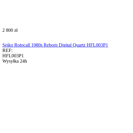
‍2 800‍
zł
Seiko Rotocall 1980s Reborn Digital Quartz HFL003P1
REF:
HFL003P1
Wysyłka 24h