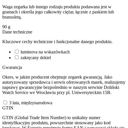
Waga zegarka lub innego rodzaju produktu podawana jest w
gramach i określa jego całkowity ciężar, łącznie z paskiem lub
bransoletą.
90
g
Dane techniczne
Kluczowe cechy techniczne i funkcjonalne danego produktu.
luminova na wskazówkach
zakręcany dekiel
Gwarancja
Okres, w jakim producent obejmuje zegarek gwarancją. Jako
autoryzowany sprzedawca i serwis oferowanych marek, realizujemy
naprawy gwarancyjne bezpośrednio w naszym serwisie Doliński
Watch Service we Wrocławiu przy pl. Uniwersyteckim 15B.
3 lata, międzynarodowa
GTIN
GTIN (Global Trade Item Number) to unikalny numer
identyfikacyjny produktu, powszechnie stosowany jako kod
kreskowy. W Europie przyjmuje formę EAN i zazwyczaj składa się