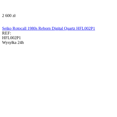
‍2 600‍
zł
Seiko Rotocall 1980s Reborn Digital Quartz HFL002P1
REF:
HFL002P1
Wysyłka 24h