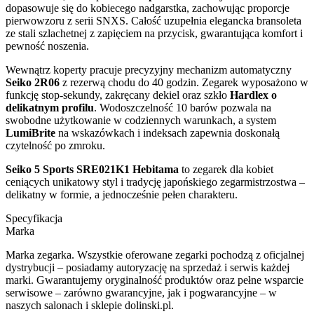
dopasowuje się do kobiecego nadgarstka, zachowując proporcje
pierwowzoru z serii SNXS. Całość uzupełnia elegancka bransoleta
ze stali szlachetnej z zapięciem na przycisk, gwarantująca komfort i
pewność noszenia.
Wewnątrz koperty pracuje precyzyjny mechanizm automatyczny
Seiko 2R06
z rezerwą chodu do 40 godzin. Zegarek wyposażono w
funkcję stop-sekundy, zakręcany dekiel oraz szkło
Hardlex o
delikatnym profilu
. Wodoszczelność 10 barów pozwala na
swobodne użytkowanie w codziennych warunkach, a system
LumiBrite
na wskazówkach i indeksach zapewnia doskonałą
czytelność po zmroku.
Seiko 5 Sports SRE021K1 Hebitama
to zegarek dla kobiet
ceniących unikatowy styl i tradycję japońskiego zegarmistrzostwa –
delikatny w formie, a jednocześnie pełen charakteru.
Specyfikacja
Marka
Marka zegarka. Wszystkie oferowane zegarki pochodzą z oficjalnej
dystrybucji – posiadamy autoryzację na sprzedaż i serwis każdej
marki. Gwarantujemy oryginalność produktów oraz pełne wsparcie
serwisowe – zarówno gwarancyjne, jak i pogwarancyjne – w
naszych salonach i sklepie dolinski.pl.