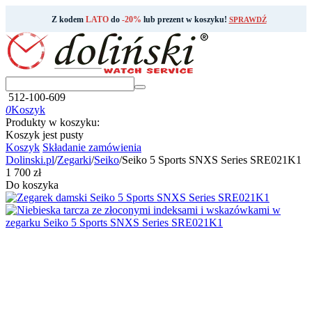
Z kodem
LATO
do
-20%
lub prezent w koszyku!
SPRAWDŹ
512-100-609
0
Koszyk
Produkty w koszyku:
Koszyk jest pusty
Koszyk
Składanie zamówienia
Dolinski.pl
/
Zegarki
/
Seiko
/
Seiko 5 Sports SNXS Series SRE021K1
‍1 700‍
zł
Do koszyka