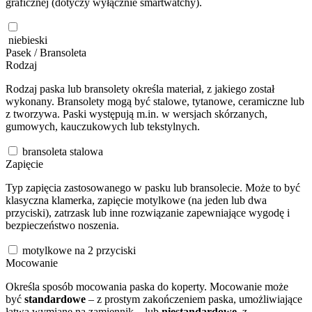
graficznej (dotyczy wyłącznie smartwatchy).
niebieski
Pasek / Bransoleta
Rodzaj
Rodzaj paska lub bransolety określa materiał, z jakiego został
wykonany. Bransolety mogą być stalowe, tytanowe, ceramiczne lub
z tworzywa. Paski występują m.in. w wersjach skórzanych,
gumowych, kauczukowych lub tekstylnych.
bransoleta stalowa
Zapięcie
Typ zapięcia zastosowanego w pasku lub bransolecie. Może to być
klasyczna klamerka, zapięcie motylkowe (na jeden lub dwa
przyciski), zatrzask lub inne rozwiązanie zapewniające wygodę i
bezpieczeństwo noszenia.
motylkowe na 2 przyciski
Mocowanie
Określa sposób mocowania paska do koperty. Mocowanie może
być
standardowe
– z prostym zakończeniem paska, umożliwiające
łatwą wymianę na zamiennik – lub
niestandardowe
, z