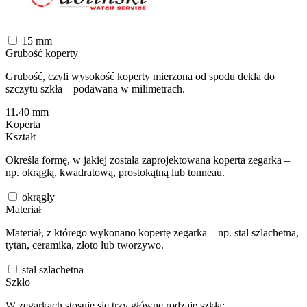
15
mm
Grubość koperty
Grubość, czyli wysokość koperty mierzona od spodu dekla do
szczytu szkła – podawana w milimetrach.
11.40
mm
Koperta
Kształt
Określa formę, w jakiej została zaprojektowana koperta zegarka –
np. okrągłą, kwadratową, prostokątną lub tonneau.
okrągły
Materiał
Materiał, z którego wykonano kopertę zegarka – np. stal szlachetna,
tytan, ceramika, złoto lub tworzywo.
stal szlachetna
Szkło
W zegarkach stosuje się trzy główne rodzaje szkła: