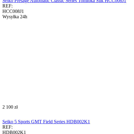
Seiko Presage Automatic Classic Series Tomioka Silk HCC008J1
REF:
HCC008J1
Wysyłka 24h
‍2 100‍
zł
Seiko 5 Sports GMT Field Series HDB002K1
REF:
HDB002K1