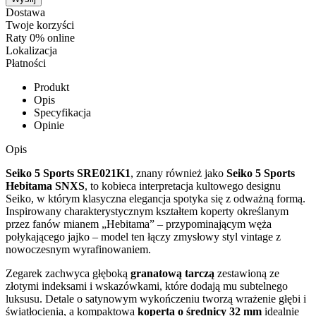
Dostawa
Twoje korzyści
Raty 0% online
Lokalizacja
Płatności
Produkt
Opis
Specyfikacja
Opinie
Opis
Seiko 5 Sports SRE021K1
, znany również jako
Seiko 5 Sports
Hebitama SNXS
, to kobieca interpretacja kultowego designu
Seiko, w którym klasyczna elegancja spotyka się z odważną formą.
Inspirowany charakterystycznym kształtem koperty określanym
przez fanów mianem „Hebitama” – przypominającym węża
połykającego jajko – model ten łączy zmysłowy styl vintage z
nowoczesnym wyrafinowaniem.
Zegarek zachwyca głęboką
granatową tarczą
zestawioną ze
złotymi indeksami i wskazówkami, które dodają mu subtelnego
luksusu. Detale o satynowym wykończeniu tworzą wrażenie głębi i
światłocienia, a kompaktowa
koperta o średnicy 32 mm
idealnie