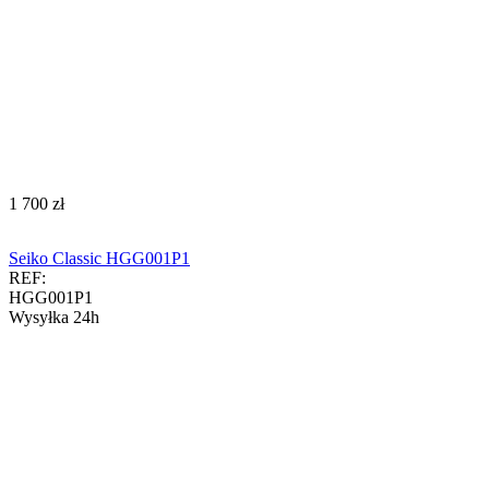
‍1 700‍
zł
Seiko Classic HGG001P1
REF:
HGG001P1
Wysyłka 24h