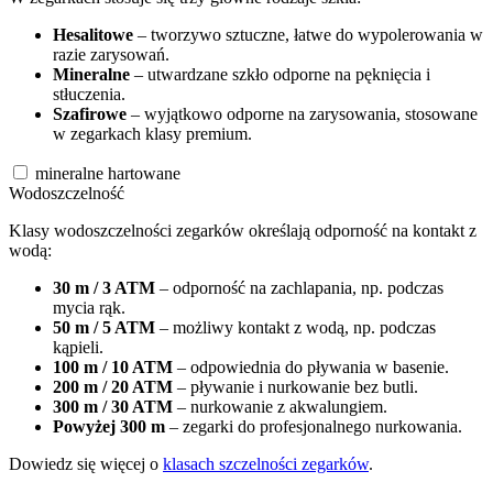
Hesalitowe
– tworzywo sztuczne, łatwe do wypolerowania w
razie zarysowań.
Mineralne
– utwardzane szkło odporne na pęknięcia i
stłuczenia.
Szafirowe
– wyjątkowo odporne na zarysowania, stosowane
w zegarkach klasy premium.
mineralne hartowane
Wodoszczelność
Klasy wodoszczelności zegarków określają odporność na kontakt z
wodą:
30 m / 3 ATM
– odporność na zachlapania, np. podczas
mycia rąk.
50 m / 5 ATM
– możliwy kontakt z wodą, np. podczas
kąpieli.
100 m / 10 ATM
– odpowiednia do pływania w basenie.
200 m / 20 ATM
– pływanie i nurkowanie bez butli.
300 m / 30 ATM
– nurkowanie z akwalungiem.
Powyżej 300 m
– zegarki do profesjonalnego nurkowania.
Dowiedz się więcej o
klasach szczelności zegarków
.