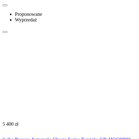
Proponowane
Wyprzedaż
‍5 400‍
zł