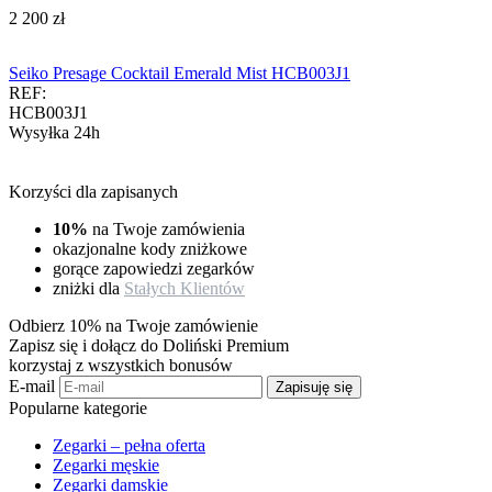
‍2 200‍
zł
Seiko Presage Cocktail Emerald Mist HCB003J1
REF:
HCB003J1
Wysyłka 24h
Korzyści dla zapisanych
10%
na Twoje zamówienia
okazjonalne kody zniżkowe
gorące zapowiedzi zegarków
zniżki dla
Stałych Klientów
Odbierz 10% na Twoje zamówienie
Zapisz się i dołącz do Doliński Premium
korzystaj z wszystkich bonusów
E-mail
Zapisuję się
Popularne kategorie
Zegarki – pełna oferta
Zegarki męskie
Zegarki damskie