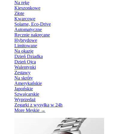
Na rękę
Kieszonkowe
Złote
Kwarcowe
Solarne, Eco-Drive
Automatyczne
Ręcznie nakręcane
Hybrydowe
Limitowane
Na okazje
Dzień Dziadka
Dzień Ojca
Walentynki
Zestawy
Na skróty
Amerykańskie
Japońskie
Szwajcarskie
Wyprzedaż
Zegarki z wysyłką w 24h
More Męskie
→