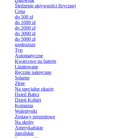
Datownik
Śledzenie aktywności fizycznej
Cena
do 500 zł
do 1000 zł
do 2000 zł
do 3000 zł
do 5000 zł
najdroższe
Typ
Automatyczne
Kwarcowe na baterię
Limitowane
Ręcznie nakręcane
Solarne
Złote
Na specjalne okazje
Dzień Babci
Dzień Kobiet
Komunia
Walentynki
Zestawy prezentowe
Na skróty
Amerykańskie
Japońskie