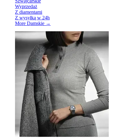
Szwajcarskie
Wyprzedaż
Z diamentami
Z wysyłką w 24h
More Damskie
→