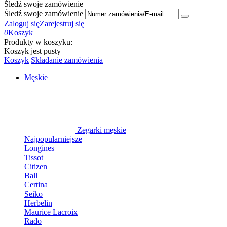
Śledź swoje zamówienie
Śledź swoje zamówienie
Zaloguj się
Zarejestruj się
0
Koszyk
Produkty w koszyku:
Koszyk jest pusty
Koszyk
Składanie zamówienia
Męskie
Zegarki męskie
Najpopularniejsze
Longines
Tissot
Citizen
Ball
Certina
Seiko
Herbelin
Maurice Lacroix
Rado