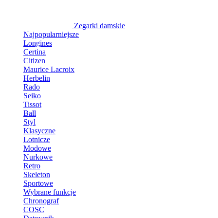
Zegarki damskie
Najpopularniejsze
Longines
Certina
Citizen
Maurice Lacroix
Herbelin
Rado
Seiko
Tissot
Ball
Styl
Klasyczne
Lotnicze
Modowe
Nurkowe
Retro
Skeleton
Sportowe
Wybrane funkcje
Chronograf
COSC