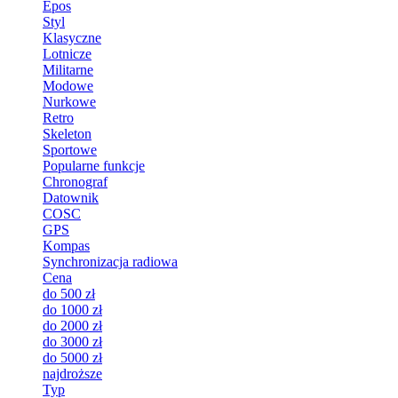
Epos
Styl
Klasyczne
Lotnicze
Militarne
Modowe
Nurkowe
Retro
Skeleton
Sportowe
Popularne funkcje
Chronograf
Datownik
COSC
GPS
Kompas
Synchronizacja radiowa
Cena
do 500 zł
do 1000 zł
do 2000 zł
do 3000 zł
do 5000 zł
najdroższe
Typ