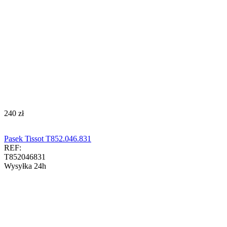
‍240‍
zł
Pasek Tissot T852.046.831
REF:
T852046831
Wysyłka 24h