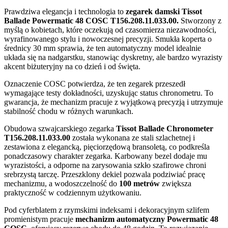
Prawdziwa elegancja i technologia to
zegarek damski Tissot
Ballade Powermatic 48 COSC T156.208.11.033.00.
Stworzony z
myślą o kobietach, które oczekują od czasomierza niezawodności,
wyrafinowanego stylu i nowoczesnej precyzji. Smukła koperta o
średnicy 30 mm sprawia, że ten automatyczny model idealnie
układa się na nadgarstku, stanowiąc dyskretny, ale bardzo wyrazisty
akcent biżuteryjny na co dzień i od święta.
Oznaczenie COSC potwierdza, że ten zegarek przeszedł
wymagające testy dokładności, uzyskując status chronometru. To
gwarancja, że mechanizm pracuje z wyjątkową precyzją i utrzymuje
stabilność chodu w różnych warunkach.
Obudowa szwajcarskiego zegarka
Tissot Ballade Chronometer
T156.208.11.033.00
została wykonana ze stali szlachetnej i
zestawiona z elegancką, pięciorzędową bransoletą, co podkreśla
ponadczasowy charakter zegarka. Karbowany bezel dodaje mu
wyrazistości, a odporne na zarysowania szkło szafirowe chroni
srebrzystą tarczę. Przeszklony dekiel pozwala podziwiać pracę
mechanizmu, a wodoszczelność do
100 metrów
zwiększa
praktyczność w codziennym użytkowaniu.
Pod cyferblatem z rzymskimi indeksami i dekoracyjnym szlifem
promienistym pracuje
mechanizm automatyczny Powermatic 48