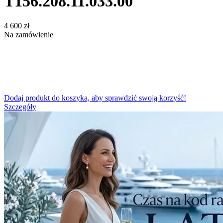
T156.208.11.033.00
‍4 600‍
zł
Na zamówienie
Dodaj produkt do koszyka, aby sprawdzić swoją korzyść!
Szczegóły