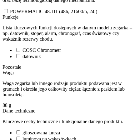
oraz bazę technologiczną danego mechanizmu.
POWERMATIC 48.111 (48h, 21600/h, 24j)
Funkcje
Lista kluczowych funkcji dostępnych w danym modelu zegarka –
np. datownik, stoper, alarm, chronograf, czas światowy czy
wskaźnik rezerwy chodu.
COSC Chronometr
datownik
Pozostałe
Waga
Waga zegarka lub innego rodzaju produktu podawana jest w
gramach i określa jego całkowity ciężar, łącznie z paskiem lub
bransoletą.
88
g
Dane techniczne
Kluczowe cechy techniczne i funkcjonalne danego produktu.
giloszowana tarcza
luminova na wskazówkach