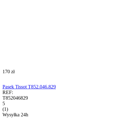
‍170‍
zł
Pasek Tissot T852.046.829
REF:
T852046829
5
(1)
Wysyłka 24h