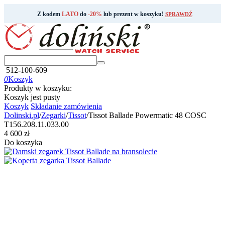
Z kodem
LATO
do
-20%
lub prezent w koszyku!
SPRAWDŹ
512-100-609
0
Koszyk
Produkty w koszyku:
Koszyk jest pusty
Koszyk
Składanie zamówienia
Dolinski.pl
/
Zegarki
/
Tissot
/
Tissot Ballade Powermatic 48 COSC
T156.208.11.033.00
‍4 600‍
zł
Do koszyka