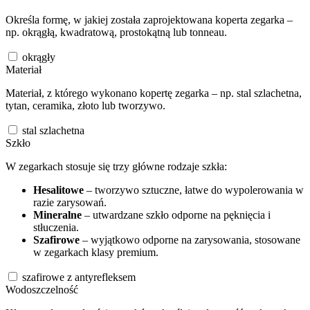
Określa formę, w jakiej została zaprojektowana koperta zegarka –
np. okrągłą, kwadratową, prostokątną lub tonneau.
okrągły
Materiał
Materiał, z którego wykonano kopertę zegarka – np. stal szlachetna,
tytan, ceramika, złoto lub tworzywo.
stal szlachetna
Szkło
W zegarkach stosuje się trzy główne rodzaje szkła:
Hesalitowe
– tworzywo sztuczne, łatwe do wypolerowania w
razie zarysowań.
Mineralne
– utwardzane szkło odporne na pęknięcia i
stłuczenia.
Szafirowe
– wyjątkowo odporne na zarysowania, stosowane
w zegarkach klasy premium.
szafirowe z antyrefleksem
Wodoszczelność