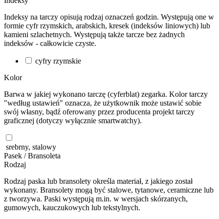
Indeksy
Indeksy na tarczy opisują rodzaj oznaczeń godzin. Występują one w
formie cyfr rzymskich, arabskich, kresek (indeksów liniowych) lub
kamieni szlachetnych. Występują także tarcze bez żadnych
indeksów - całkowicie czyste.
cyfry rzymskie
Kolor
Barwa w jakiej wykonano tarczę (cyferblat) zegarka. Kolor tarczy
"według ustawień" oznacza, że użytkownik może ustawić sobie
swój własny, bądź oferowany przez producenta projekt tarczy
graficznej (dotyczy wyłącznie smartwatchy).
srebrny, stalowy
Pasek / Bransoleta
Rodzaj
Rodzaj paska lub bransolety określa materiał, z jakiego został
wykonany. Bransolety mogą być stalowe, tytanowe, ceramiczne lub
z tworzywa. Paski występują m.in. w wersjach skórzanych,
gumowych, kauczukowych lub tekstylnych.