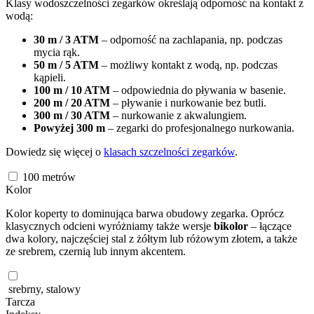
Klasy wodoszczelności zegarków określają odporność na kontakt z
wodą:
30 m / 3 ATM
– odporność na zachlapania, np. podczas
mycia rąk.
50 m / 5 ATM
– możliwy kontakt z wodą, np. podczas
kąpieli.
100 m / 10 ATM
– odpowiednia do pływania w basenie.
200 m / 20 ATM
– pływanie i nurkowanie bez butli.
300 m / 30 ATM
– nurkowanie z akwalungiem.
Powyżej 300 m
– zegarki do profesjonalnego nurkowania.
Dowiedz się więcej o
klasach szczelności zegarków
.
100
metrów
Kolor
Kolor koperty to dominująca barwa obudowy zegarka. Oprócz
klasycznych odcieni wyróżniamy także wersje
bikolor
– łączące
dwa kolory, najczęściej stal z żółtym lub różowym złotem, a także
ze srebrem, czernią lub innym akcentem.
srebrny, stalowy
Tarcza