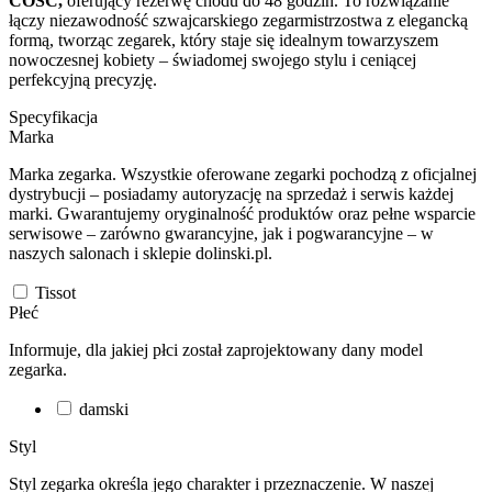
COSC,
oferujący rezerwę chodu do 48 godzin. To rozwiązanie
łączy niezawodność szwajcarskiego zegarmistrzostwa z elegancką
formą, tworząc zegarek, który staje się idealnym towarzyszem
nowoczesnej kobiety – świadomej swojego stylu i ceniącej
perfekcyjną precyzję.
Specyfikacja
Marka
Marka zegarka. Wszystkie oferowane zegarki pochodzą z oficjalnej
dystrybucji – posiadamy autoryzację na sprzedaż i serwis każdej
marki. Gwarantujemy oryginalność produktów oraz pełne wsparcie
serwisowe – zarówno gwarancyjne, jak i pogwarancyjne – w
naszych salonach i sklepie dolinski.pl.
Tissot
Płeć
Informuje, dla jakiej płci został zaprojektowany dany model
zegarka.
damski
Styl
Styl zegarka określa jego charakter i przeznaczenie. W naszej