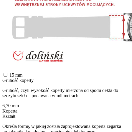
15
mm
Grubość koperty
Grubość, czyli wysokość koperty mierzona od spodu dekla do
szczytu szkła – podawana w milimetrach.
6,70
mm
Koperta
Kształt
Określa formę, w jakiej została zaprojektowana koperta zegarka –
np. okrągłą, kwadratową, prostokątną lub tonneau.