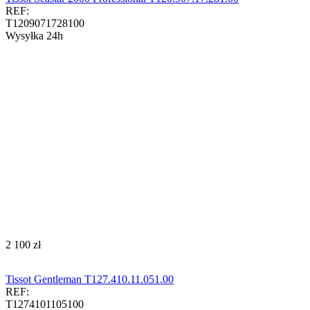
REF:
T1209071728100
Wysyłka 24h
‍2 100‍
zł
Tissot Gentleman T127.410.11.051.00
REF:
T1274101105100