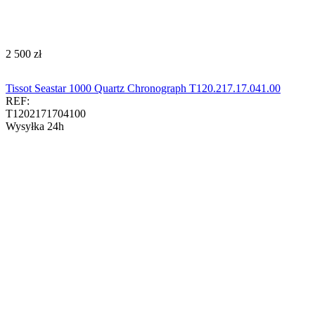
‍2 500‍
zł
Tissot Seastar 1000 Quartz Chronograph T120.217.17.041.00​​​
REF:
T1202171704100
Wysyłka 24h