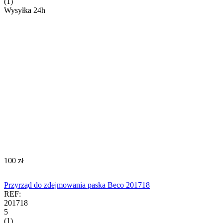
(1)
Wysyłka 24h
‍100‍
zł
Przyrząd do zdejmowania paska Beco 201718
REF:
201718
5
(1)