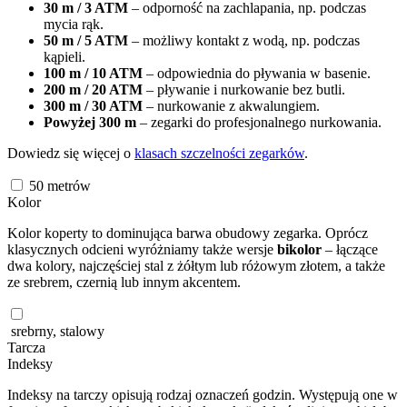
30 m / 3 ATM
– odporność na zachlapania, np. podczas
mycia rąk.
50 m / 5 ATM
– możliwy kontakt z wodą, np. podczas
kąpieli.
100 m / 10 ATM
– odpowiednia do pływania w basenie.
200 m / 20 ATM
– pływanie i nurkowanie bez butli.
300 m / 30 ATM
– nurkowanie z akwalungiem.
Powyżej 300 m
– zegarki do profesjonalnego nurkowania.
Dowiedz się więcej o
klasach szczelności zegarków
.
50
metrów
Kolor
Kolor koperty to dominująca barwa obudowy zegarka. Oprócz
klasycznych odcieni wyróżniamy także wersje
bikolor
– łączące
dwa kolory, najczęściej stal z żółtym lub różowym złotem, a także
ze srebrem, czernią lub innym akcentem.
srebrny, stalowy
Tarcza
Indeksy
Indeksy na tarczy opisują rodzaj oznaczeń godzin. Występują one w