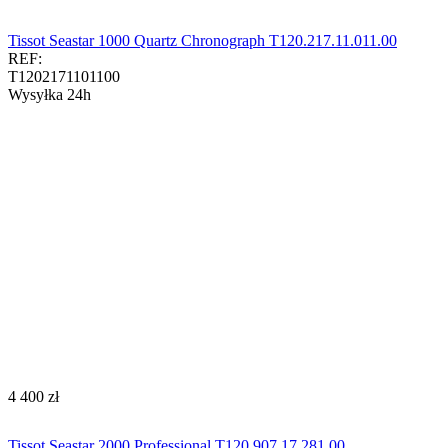
Tissot Seastar 1000 Quartz Chronograph T120.217.11.011.00​​​
REF:
T1202171101100
Wysyłka 24h
‍4 400‍
zł
Tissot Seastar 2000 Professional T120.907.17.281.00