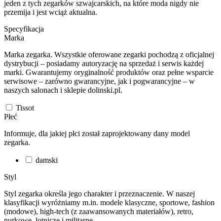
jeden z tych zegarków szwajcarskich, na które moda nigdy nie
przemija i jest wciąż aktualna.
Specyfikacja
Marka
Marka zegarka. Wszystkie oferowane zegarki pochodzą z oficjalnej
dystrybucji – posiadamy autoryzację na sprzedaż i serwis każdej
marki. Gwarantujemy oryginalność produktów oraz pełne wsparcie
serwisowe – zarówno gwarancyjne, jak i pogwarancyjne – w
naszych salonach i sklepie dolinski.pl.
Tissot
Płeć
Informuje, dla jakiej płci został zaprojektowany dany model
zegarka.
damski
Styl
Styl zegarka określa jego charakter i przeznaczenie. W naszej
klasyfikacji wyróżniamy m.in. modele klasyczne, sportowe, fashion
(modowe), high-tech (z zaawansowanych materiałów), retro,
nurkowe, lotnicze i militarne.