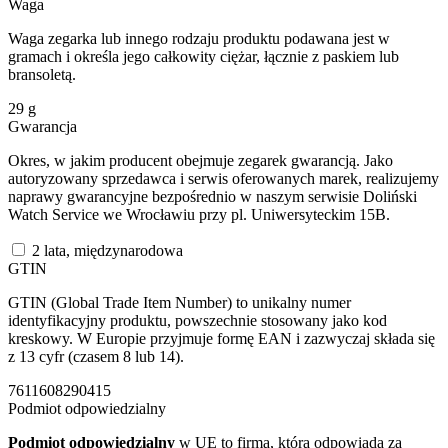
Waga
Waga zegarka lub innego rodzaju produktu podawana jest w
gramach i określa jego całkowity ciężar, łącznie z paskiem lub
bransoletą.
29
g
Gwarancja
Okres, w jakim producent obejmuje zegarek gwarancją. Jako
autoryzowany sprzedawca i serwis oferowanych marek, realizujemy
naprawy gwarancyjne bezpośrednio w naszym serwisie Doliński
Watch Service we Wrocławiu przy pl. Uniwersyteckim 15B.
2 lata, międzynarodowa
GTIN
GTIN (Global Trade Item Number) to unikalny numer
identyfikacyjny produktu, powszechnie stosowany jako kod
kreskowy. W Europie przyjmuje formę EAN i zazwyczaj składa się
z 13 cyfr (czasem 8 lub 14).
7611608290415
Podmiot odpowiedzialny
Podmiot odpowiedzialny
w UE to firma, która odpowiada za