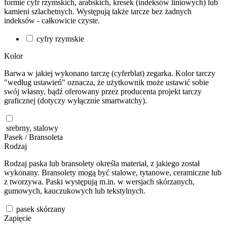
formie cyfr rzymskich, arabskich, kresek (indeksów liniowych) lub
kamieni szlachetnych. Występują także tarcze bez żadnych
indeksów - całkowicie czyste.
cyfry rzymskie
Kolor
Barwa w jakiej wykonano tarczę (cyferblat) zegarka. Kolor tarczy
"według ustawień" oznacza, że użytkownik może ustawić sobie
swój własny, bądź oferowany przez producenta projekt tarczy
graficznej (dotyczy wyłącznie smartwatchy).
srebrny, stalowy
Pasek / Bransoleta
Rodzaj
Rodzaj paska lub bransolety określa materiał, z jakiego został
wykonany. Bransolety mogą być stalowe, tytanowe, ceramiczne lub
z tworzywa. Paski występują m.in. w wersjach skórzanych,
gumowych, kauczukowych lub tekstylnych.
pasek skórzany
Zapięcie