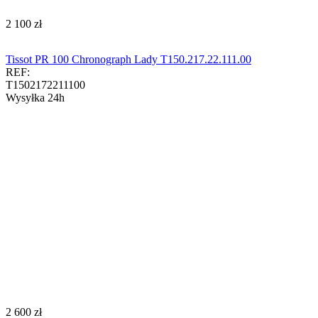
‍2 100‍
zł
Tissot PR 100 Chronograph Lady T150.217.22.111.00
REF:
T1502172211100
Wysyłka 24h
‍2 600‍
zł