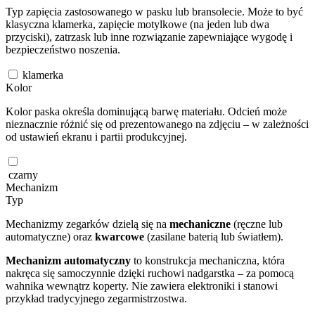
Typ zapięcia zastosowanego w pasku lub bransolecie. Może to być
klasyczna klamerka, zapięcie motylkowe (na jeden lub dwa
przyciski), zatrzask lub inne rozwiązanie zapewniające wygodę i
bezpieczeństwo noszenia.
klamerka
Kolor
Kolor paska określa dominującą barwę materiału. Odcień może
nieznacznie różnić się od prezentowanego na zdjęciu – w zależności
od ustawień ekranu i partii produkcyjnej.
czarny
Mechanizm
Typ
Mechanizmy zegarków dzielą się na
mechaniczne
(ręczne lub
automatyczne) oraz
kwarcowe
(zasilane baterią lub światłem).
Mechanizm automatyczny
to konstrukcja mechaniczna, która
nakręca się samoczynnie dzięki ruchowi nadgarstka – za pomocą
wahnika wewnątrz koperty. Nie zawiera elektroniki i stanowi
przykład tradycyjnego zegarmistrzostwa.