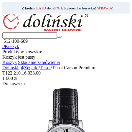
Z kodem
LATO
do
-20%
lub prezent w koszyku!
SPRAWDŹ
512-100-609
0
Koszyk
Produkty w koszyku:
Koszyk jest pusty
Koszyk
Składanie zamówienia
Dolinski.pl
/
Zegarki
/
Tissot
/
Tissot Carson Premium
T122.210.16.033.00
‍1 600‍
zł
Do koszyka