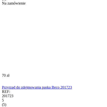
Na zamówienie
‍70‍
zł
Przyrząd do zdejmowania paska Beco 201723
REF:
201723
5
(5)