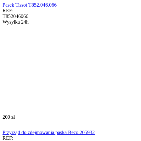
Pasek Tissot T852.046.066
REF:
T852046066
Wysyłka 24h
‍200‍
zł
Przyrząd do zdejmowania paska Beco 205932
REF: