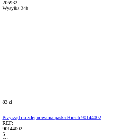
205932
Wysyłka 24h
‍83‍
zł
Przyrząd do zdejmowania paska Hirsch 90144002
REF:
90144002
5