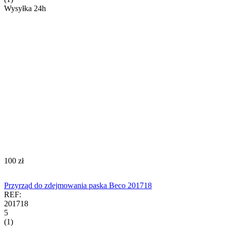
Wysyłka 24h
‍100‍
zł
Przyrząd do zdejmowania paska Beco 201718
REF:
201718
5
(1)