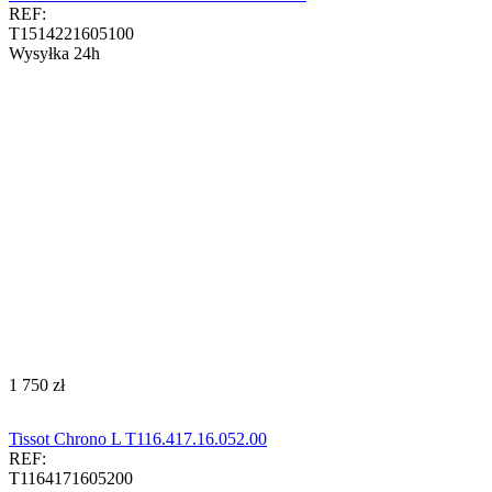
REF:
T1514221605100
Wysyłka 24h
‍1 750‍
zł
Tissot Chrono L T116.417.16.052.00
REF:
T1164171605200