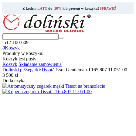
Z kodem
LATO
do
-20%
lub prezent w koszyku!
SPRAWDŹ
512-100-609
0
Koszyk
Produkty w koszyku:
Koszyk jest pusty
Koszyk
Składanie zamówienia
Dolinski.pl
/
Zegarki
/
Tissot
/
Tissot Gentleman T165.807.11.051.00
‍3 500‍
zł
Do koszyka