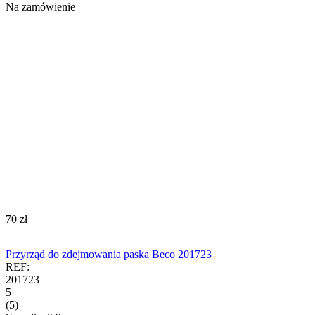
Na zamówienie
‍70‍
zł
Przyrząd do zdejmowania paska Beco 201723
REF:
201723
5
(5)