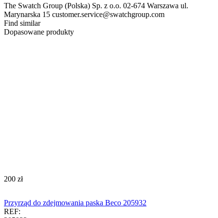
The Swatch Group (Polska) Sp. z o.o. 02-674 Warszawa ul.
Marynarska 15 customer.service@swatchgroup.com
Find similar
Dopasowane produkty
‍200‍
zł
Przyrząd do zdejmowania paska Beco 205932
REF: