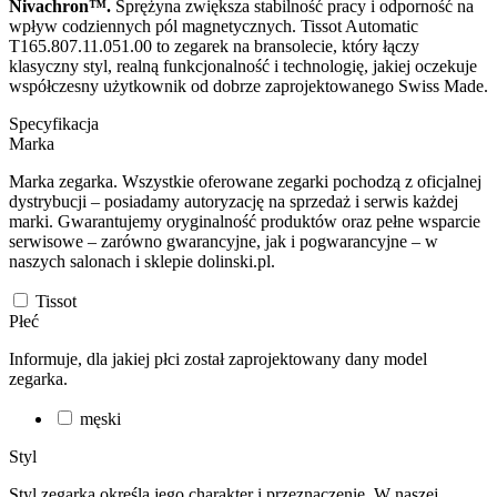
Nivachron™.
Sprężyna zwiększa stabilność pracy i odporność na
wpływ codziennych pól magnetycznych. Tissot Automatic
T165.807.11.051.00 to zegarek na bransolecie, który łączy
klasyczny styl, realną funkcjonalność i technologię, jakiej oczekuje
współczesny użytkownik od dobrze zaprojektowanego Swiss Made.
Specyfikacja
Marka
Marka zegarka. Wszystkie oferowane zegarki pochodzą z oficjalnej
dystrybucji – posiadamy autoryzację na sprzedaż i serwis każdej
marki. Gwarantujemy oryginalność produktów oraz pełne wsparcie
serwisowe – zarówno gwarancyjne, jak i pogwarancyjne – w
naszych salonach i sklepie dolinski.pl.
Tissot
Płeć
Informuje, dla jakiej płci został zaprojektowany dany model
zegarka.
męski
Styl
Styl zegarka określa jego charakter i przeznaczenie. W naszej