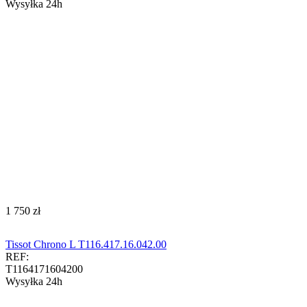
Wysyłka 24h
‍1 750‍
zł
Tissot Chrono L T116.417.16.042.00
REF:
T1164171604200
Wysyłka 24h