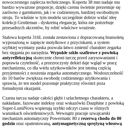
nowoczesnego zaplecza technicznego. Koperta 38 mm nadaje mu
bardzo wyważone proporcje, dzięki czemu świetnie prezentuje się
zarówno z garniturem, jak i w codziennym, bardziej swobodnym
stroju. To właśnie w tym modelu szczególnie dobrze widać ideę
kolekcji Gentleman - dyskretną elegancję, która nie potrzebuje
przesadnych akcentów, by robić właściwe wrażenie.
Stalowa koperta 316L została zestawiona z dopracowaną bransoletą
wyposażoną w zapięcie motylkowe z przyciskami, a system
szybkiej wymiany paska pozwala łatwo zmienić charakter zegarka
bez sięgania po narzędzia.
Wypukłe szkło szafirowe z powłoką
antyrefleksyjną
skutecznie chroni tarczę przed zarysowaniami i
poprawia czytelność, a przezroczysty dekiel daje wgląd w pracę
mechanizmu, co dla wielu użytkowników jest istotną częścią
przyjemności z noszenia zegarka automatycznego. Wodoszczelność
do 10 barów zwiększa swobodę codziennego użytkowania i
sprawia, że ten model pozostaje praktyczny również poza
formalnymi okazjami.
Czarna tarcza nadaje całości głębi i szlachetnego charakteru, a
nakładane, fazowane indeksy oraz wskazówki Dauphine z powłoką
Super-LumiNova wspierają szybki odczyt czasu w różnych
warunkach oświetleniowych. Wewnątrz pracuje szwajcarski
mechanizm automatyczny Powermatic 80 z
rezerwą chodu do 80
godzin
oraz opatentowaną,
antymagnetyczną sprężyną włosową