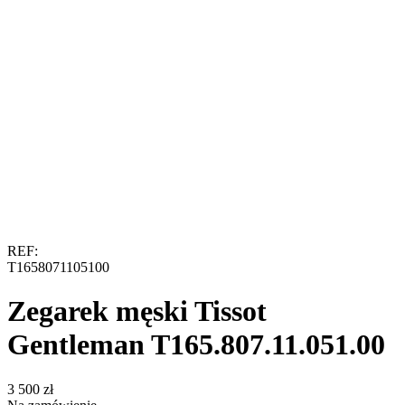
REF:
T1658071105100
Zegarek męski Tissot
Gentleman T165.807.11.051.00
‍3 500‍
zł