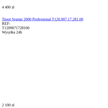
‍4 400‍
zł
Tissot Seastar 2000 Professional T120.907.17.281.00
REF:
T1209071728100
Wysyłka 24h
‍2 100‍
zł