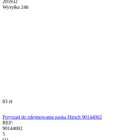
205932
Wysyłka 24h
‍83‍
zł
Przyrząd do zdejmowania paska Hirsch 90144002
REF:
90144002
5
(1)