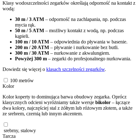
Klasy wodoszczelności zegarków określają odporność na kontakt z
wodą:
30 m / 3 ATM
– odporność na zachlapania, np. podczas
mycia rąk.
50 m / 5 ATM
– możliwy kontakt z wodą, np. podczas
kąpieli.
100 m / 10 ATM
– odpowiednia do pływania w basenie.
200 m / 20 ATM
– pływanie i nurkowanie bez butli.
300 m / 30 ATM
– nurkowanie z akwalungiem.
Powyżej 300 m
– zegarki do profesjonalnego nurkowania.
Dowiedz się więcej o
klasach szczelności zegarków
.
100
metrów
Kolor
Kolor koperty to dominująca barwa obudowy zegarka. Oprócz
klasycznych odcieni wyróżniamy także wersje
bikolor
– łączące
dwa kolory, najczęściej stal z żółtym lub różowym złotem, a także
ze srebrem, czernią lub innym akcentem.
srebrny, stalowy
Tarcza