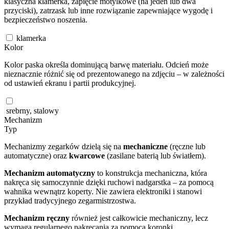
klasyczna klamerka, zapięcie motylkowe (na jeden lub dwa
przyciski), zatrzask lub inne rozwiązanie zapewniające wygodę i
bezpieczeństwo noszenia.
klamerka
Kolor
Kolor paska określa dominującą barwę materiału. Odcień może
nieznacznie różnić się od prezentowanego na zdjęciu – w zależności
od ustawień ekranu i partii produkcyjnej.
srebrny, stalowy
Mechanizm
Typ
Mechanizmy zegarków dzielą się na
mechaniczne
(ręczne lub
automatyczne) oraz
kwarcowe
(zasilane baterią lub światłem).
Mechanizm automatyczny
to konstrukcja mechaniczna, która
nakręca się samoczynnie dzięki ruchowi nadgarstka – za pomocą
wahnika wewnątrz koperty. Nie zawiera elektroniki i stanowi
przykład tradycyjnego zegarmistrzostwa.
Mechanizm ręczny
również jest całkowicie mechaniczny, lecz
wymaga regularnego nakręcania za pomocą koronki.