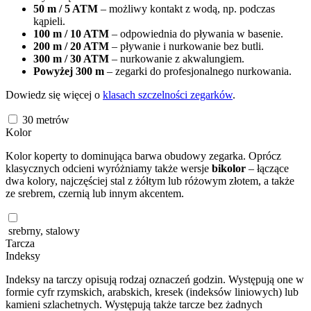
50 m / 5 ATM
– możliwy kontakt z wodą, np. podczas
kąpieli.
100 m / 10 ATM
– odpowiednia do pływania w basenie.
200 m / 20 ATM
– pływanie i nurkowanie bez butli.
300 m / 30 ATM
– nurkowanie z akwalungiem.
Powyżej 300 m
– zegarki do profesjonalnego nurkowania.
Dowiedz się więcej o
klasach szczelności zegarków
.
30
metrów
Kolor
Kolor koperty to dominująca barwa obudowy zegarka. Oprócz
klasycznych odcieni wyróżniamy także wersje
bikolor
– łączące
dwa kolory, najczęściej stal z żółtym lub różowym złotem, a także
ze srebrem, czernią lub innym akcentem.
srebrny, stalowy
Tarcza
Indeksy
Indeksy na tarczy opisują rodzaj oznaczeń godzin. Występują one w
formie cyfr rzymskich, arabskich, kresek (indeksów liniowych) lub
kamieni szlachetnych. Występują także tarcze bez żadnych