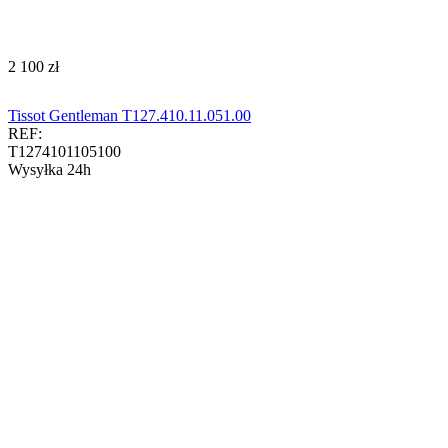
‍2 100‍
zł
Tissot Gentleman T127.410.11.051.00
REF:
T1274101105100
Wysyłka 24h