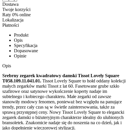
Dostawa
Twoje korzyści
Raty 0% online
Lokalizacja
Płatności
Produkt
Opis
Specyfikacja
Dopasowane
Opinie
Opis
Srebrny zegarek kwadratowy damski Tissot Lovely Square
T058.109.11.041.01.
Tissot Lovely Square to hołd oddany kolekcji
małych zegarków marki Tissot z lat 60. Fasetowane grube szkło
szafirowe oraz satynowe wykończenie koperty nadaje im
subtelnego i kobiecego charakteru. Małe zegarki od zawsze
stanowiły modowy fenomen, ponieważ bez względu na panujące
trendy, przez cały czas są w świetle zainteresowania, także za
sprawą przystępnej ceny. Nowy Tissot Lovely Square to elegancki
zegarek damski o biżuteryjnym charakterze idealny do ulubionych
bransoletek. Znakomicie nadaje się do noszenia na co dzień, jak i
jako dopełnienie wieczorowej stylizacji.