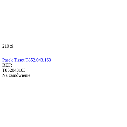
‍210‍
zł
Pasek Tissot T852.043.163
REF:
T852043163
Na zamówienie