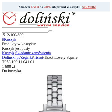
Z kodem
LATO
do
-20%
lub prezent w koszyku!
SPRAWDŹ
512-100-609
0
Koszyk
Produkty w koszyku:
Koszyk jest pusty
Koszyk
Składanie zamówienia
Dolinski.pl
/
Zegarki
/
Tissot
/
Tissot Lovely Square
T058.109.11.041.01
‍1 600‍
zł
Do koszyka