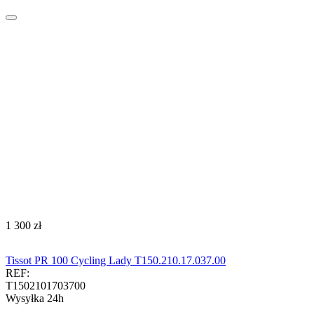
‍1 300‍
zł
Tissot PR 100 Cycling Lady T150.210.17.037.00
REF:
T1502101703700
Wysyłka 24h