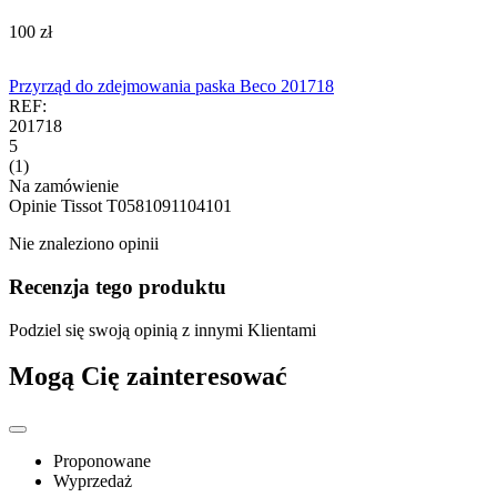
‍100‍
zł
Przyrząd do zdejmowania paska Beco 201718
REF:
201718
5
(1)
Na zamówienie
Opinie
Tissot T0581091104101
Nie znaleziono opinii
Recenzja tego produktu
Podziel się swoją opinią z innymi Klientami
Mogą Cię zainteresować
Proponowane
Wyprzedaż