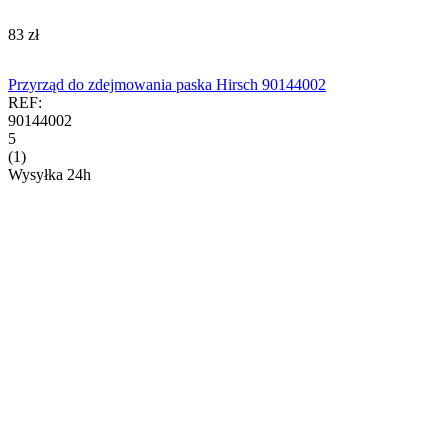
‍83‍
zł
Przyrząd do zdejmowania paska Hirsch 90144002
REF:
90144002
5
(1)
Wysyłka 24h