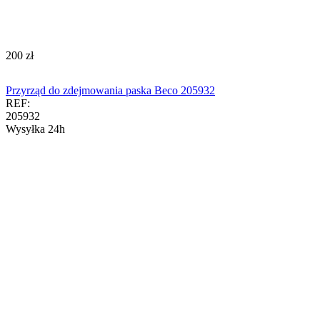
‍200‍
zł
Przyrząd do zdejmowania paska Beco 205932
REF:
205932
Wysyłka 24h