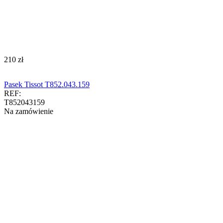
‍210‍
zł
Pasek Tissot T852.043.159
REF:
T852043159
Na zamówienie