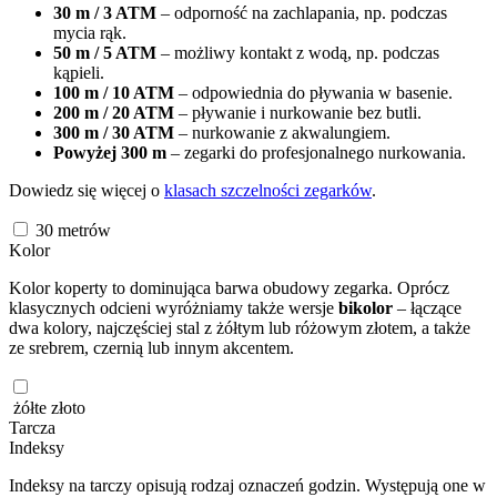
30 m / 3 ATM
– odporność na zachlapania, np. podczas
mycia rąk.
50 m / 5 ATM
– możliwy kontakt z wodą, np. podczas
kąpieli.
100 m / 10 ATM
– odpowiednia do pływania w basenie.
200 m / 20 ATM
– pływanie i nurkowanie bez butli.
300 m / 30 ATM
– nurkowanie z akwalungiem.
Powyżej 300 m
– zegarki do profesjonalnego nurkowania.
Dowiedz się więcej o
klasach szczelności zegarków
.
30
metrów
Kolor
Kolor koperty to dominująca barwa obudowy zegarka. Oprócz
klasycznych odcieni wyróżniamy także wersje
bikolor
– łączące
dwa kolory, najczęściej stal z żółtym lub różowym złotem, a także
ze srebrem, czernią lub innym akcentem.
żółte złoto
Tarcza
Indeksy
Indeksy na tarczy opisują rodzaj oznaczeń godzin. Występują one w