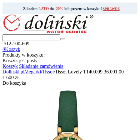
Z kodem
LATO
do
-20%
lub prezent w koszyku!
SPRAWDŹ
512-100-609
0
Koszyk
Produkty w koszyku:
Koszyk jest pusty
Koszyk
Składanie zamówienia
Dolinski.pl
/
Zegarki
/
Tissot
/
Tissot Lovely T140.009.36.091.00
‍1 600‍
zł
Do koszyka