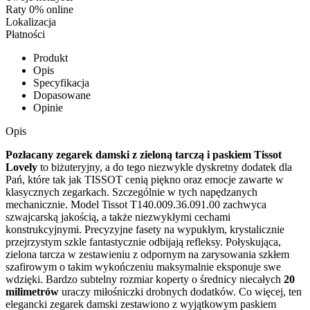
Raty 0% online
Lokalizacja
Płatności
Produkt
Opis
Specyfikacja
Dopasowane
Opinie
Opis
Pozłacany zegarek damski z zieloną tarczą i paskiem Tissot
Lovely
to biżuteryjny, a do tego niezwykle dyskretny dodatek dla
Pań, które tak jak TISSOT cenią piękno oraz emocje zawarte w
klasycznych zegarkach. Szczególnie w tych napędzanych
mechanicznie. Model Tissot T140.009.36.091.00 zachwyca
szwajcarską jakością, a także niezwykłymi cechami
konstrukcyjnymi. Precyzyjne fasety na wypukłym, krystalicznie
przejrzystym szkle fantastycznie odbijają refleksy. Połyskująca,
zielona tarcza w zestawieniu z odpornym na zarysowania szkłem
szafirowym o takim wykończeniu maksymalnie eksponuje swe
wdzięki. Bardzo subtelny rozmiar koperty o średnicy niecałych
20
milimetrów
uraczy miłośniczki drobnych dodatków. Co więcej, ten
elegancki zegarek damski zestawiono z wyjątkowym paskiem