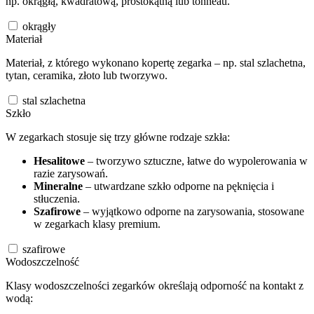
np. okrągłą, kwadratową, prostokątną lub tonneau.
okrągły
Materiał
Materiał, z którego wykonano kopertę zegarka – np. stal szlachetna,
tytan, ceramika, złoto lub tworzywo.
stal szlachetna
Szkło
W zegarkach stosuje się trzy główne rodzaje szkła:
Hesalitowe
– tworzywo sztuczne, łatwe do wypolerowania w
razie zarysowań.
Mineralne
– utwardzane szkło odporne na pęknięcia i
stłuczenia.
Szafirowe
– wyjątkowo odporne na zarysowania, stosowane
w zegarkach klasy premium.
szafirowe
Wodoszczelność
Klasy wodoszczelności zegarków określają odporność na kontakt z
wodą: