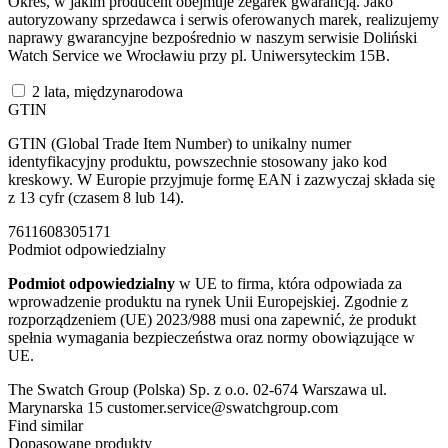
Okres, w jakim producent obejmuje zegarek gwarancją. Jako
autoryzowany sprzedawca i serwis oferowanych marek, realizujemy
naprawy gwarancyjne bezpośrednio w naszym serwisie Doliński
Watch Service we Wrocławiu przy pl. Uniwersyteckim 15B.
2 lata, międzynarodowa
GTIN
GTIN (Global Trade Item Number) to unikalny numer
identyfikacyjny produktu, powszechnie stosowany jako kod
kreskowy. W Europie przyjmuje formę EAN i zazwyczaj składa się
z 13 cyfr (czasem 8 lub 14).
7611608305171
Podmiot odpowiedzialny
Podmiot odpowiedzialny
w UE to firma, która odpowiada za
wprowadzenie produktu na rynek Unii Europejskiej. Zgodnie z
rozporządzeniem (UE) 2023/988 musi ona zapewnić, że produkt
spełnia wymagania bezpieczeństwa oraz normy obowiązujące w
UE.
The Swatch Group (Polska) Sp. z o.o. 02-674 Warszawa ul.
Marynarska 15 customer.service@swatchgroup.com
Find similar
Dopasowane produkty