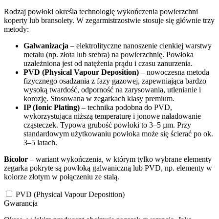
Rodzaj powłoki określa technologię wykończenia powierzchni
koperty lub bransolety. W zegarmistrzostwie stosuje się głównie trzy
metody:
Galwanizacja
– elektrolityczne nanoszenie cienkiej warstwy
metalu (np. złota lub srebra) na powierzchnię. Powłoka
uzależniona jest od natężenia prądu i czasu zanurzenia.
PVD (Physical Vapour Deposition)
– nowoczesna metoda
fizycznego osadzania z fazy gazowej, zapewniająca bardzo
wysoką twardość, odporność na zarysowania, utlenianie i
korozję. Stosowana w zegarkach klasy premium.
IP (Ionic Plating)
– technika podobna do PVD,
wykorzystująca niższą temperaturę i jonowe naładowanie
cząsteczek. Typowa grubość powłoki to 3–5 µm. Przy
standardowym użytkowaniu powłoka może się ścierać po ok.
3–5 latach.
Bicolor
– wariant wykończenia, w którym tylko wybrane elementy
zegarka pokryte są powłoką galwaniczną lub PVD, np. elementy w
kolorze złotym w połączeniu ze stalą.
PVD (Physical Vapour Deposition)
Gwarancja