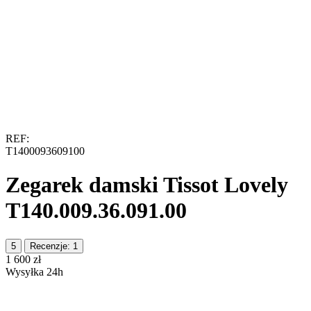
REF:
T1400093609100
Zegarek damski Tissot Lovely
T140.009.36.091.00
5
Recenzje: 1
‍1 600‍
zł
Wysyłka 24h