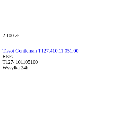
‍2 100‍
zł
Tissot Gentleman T127.410.11.051.00
REF:
T1274101105100
Wysyłka 24h