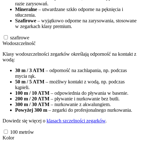
razie zarysowań.
Mineralne
– utwardzane szkło odporne na pęknięcia i
stłuczenia.
Szafirowe
– wyjątkowo odporne na zarysowania, stosowane
w zegarkach klasy premium.
szafirowe
Wodoszczelność
Klasy wodoszczelności zegarków określają odporność na kontakt z
wodą:
30 m / 3 ATM
– odporność na zachlapania, np. podczas
mycia rąk.
50 m / 5 ATM
– możliwy kontakt z wodą, np. podczas
kąpieli.
100 m / 10 ATM
– odpowiednia do pływania w basenie.
200 m / 20 ATM
– pływanie i nurkowanie bez butli.
300 m / 30 ATM
– nurkowanie z akwalungiem.
Powyżej 300 m
– zegarki do profesjonalnego nurkowania.
Dowiedz się więcej o
klasach szczelności zegarków
.
100
metrów
Kolor