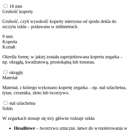
18
mm
Grubość koperty
Grubość, czyli wysokość koperty mierzona od spodu dekla do
szczytu szkła – podawana w milimetrach.
9
mm
Koperta
Kształt
Określa formę, w jakiej została zaprojektowana koperta zegarka –
np. okrągłą, kwadratową, prostokątną lub tonneau.
okrągły
Materiał
Materiał, z którego wykonano kopertę zegarka – np. stal szlachetna,
tytan, ceramika, złoto lub tworzywo.
stal szlachetna
Szkło
W zegarkach stosuje się trzy główne rodzaje szkła:
Hesalitowe
– tworzywo sztuczne, łatwe do wypolerowania w