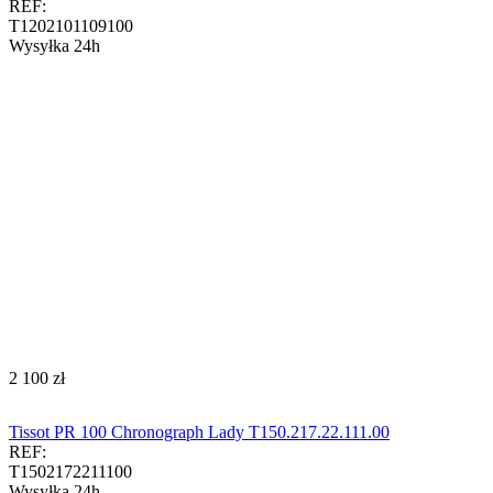
REF:
T1202101109100
Wysyłka 24h
‍2 100‍
zł
Tissot PR 100 Chronograph Lady T150.217.22.111.00
REF:
T1502172211100
Wysyłka 24h