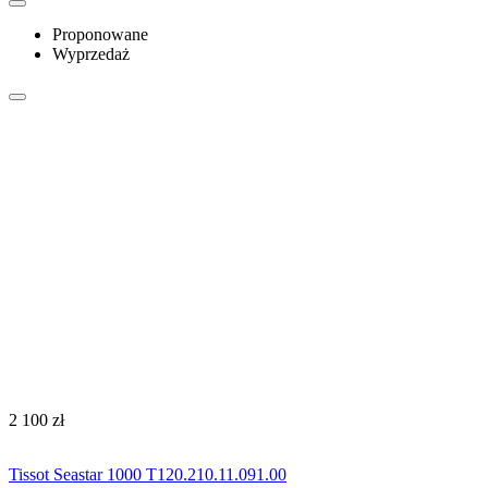
Proponowane
Wyprzedaż
‍2 100‍
zł
Tissot Seastar 1000 T120.210.11.091.00