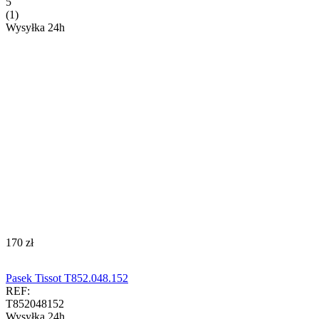
5
(1)
Wysyłka 24h
‍170‍
zł
Pasek Tissot T852.048.152
REF:
T852048152
Wysyłka 24h