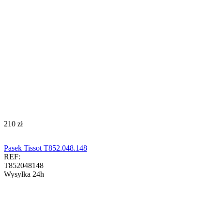
‍210‍
zł
Pasek Tissot T852.048.148
REF:
T852048148
Wysyłka 24h