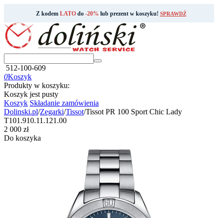
Z kodem
LATO
do
-20%
lub prezent w koszyku!
SPRAWDŹ
512-100-609
0
Koszyk
Produkty w koszyku:
Koszyk jest pusty
Koszyk
Składanie zamówienia
Dolinski.pl
/
Zegarki
/
Tissot
/
Tissot PR 100 Sport Chic Lady
T101.910.11.121.00
‍2 000‍
zł
Do koszyka