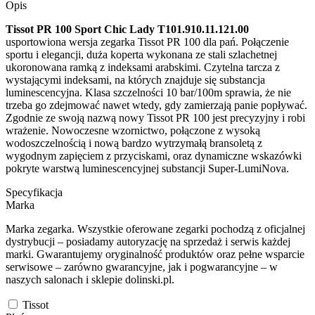
Opis
Tissot PR 100 Sport Chic Lady T101.910.11.121.00
usportowiona wersja zegarka Tissot PR 100 dla pań. Połączenie
sportu i elegancji, duża koperta wykonana ze stali szlachetnej
ukoronowana ramką z indeksami arabskimi. Czytelna tarcza z
wystającymi indeksami, na których znajduje się substancja
luminescencyjna. Klasa szczelności 10 bar/100m sprawia, że nie
trzeba go zdejmować nawet wtedy, gdy zamierzają panie popływać.
Zgodnie ze swoją nazwą nowy Tissot PR 100 jest precyzyjny i robi
wrażenie. Nowoczesne wzornictwo, połączone z wysoką
wodoszczelnością i nową bardzo wytrzymałą bransoletą z
wygodnym zapięciem z przyciskami, oraz dynamiczne wskazówki
pokryte warstwą luminescencyjnej substancji Super-LumiNova.
Specyfikacja
Marka
Marka zegarka. Wszystkie oferowane zegarki pochodzą z oficjalnej
dystrybucji – posiadamy autoryzację na sprzedaż i serwis każdej
marki. Gwarantujemy oryginalność produktów oraz pełne wsparcie
serwisowe – zarówno gwarancyjne, jak i pogwarancyjne – w
naszych salonach i sklepie dolinski.pl.
Tissot