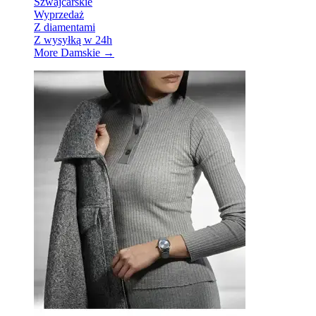
Szwajcarskie
Wyprzedaż
Z diamentami
Z wysyłką w 24h
More Damskie
→