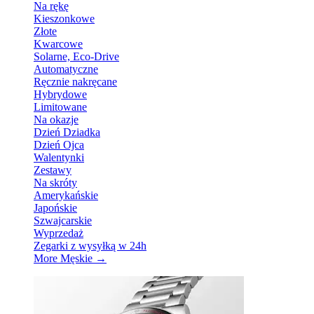
Na rękę
Kieszonkowe
Złote
Kwarcowe
Solarne, Eco-Drive
Automatyczne
Ręcznie nakręcane
Hybrydowe
Limitowane
Na okazje
Dzień Dziadka
Dzień Ojca
Walentynki
Zestawy
Na skróty
Amerykańskie
Japońskie
Szwajcarskie
Wyprzedaż
Zegarki z wysyłką w 24h
More Męskie
→