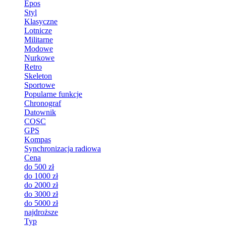
Epos
Styl
Klasyczne
Lotnicze
Militarne
Modowe
Nurkowe
Retro
Skeleton
Sportowe
Popularne funkcje
Chronograf
Datownik
COSC
GPS
Kompas
Synchronizacja radiowa
Cena
do 500 zł
do 1000 zł
do 2000 zł
do 3000 zł
do 5000 zł
najdroższe
Typ