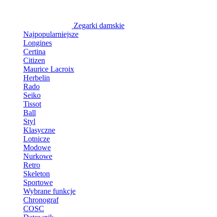
Zegarki damskie
Najpopularniejsze
Longines
Certina
Citizen
Maurice Lacroix
Herbelin
Rado
Seiko
Tissot
Ball
Styl
Klasyczne
Lotnicze
Modowe
Nurkowe
Retro
Skeleton
Sportowe
Wybrane funkcje
Chronograf
COSC