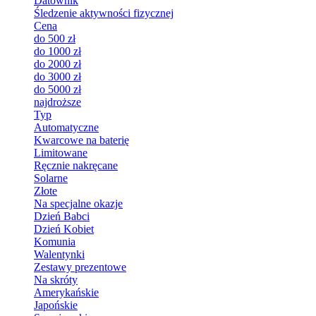
Datownik
Śledzenie aktywności fizycznej
Cena
do 500 zł
do 1000 zł
do 2000 zł
do 3000 zł
do 5000 zł
najdroższe
Typ
Automatyczne
Kwarcowe na baterię
Limitowane
Ręcznie nakręcane
Solarne
Złote
Na specjalne okazje
Dzień Babci
Dzień Kobiet
Komunia
Walentynki
Zestawy prezentowe
Na skróty
Amerykańskie
Japońskie