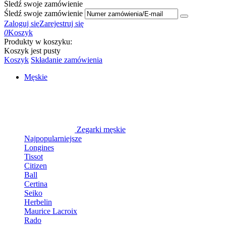
Śledź swoje zamówienie
Śledź swoje zamówienie
Zaloguj się
Zarejestruj się
0
Koszyk
Produkty w koszyku:
Koszyk jest pusty
Koszyk
Składanie zamówienia
Męskie
Zegarki męskie
Najpopularniejsze
Longines
Tissot
Citizen
Ball
Certina
Seiko
Herbelin
Maurice Lacroix
Rado