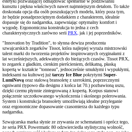
estetyki pozwalającej odnajdować spełnienie w podziwianiu
kunsztu i piękna właściwych nawet najmniejszym detalom. To także
doskonała opcja dla osób poszukujących modelu, który poza tym,
że będzie ponadprzeciętnym dodatkiem z charakterem, idealnie
dopasuje się do nadgarstka, zapewniając optymalny komfort i
wygodę. Ergonomiczna konstrukcja to jedna z cech
charakterystycznych zarówno serii
PRX,
jak i jej poprzedników.
"Innovation by Tradition", to słynna dewiza producenta
szwajcarskich zegarków Tissot, która najlepiej wyraża mistrzowski
talent marki do tworzenia projektów inspirowanych oryginałami z
lat wcześniejszych, adekwatnych do bieżących czasów. Tissot PRX,
to zegarek z gładkim, cienkim pierścieniem, delikatną, płaską
kopertą w kształcie "tonneau", jednocześnie smukłymi i wypukłymi,
indeksami na kultowej już
tarczy Ice Blue
pokrytymi
Super-
LumiNovą
oraz stalową bransoletę z szerokimi, poprzecznymi
ogniwami (typowo dla designu z końca lat 70.) pozbawioną uszu,
dzięki czemu płynnie zintegrowaną z kopertą. Korpus stanowi
połączenie szczotkowanego wykończenia i skośnego polerowania.
System i konstrukcja bransolety umożliwiają idealne przyleganie
oraz ergonomiczne dopasowanie czasomierza do każdego typu
nadgarstka.
Szwajcarska marka słynie ze zrywania ze schematami i oprócz tego,
że seria PRX Powermatic 80 odzwierciedla stylistyczną wolność,