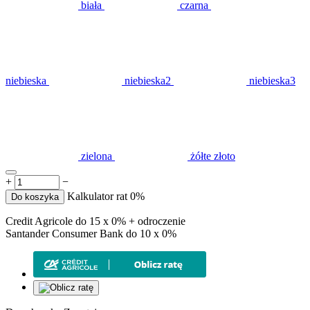
biała
czarna
niebieska
niebieska2
niebieska3
zielona
żółte złoto
+
−
Kalkulator rat 0%
Do koszyka
Credit Agricole do 15 x 0% + odroczenie
Santander Consumer Bank do 10 x 0%