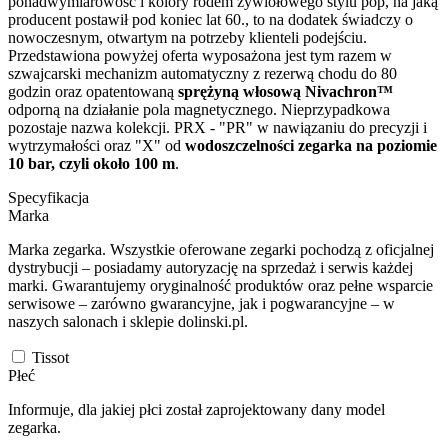
ponadwymiarowość i kolory rodem żywiołowego stylu pop, na jaką
producent postawił pod koniec lat 60., to na dodatek świadczy o
nowoczesnym, otwartym na potrzeby klienteli podejściu.
Przedstawiona powyżej oferta wyposażona jest tym razem w
szwajcarski mechanizm automatyczny z rezerwą chodu do 80
godzin oraz opatentowaną
sprężyną włosową Nivachron™
odporną na działanie pola magnetycznego. Nieprzypadkowa
pozostaje nazwa kolekcji. PRX - "PR" w nawiązaniu do precyzji i
wytrzymałości oraz "X" od
wodoszczelności zegarka na poziomie
10 bar, czyli około 100 m
.
Specyfikacja
Marka
Marka zegarka. Wszystkie oferowane zegarki pochodzą z oficjalnej
dystrybucji – posiadamy autoryzację na sprzedaż i serwis każdej
marki. Gwarantujemy oryginalność produktów oraz pełne wsparcie
serwisowe – zarówno gwarancyjne, jak i pogwarancyjne – w
naszych salonach i sklepie dolinski.pl.
Tissot
Płeć
Informuje, dla jakiej płci został zaprojektowany dany model
zegarka.