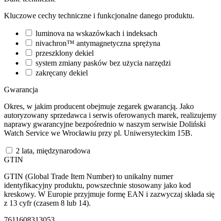
Kluczowe cechy techniczne i funkcjonalne danego produktu.
luminova na wskazówkach i indeksach
nivachron™ antymagnetyczna sprężyna
przeszklony dekiel
system zmiany pasków bez użycia narzędzi
zakręcany dekiel
Gwarancja
Okres, w jakim producent obejmuje zegarek gwarancją. Jako
autoryzowany sprzedawca i serwis oferowanych marek, realizujemy
naprawy gwarancyjne bezpośrednio w naszym serwisie Doliński
Watch Service we Wrocławiu przy pl. Uniwersyteckim 15B.
2 lata, międzynarodowa
GTIN
GTIN (Global Trade Item Number) to unikalny numer
identyfikacyjny produktu, powszechnie stosowany jako kod
kreskowy. W Europie przyjmuje formę EAN i zazwyczaj składa się
z 13 cyfr (czasem 8 lub 14).
7611608313053