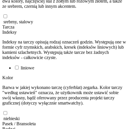
dwa kolory, najczęściej stal z żółtym lub różowym złotem, a także
ze srebrem, czernią lub innym akcentem.
srebrny, stalowy
Tarcza
Indeksy
Indeksy na tarczy opisują rodzaj oznaczeń godzin. Występują one w
formie cyfr rzymskich, arabskich, kresek (indeksów liniowych) lub
kamieni szlachetnych. Występują także tarcze bez żadnych
indeksów - całkowicie czyste.
liniowe
Kolor
Barwa w jakiej wykonano tarczę (cyferblat) zegarka. Kolor tarczy
"według ustawień" oznacza, że użytkownik może ustawić sobie
swój własny, bądź oferowany przez producenta projekt tarczy
graficznej (dotyczy wyłącznie smartwatchy).
niebieski
Pasek / Bransoleta
Rodzaj