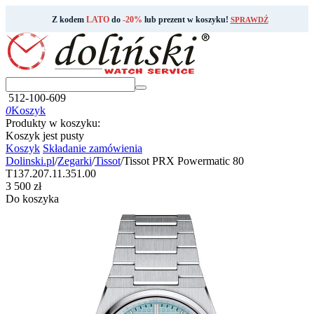
Z kodem
LATO
do
-20%
lub prezent w koszyku!
SPRAWDŹ
512-100-609
0
Koszyk
Produkty w koszyku:
Koszyk jest pusty
Koszyk
Składanie zamówienia
Dolinski.pl
/
Zegarki
/
Tissot
/
Tissot PRX Powermatic 80
T137.207.11.351.00
‍3 500‍
zł
Do koszyka