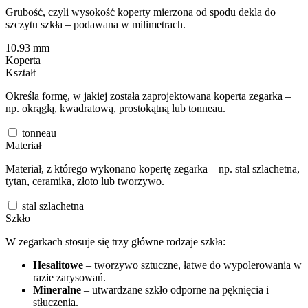
Grubość, czyli wysokość koperty mierzona od spodu dekla do
szczytu szkła – podawana w milimetrach.
10.93
mm
Koperta
Kształt
Określa formę, w jakiej została zaprojektowana koperta zegarka –
np. okrągłą, kwadratową, prostokątną lub tonneau.
tonneau
Materiał
Materiał, z którego wykonano kopertę zegarka – np. stal szlachetna,
tytan, ceramika, złoto lub tworzywo.
stal szlachetna
Szkło
W zegarkach stosuje się trzy główne rodzaje szkła:
Hesalitowe
– tworzywo sztuczne, łatwe do wypolerowania w
razie zarysowań.
Mineralne
– utwardzane szkło odporne na pęknięcia i
stłuczenia.