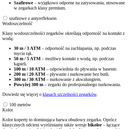
Szafirowe
– wyjątkowo odporne na zarysowania, stosowane
w zegarkach klasy premium.
szafirowe z antyrefleksem
Wodoszczelność
Klasy wodoszczelności zegarków określają odporność na kontakt z
wodą:
30 m / 3 ATM
– odporność na zachlapania, np. podczas
mycia rąk.
50 m / 5 ATM
– możliwy kontakt z wodą, np. podczas
kąpieli.
100 m / 10 ATM
– odpowiednia do pływania w basenie.
200 m / 20 ATM
– pływanie i nurkowanie bez butli.
300 m / 30 ATM
– nurkowanie z akwalungiem.
Powyżej 300 m
– zegarki do profesjonalnego nurkowania.
Dowiedz się więcej o
klasach szczelności zegarków
.
100
metrów
Kolor
Kolor koperty to dominująca barwa obudowy zegarka. Oprócz
klasycznych odcieni wyróżniamy także wersje
bikolor
– łączące