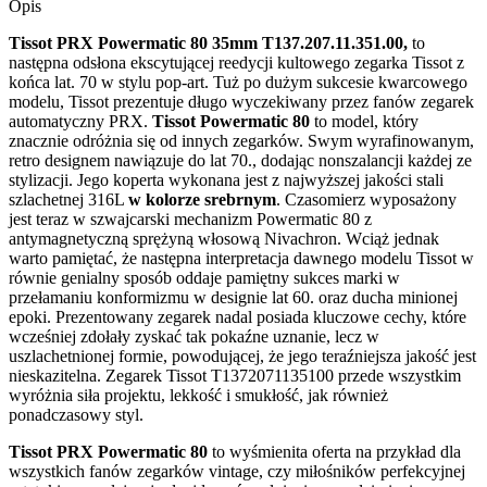
Opis
Tissot PRX Powermatic 80 35mm T137.207.11.351.00,
to
następna odsłona ekscytującej reedycji kultowego zegarka Tissot z
końca lat. 70 w stylu pop-art. Tuż po dużym sukcesie kwarcowego
modelu, Tissot prezentuje długo wyczekiwany przez fanów zegarek
automatyczny PRX.
Tissot Powermatic 80
to model, który
znacznie odróżnia się od innych zegarków. Swym wyrafinowanym,
retro designem nawiązuje do lat 70., dodając nonszalancji każdej ze
stylizacji. Jego koperta wykonana jest z najwyższej jakości stali
szlachetnej 316L
w kolorze srebrnym
. Czasomierz wyposażony
jest teraz w szwajcarski mechanizm Powermatic 80 z
antymagnetyczną sprężyną włosową Nivachron. Wciąż jednak
warto pamiętać, że następna interpretacja dawnego modelu Tissot w
równie genialny sposób oddaje pamiętny sukces marki w
przełamaniu konformizmu w designie lat 60. oraz ducha minionej
epoki. Prezentowany zegarek nadal posiada kluczowe cechy, które
wcześniej zdołały zyskać tak pokaźne uznanie, lecz w
uszlachetnionej formie, powodującej, że jego teraźniejsza jakość jest
nieskazitelna. Zegarek Tissot T1372071135100 przede wszystkim
wyróżnia siła projektu, lekkość i smukłość, jak również
ponadczasowy styl.
Tissot PRX
Powermatic 80
to wyśmienita oferta na przykład dla
wszystkich fanów zegarków vintage, czy miłośników perfekcyjnej