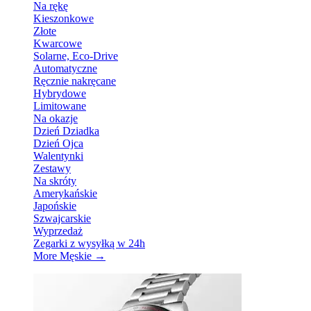
Na rękę
Kieszonkowe
Złote
Kwarcowe
Solarne, Eco-Drive
Automatyczne
Ręcznie nakręcane
Hybrydowe
Limitowane
Na okazje
Dzień Dziadka
Dzień Ojca
Walentynki
Zestawy
Na skróty
Amerykańskie
Japońskie
Szwajcarskie
Wyprzedaż
Zegarki z wysyłką w 24h
More Męskie
→