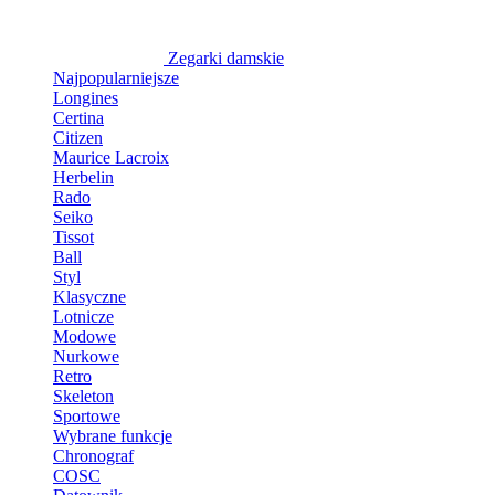
Zegarki damskie
Najpopularniejsze
Longines
Certina
Citizen
Maurice Lacroix
Herbelin
Rado
Seiko
Tissot
Ball
Styl
Klasyczne
Lotnicze
Modowe
Nurkowe
Retro
Skeleton
Sportowe
Wybrane funkcje
Chronograf
COSC