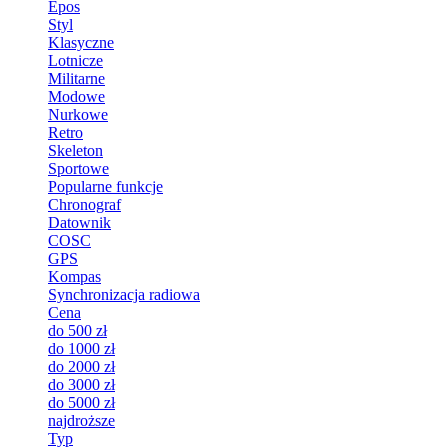
Epos
Styl
Klasyczne
Lotnicze
Militarne
Modowe
Nurkowe
Retro
Skeleton
Sportowe
Popularne funkcje
Chronograf
Datownik
COSC
GPS
Kompas
Synchronizacja radiowa
Cena
do 500 zł
do 1000 zł
do 2000 zł
do 3000 zł
do 5000 zł
najdroższe
Typ