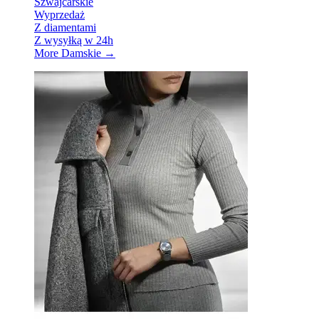
Szwajcarskie
Wyprzedaż
Z diamentami
Z wysyłką w 24h
More Damskie
→