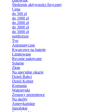
Datownik
Śledzenie aktywności fizycznej
Cena
do 500 zł
do 1000 zł
do 2000 zł
do 3000 zł
do 5000 zł
najdroższe
Typ
Automatyczne
Kwarcowe na baterię
Limitowane
Ręcznie nakręcane
Solarne
Złote
Na specjalne okazje
Dzień Babci
Dzień Kobiet
Komunia
Walentynki
Zestawy prezentowe
Na skróty
Amerykańskie
Japońskie