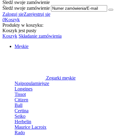
Śledź swoje zamówienie
Śledź swoje zamówienie
Zaloguj się
Zarejestruj się
0
Koszyk
Produkty w koszyku:
Koszyk jest pusty
Koszyk
Składanie zamówienia
Męskie
Zegarki męskie
Najpopularniejsze
Longines
Tissot
Citizen
Ball
Certina
Seiko
Herbelin
Maurice Lacroix
Rado