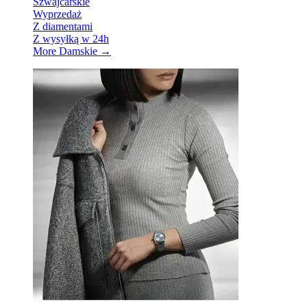
Szwajcarskie
Wyprzedaż
Z diamentami
Z wysyłką w 24h
More Damskie
→