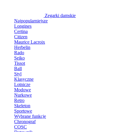
Zegarki damskie
Najpopularniejsze
Longines
Certina
Citizen
Maurice Lacroix
Herbelin
Rado
Seiko
Tissot
Ball
Styl
Klasyczne
Lotnicze
Modowe
Nurkowe
Retro
Skeleton
Sportowe
Wybrane funkcje
Chronograf
COSC