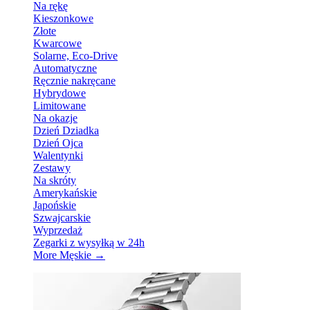
Na rękę
Kieszonkowe
Złote
Kwarcowe
Solarne, Eco-Drive
Automatyczne
Ręcznie nakręcane
Hybrydowe
Limitowane
Na okazje
Dzień Dziadka
Dzień Ojca
Walentynki
Zestawy
Na skróty
Amerykańskie
Japońskie
Szwajcarskie
Wyprzedaż
Zegarki z wysyłką w 24h
More Męskie
→