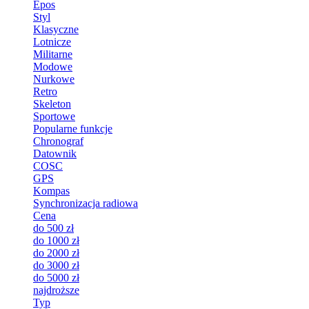
Epos
Styl
Klasyczne
Lotnicze
Militarne
Modowe
Nurkowe
Retro
Skeleton
Sportowe
Popularne funkcje
Chronograf
Datownik
COSC
GPS
Kompas
Synchronizacja radiowa
Cena
do 500 zł
do 1000 zł
do 2000 zł
do 3000 zł
do 5000 zł
najdroższe
Typ