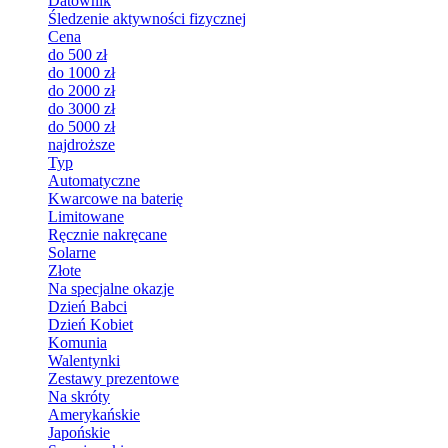
Datownik
Śledzenie aktywności fizycznej
Cena
do 500 zł
do 1000 zł
do 2000 zł
do 3000 zł
do 5000 zł
najdroższe
Typ
Automatyczne
Kwarcowe na baterię
Limitowane
Ręcznie nakręcane
Solarne
Złote
Na specjalne okazje
Dzień Babci
Dzień Kobiet
Komunia
Walentynki
Zestawy prezentowe
Na skróty
Amerykańskie
Japońskie