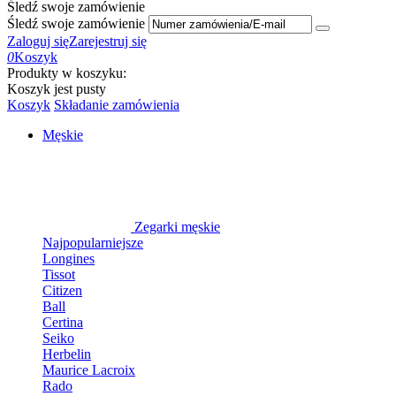
Śledź swoje zamówienie
Śledź swoje zamówienie
Zaloguj się
Zarejestruj się
0
Koszyk
Produkty w koszyku:
Koszyk jest pusty
Koszyk
Składanie zamówienia
Męskie
Zegarki męskie
Najpopularniejsze
Longines
Tissot
Citizen
Ball
Certina
Seiko
Herbelin
Maurice Lacroix
Rado