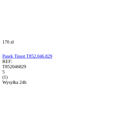
‍170‍
zł
Pasek Tissot T852.046.829
REF:
T852046829
5
(1)
Wysyłka 24h