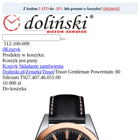
Z kodem
LATO
do
-20%
lub prezent w koszyku!
SPRAWDŹ
512-100-609
0
Koszyk
Produkty w koszyku:
Koszyk jest pusty
Koszyk
Składanie zamówienia
Dolinski.pl
/
Zegarki
/
Tissot
/
Tissot Gentleman Powermatic 80
Silicium T927.407.46.051.00
‍10 000‍
zł
Do koszyka