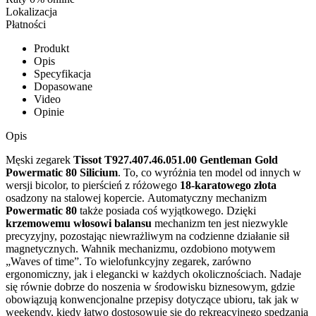
Lokalizacja
Płatności
Produkt
Opis
Specyfikacja
Dopasowane
Video
Opinie
Opis
Męski zegarek
Tissot T927.407.46.051.00 Gentleman Gold
Powermatic 80 Silicium
. To, co wyróżnia ten model od innych w
wersji bicolor, to pierścień z różowego
18-karatowego złota
osadzony na stalowej kopercie. Automatyczny mechanizm
Powermatic 80
także posiada coś wyjątkowego. Dzięki
krzemowemu włosowi balansu
mechanizm ten jest niezwykle
precyzyjny, pozostając niewrażliwym na codzienne działanie sił
magnetycznych. Wahnik mechanizmu, ozdobiono motywem
„Waves of time”. To wielofunkcyjny zegarek, zarówno
ergonomiczny, jak i elegancki w każdych okolicznościach. Nadaje
się równie dobrze do noszenia w środowisku biznesowym, gdzie
obowiązują konwencjonalne przepisy dotyczące ubioru, tak jak w
weekendy, kiedy łatwo dostosowuje się do rekreacyjnego spędzania