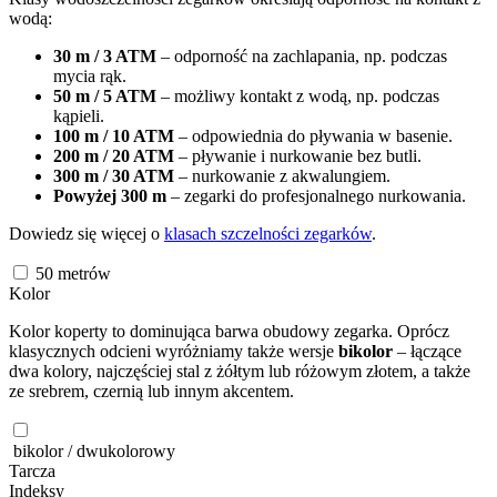
wodą:
30 m / 3 ATM
– odporność na zachlapania, np. podczas
mycia rąk.
50 m / 5 ATM
– możliwy kontakt z wodą, np. podczas
kąpieli.
100 m / 10 ATM
– odpowiednia do pływania w basenie.
200 m / 20 ATM
– pływanie i nurkowanie bez butli.
300 m / 30 ATM
– nurkowanie z akwalungiem.
Powyżej 300 m
– zegarki do profesjonalnego nurkowania.
Dowiedz się więcej o
klasach szczelności zegarków
.
50
metrów
Kolor
Kolor koperty to dominująca barwa obudowy zegarka. Oprócz
klasycznych odcieni wyróżniamy także wersje
bikolor
– łączące
dwa kolory, najczęściej stal z żółtym lub różowym złotem, a także
ze srebrem, czernią lub innym akcentem.
bikolor / dwukolorowy
Tarcza
Indeksy