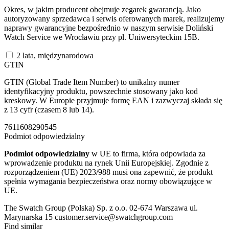
Okres, w jakim producent obejmuje zegarek gwarancją. Jako
autoryzowany sprzedawca i serwis oferowanych marek, realizujemy
naprawy gwarancyjne bezpośrednio w naszym serwisie Doliński
Watch Service we Wrocławiu przy pl. Uniwersyteckim 15B.
2 lata, międzynarodowa
GTIN
GTIN (Global Trade Item Number) to unikalny numer
identyfikacyjny produktu, powszechnie stosowany jako kod
kreskowy. W Europie przyjmuje formę EAN i zazwyczaj składa się
z 13 cyfr (czasem 8 lub 14).
7611608290545
Podmiot odpowiedzialny
Podmiot odpowiedzialny
w UE to firma, która odpowiada za
wprowadzenie produktu na rynek Unii Europejskiej. Zgodnie z
rozporządzeniem (UE) 2023/988 musi ona zapewnić, że produkt
spełnia wymagania bezpieczeństwa oraz normy obowiązujące w
UE.
The Swatch Group (Polska) Sp. z o.o. 02-674 Warszawa ul.
Marynarska 15 customer.service@swatchgroup.com
Find similar