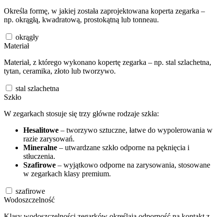
Określa formę, w jakiej została zaprojektowana koperta zegarka –
np. okrągłą, kwadratową, prostokątną lub tonneau.
okrągły
Materiał
Materiał, z którego wykonano kopertę zegarka – np. stal szlachetna,
tytan, ceramika, złoto lub tworzywo.
stal szlachetna
Szkło
W zegarkach stosuje się trzy główne rodzaje szkła:
Hesalitowe
– tworzywo sztuczne, łatwe do wypolerowania w
razie zarysowań.
Mineralne
– utwardzane szkło odporne na pęknięcia i
stłuczenia.
Szafirowe
– wyjątkowo odporne na zarysowania, stosowane
w zegarkach klasy premium.
szafirowe
Wodoszczelność
Klasy wodoszczelności zegarków określają odporność na kontakt z