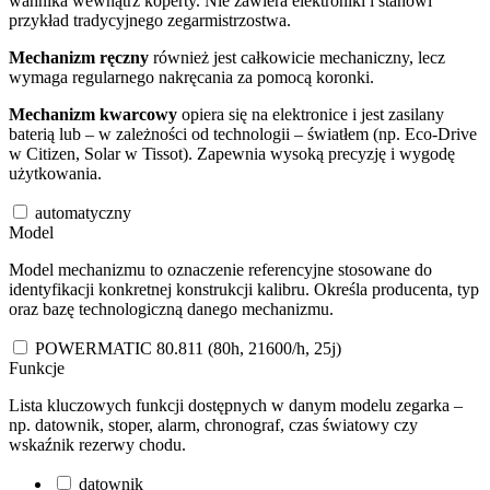
wahnika wewnątrz koperty. Nie zawiera elektroniki i stanowi
przykład tradycyjnego zegarmistrzostwa.
Mechanizm ręczny
również jest całkowicie mechaniczny, lecz
wymaga regularnego nakręcania za pomocą koronki.
Mechanizm kwarcowy
opiera się na elektronice i jest zasilany
baterią lub – w zależności od technologii – światłem (np. Eco-Drive
w Citizen, Solar w Tissot). Zapewnia wysoką precyzję i wygodę
użytkowania.
automatyczny
Model
Model mechanizmu to oznaczenie referencyjne stosowane do
identyfikacji konkretnej konstrukcji kalibru. Określa producenta, typ
oraz bazę technologiczną danego mechanizmu.
POWERMATIC 80.811 (80h, 21600/h, 25j)
Funkcje
Lista kluczowych funkcji dostępnych w danym modelu zegarka –
np. datownik, stoper, alarm, chronograf, czas światowy czy
wskaźnik rezerwy chodu.
datownik