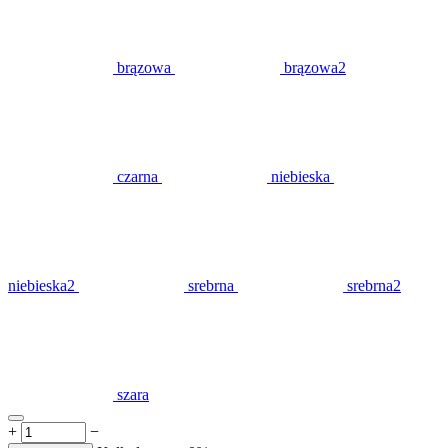
brązowa
brązowa2
czarna
niebieska
niebieska2
srebrna
srebrna2
szara
+
−