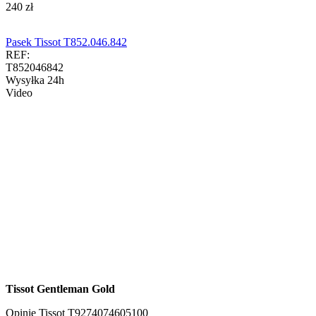
‍240‍
zł
Pasek Tissot T852.046.842
REF:
T852046842
Wysyłka 24h
Video
Tissot Gentleman Gold
Opinie
Tissot T9274074605100