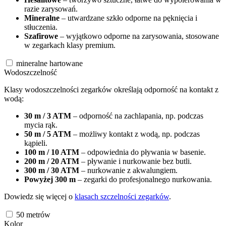
razie zarysowań.
Mineralne
– utwardzane szkło odporne na pęknięcia i
stłuczenia.
Szafirowe
– wyjątkowo odporne na zarysowania, stosowane
w zegarkach klasy premium.
mineralne hartowane
Wodoszczelność
Klasy wodoszczelności zegarków określają odporność na kontakt z
wodą:
30 m / 3 ATM
– odporność na zachlapania, np. podczas
mycia rąk.
50 m / 5 ATM
– możliwy kontakt z wodą, np. podczas
kąpieli.
100 m / 10 ATM
– odpowiednia do pływania w basenie.
200 m / 20 ATM
– pływanie i nurkowanie bez butli.
300 m / 30 ATM
– nurkowanie z akwalungiem.
Powyżej 300 m
– zegarki do profesjonalnego nurkowania.
Dowiedz się więcej o
klasach szczelności zegarków
.
50
metrów
Kolor