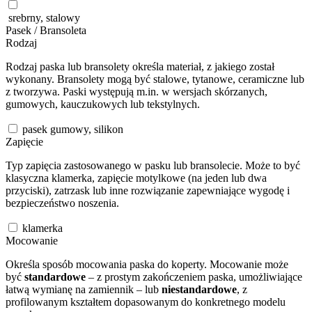
srebrny, stalowy
Pasek / Bransoleta
Rodzaj
Rodzaj paska lub bransolety określa materiał, z jakiego został
wykonany. Bransolety mogą być stalowe, tytanowe, ceramiczne lub
z tworzywa. Paski występują m.in. w wersjach skórzanych,
gumowych, kauczukowych lub tekstylnych.
pasek gumowy, silikon
Zapięcie
Typ zapięcia zastosowanego w pasku lub bransolecie. Może to być
klasyczna klamerka, zapięcie motylkowe (na jeden lub dwa
przyciski), zatrzask lub inne rozwiązanie zapewniające wygodę i
bezpieczeństwo noszenia.
klamerka
Mocowanie
Określa sposób mocowania paska do koperty. Mocowanie może
być
standardowe
– z prostym zakończeniem paska, umożliwiające
łatwą wymianę na zamiennik – lub
niestandardowe
, z
profilowanym kształtem dopasowanym do konkretnego modelu