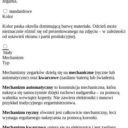
zegarka.
standardowe
Kolor
Kolor paska określa dominującą barwę materiału. Odcień może
nieznacznie różnić się od prezentowanego na zdjęciu – w zależności
od ustawień ekranu i partii produkcyjnej.
biały
Mechanizm
Typ
Mechanizmy zegarków dzielą się na
mechaniczne
(ręczne lub
automatyczne) oraz
kwarcowe
(zasilane baterią lub światłem).
Mechanizm automatyczny
to konstrukcja mechaniczna, która
nakręca się samoczynnie dzięki ruchowi nadgarstka – za pomocą
wahnika wewnątrz koperty. Nie zawiera elektroniki i stanowi
przykład tradycyjnego zegarmistrzostwa.
Mechanizm ręczny
również jest całkowicie mechaniczny, lecz
wymaga regularnego nakręcania za pomocą koronki.
Mechanizm kwarcowy
opiera się na elektronice i jest zasilany