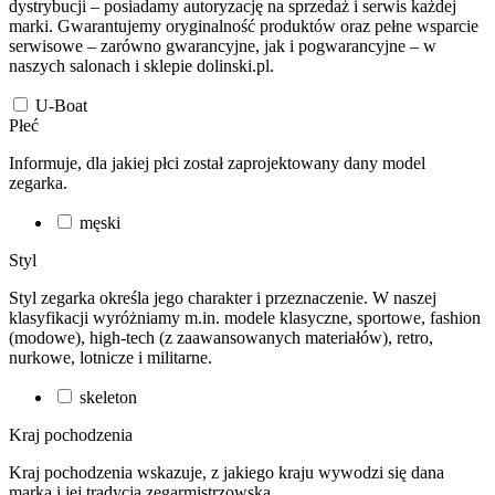
dystrybucji – posiadamy autoryzację na sprzedaż i serwis każdej
marki. Gwarantujemy oryginalność produktów oraz pełne wsparcie
serwisowe – zarówno gwarancyjne, jak i pogwarancyjne – w
naszych salonach i sklepie dolinski.pl.
U-Boat
Płeć
Informuje, dla jakiej płci został zaprojektowany dany model
zegarka.
męski
Styl
Styl zegarka określa jego charakter i przeznaczenie. W naszej
klasyfikacji wyróżniamy m.in. modele klasyczne, sportowe, fashion
(modowe), high-tech (z zaawansowanych materiałów), retro,
nurkowe, lotnicze i militarne.
skeleton
Kraj pochodzenia
Kraj pochodzenia wskazuje, z jakiego kraju wywodzi się dana
marka i jej tradycja zegarmistrzowska.