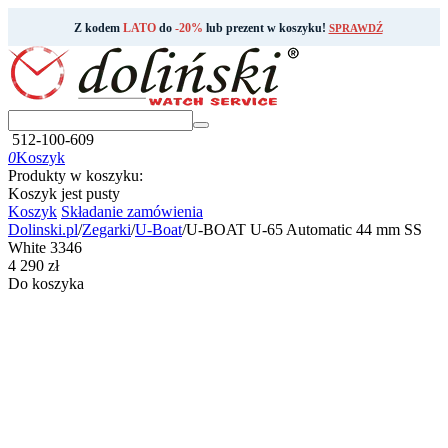
Z kodem
LATO
do
-20%
lub prezent w koszyku!
SPRAWDŹ
512-100-609
0
Koszyk
Produkty w koszyku:
Koszyk jest pusty
Koszyk
Składanie zamówienia
Dolinski.pl
/
Zegarki
/
U-Boat
/
U-BOAT U-65 Automatic 44 mm SS
White 3346
‍4 290‍
zł
Do koszyka