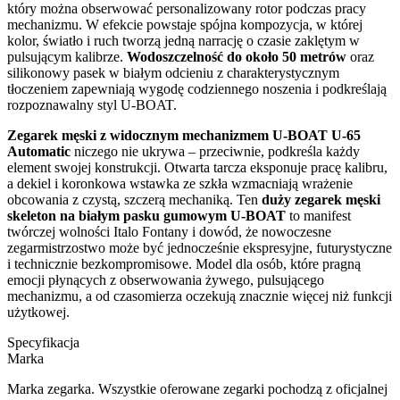
który można obserwować personalizowany rotor podczas pracy
mechanizmu. W efekcie powstaje spójna kompozycja, w której
kolor, światło i ruch tworzą jedną narrację o czasie zaklętym w
pulsującym kalibrze.
Wodoszczelność do około 50 metrów
oraz
silikonowy pasek w białym odcieniu z charakterystycznym
tłoczeniem zapewniają wygodę codziennego noszenia i podkreślają
rozpoznawalny styl U-BOAT.
Zegarek męski z widocznym mechanizmem U-BOAT U-65
Automatic
niczego nie ukrywa – przeciwnie, podkreśla każdy
element swojej konstrukcji. Otwarta tarcza eksponuje pracę kalibru,
a dekiel i koronkowa wstawka ze szkła wzmacniają wrażenie
obcowania z czystą, szczerą mechaniką. Ten
duży zegarek męski
skeleton na białym pasku gumowym U-BOAT
to manifest
twórczej wolności Italo Fontany i dowód, że nowoczesne
zegarmistrzostwo może być jednocześnie ekspresyjne, futurystyczne
i technicznie bezkompromisowe. Model dla osób, które pragną
emocji płynących z obserwowania żywego, pulsującego
mechanizmu, a od czasomierza oczekują znacznie więcej niż funkcji
użytkowej.
Specyfikacja
Marka
Marka zegarka. Wszystkie oferowane zegarki pochodzą z oficjalnej