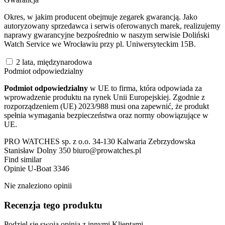
Okres, w jakim producent obejmuje zegarek gwarancją. Jako
autoryzowany sprzedawca i serwis oferowanych marek, realizujemy
naprawy gwarancyjne bezpośrednio w naszym serwisie Doliński
Watch Service we Wrocławiu przy pl. Uniwersyteckim 15B.
2 lata, międzynarodowa
Podmiot odpowiedzialny
Podmiot odpowiedzialny
w UE to firma, która odpowiada za
wprowadzenie produktu na rynek Unii Europejskiej. Zgodnie z
rozporządzeniem (UE) 2023/988 musi ona zapewnić, że produkt
spełnia wymagania bezpieczeństwa oraz normy obowiązujące w
UE.
PRO WATCHES sp. z o.o. 34-130 Kalwaria Zebrzydowska
Stanisław Dolny 350 biuro@prowatches.pl
Find similar
Opinie
U-Boat 3346
Nie znaleziono opinii
Recenzja tego produktu
Podziel się swoją opinią z innymi Klientami