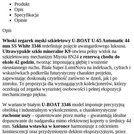
Produkt
Opis
Specyfikacja
Opinie
Opis
Włoski zegarek męski szkieletowy U-BOAT U-65 Automatic 44
mm SS White 3346
redefiniuje pojęcie awangardowego luksusu.
Ultrawypukłe szkło mineralne K9
otwiera pełny widok na
szkieletowany mechanizm Miyota 8N24
z rezerwą chodu do
około 42 godzin
, tworząc imponującą głębię i wrażenie
nieustannego ruchu. Biała Super-LumiNova na indeksach, cyfrach i
wskazówkach podkreśla futurystyczny charakter projektu,
zapewniając doskonałą czytelność zarówno w dzień, jak i po
zmroku. To propozycja dla wymagających kolekcjonerów, którzy
oczekują od zegarka wyrazistej osobowości i pełnej ekspozycji
mechanicznego piękna.
W wariancie białym
U-BOAT 3346
model imponuje precyzyjną
obróbką i industrialnym wykończeniem, a charakterystyczne
ruchome uszy
– opatentowane przez markę – gwarantują idealne
dopasowanie do nadgarstka mimo efektownej koperty o średnicy 44
mm.
Szklana wstawka w koronce
harmonizuje z odcieniem
luminescencji oraz przydymionym deklem ekspozycyjnym, przez