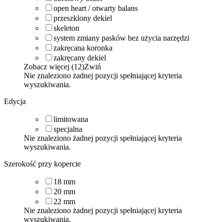
open heart / otwarty balans
przeszklony dekiel
skeleton
system zmiany pasków bez użycia narzędzi
zakręcana koronka
zakręcany dekiel
Zobacz więcej (12)
Zwiń
Nie znaleziono żadnej pozycji spełniającej kryteria
wyszukiwania.
Edycja
limitowana
specjalna
Nie znaleziono żadnej pozycji spełniającej kryteria
wyszukiwania.
Szerokość przy kopercie
18
mm
20
mm
22
mm
Nie znaleziono żadnej pozycji spełniającej kryteria
wyszukiwania.