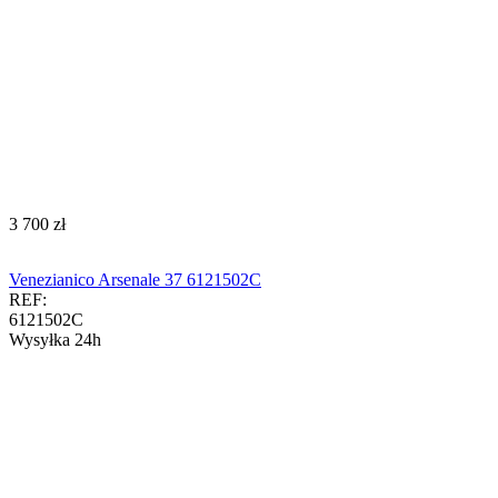
‍3 700‍
zł
Venezianico Arsenale 37 6121502C
REF:
6121502C
Wysyłka 24h