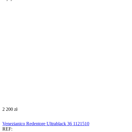
‍2 200‍
zł
Venezianico Redentore Ultrablack 36 1121510
REF: