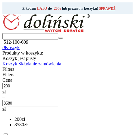
Z kodem
LATO
do
-20%
lub prezent w koszyku!
SPRAWDŹ
512-100-609
0
Koszyk
Produkty w koszyku:
Koszyk jest pusty
Koszyk
Składanie zamówienia
Filters
Filters
Cena
zł
–
zł
200
zł
8580
zł