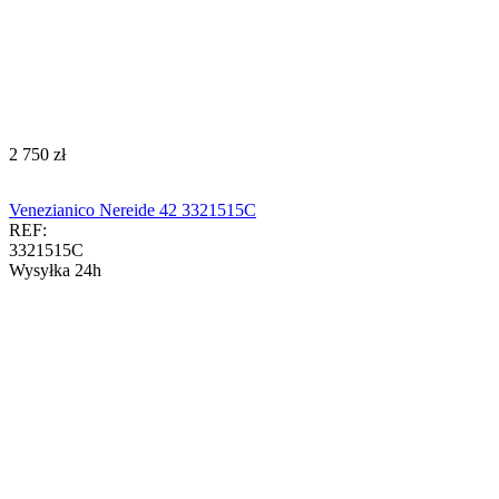
‍2 750‍
zł
Venezianico Nereide 42 3321515C
REF:
3321515C
Wysyłka 24h