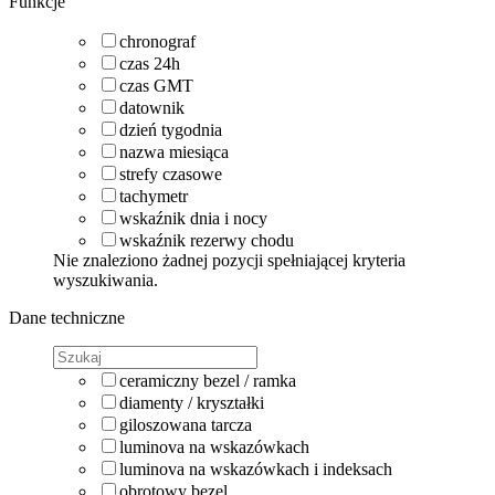
Funkcje
chronograf
czas 24h
czas GMT
datownik
dzień tygodnia
nazwa miesiąca
strefy czasowe
tachymetr
wskaźnik dnia i nocy
wskaźnik rezerwy chodu
Nie znaleziono żadnej pozycji spełniającej kryteria
wyszukiwania.
Dane techniczne
ceramiczny bezel / ramka
diamenty / kryształki
giloszowana tarcza
luminova na wskazówkach
luminova na wskazówkach i indeksach
obrotowy bezel