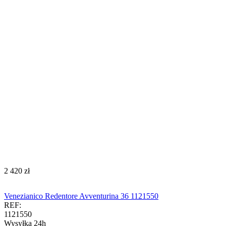
‍2 420‍
zł
Venezianico Redentore Avventurina 36 1121550
REF:
1121550
Wysyłka 24h