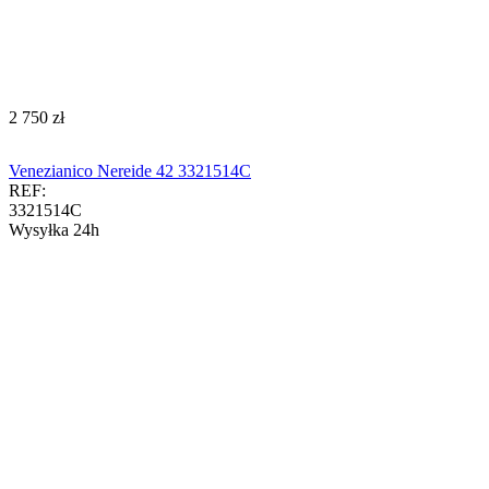
‍2 750‍
zł
Venezianico Nereide 42 3321514C
REF:
3321514C
Wysyłka 24h