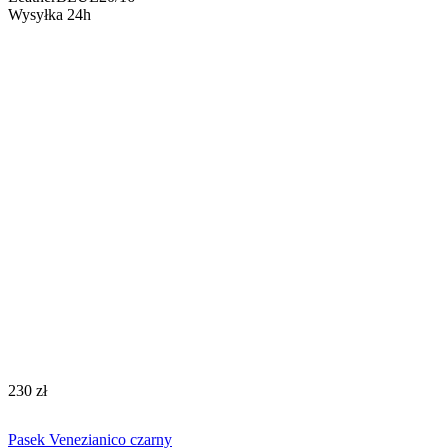
Wysyłka 24h
‍230‍
zł
Pasek Venezianico czarny