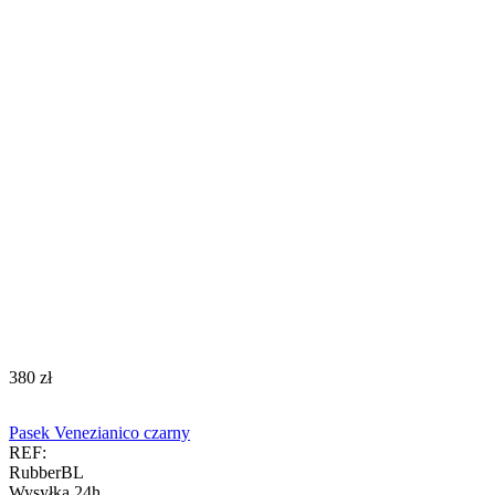
‍380‍
zł
Pasek Venezianico czarny
REF:
RubberBL
Wysyłka 24h