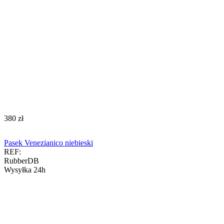
‍380‍
zł
Pasek Venezianico niebieski
REF:
RubberDB
Wysyłka 24h