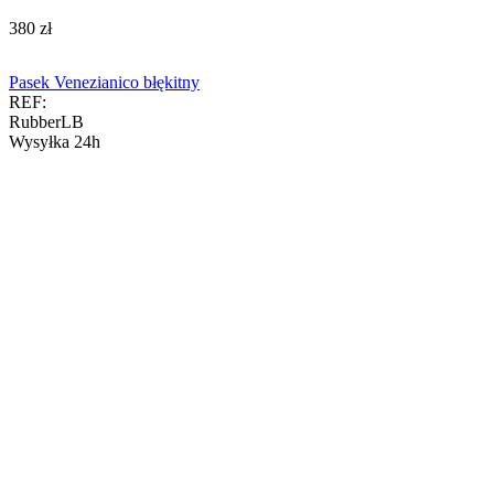
‍380‍
zł
Pasek Venezianico błękitny
REF:
RubberLB
Wysyłka 24h