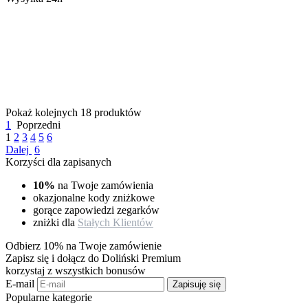
Pokaż kolejnych 18 produktów
1
Poprzedni
1
2
3
4
5
6
Dalej
6
Korzyści dla zapisanych
10%
na Twoje zamówienia
okazjonalne kody zniżkowe
gorące zapowiedzi zegarków
zniżki dla
Stałych Klientów
Odbierz 10% na Twoje zamówienie
Zapisz się i dołącz do Doliński Premium
korzystaj z wszystkich bonusów
E-mail
Zapisuję się
Popularne kategorie