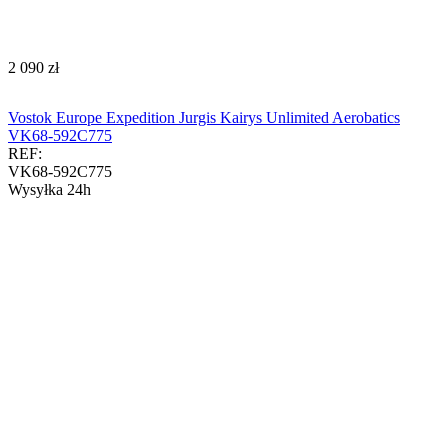
‍2 090‍
zł
Vostok Europe Expedition Jurgis Kairys Unlimited Aerobatics
VK68-592C775
REF:
VK68-592C775
Wysyłka 24h