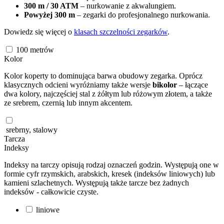
300 m / 30 ATM
– nurkowanie z akwalungiem.
Powyżej 300 m
– zegarki do profesjonalnego nurkowania.
Dowiedz się więcej o
klasach szczelności zegarków
.
100
metrów
Kolor
Kolor koperty to dominująca barwa obudowy zegarka. Oprócz
klasycznych odcieni wyróżniamy także wersje
bikolor
– łączące
dwa kolory, najczęściej stal z żółtym lub różowym złotem, a także
ze srebrem, czernią lub innym akcentem.
srebrny, stalowy
Tarcza
Indeksy
Indeksy na tarczy opisują rodzaj oznaczeń godzin. Występują one w
formie cyfr rzymskich, arabskich, kresek (indeksów liniowych) lub
kamieni szlachetnych. Występują także tarcze bez żadnych
indeksów - całkowicie czyste.
liniowe