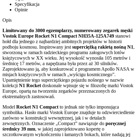
Specyfikacja
Opinie
Opis
Limitowany do 3000 egzemplarzy, numerowany zegarek męski
Vostok Europe Rocket N1 Compact NH35A-125A749
stanowi
hołd dla jednego z najbardziej ambitnych projektów w historii
podboju kosmosu. Inspirowany jest
superciężką rakietą nośną N1
,
stworzoną w ramach radzieckiego programu załogowych lotów
księżycowych w XX wieku. Jej wysokość wynosiła 105 metrów i
średnicę 17 metrów, a napędzana była przez aż 30 silników.
Zaprojektowano ją, aby konkurować z programem Apollo NASA w
misjach księżycowych w ramach „wyścigu kosmicznego”.
Upamiętnienie tego superciężkiego pojazdu nośnego w nazwie
kolekcji
N1 Rocket
doskonale wpisuje się w filozofię marki Vostok
Europe, opartą na tworzeniu zegarków przeznaczonych do
ekstremalnych zastosowań.
Model
Rocket N1 Compact
to jednak nie tylko imponująca
symbolika. Hasło marki Vostok Europe znajduje tu odzwierciedlenie
zarówno w konstrukcji wewnętrznej, jak i w detalach
zewnętrznych. Oznaczenie „Compact” nawiązuje do
poręcznej
średnicy 39 mm
, w jakiej zaprojektowano kopertę o
szczotkowanym wykończeniu i łamanych bokach, które nadają jej