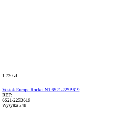
‍1 720‍
zł
Vostok Europe Rocket N1 6S21-225B619
REF:
6S21-225B619
Wysyłka 24h