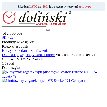
Z kodem
LATO
do
-20%
lub prezent w koszyku!
SPRAWDŹ
512-100-609
0
Koszyk
Produkty w koszyku:
Koszyk jest pusty
Koszyk
Składanie zamówienia
Dolinski.pl
/
Zegarki
/
Vostok Europe
/
Vostok Europe Rocket N1
Compact NH35A-125A749
‍1 580‍
zł
Do koszyka