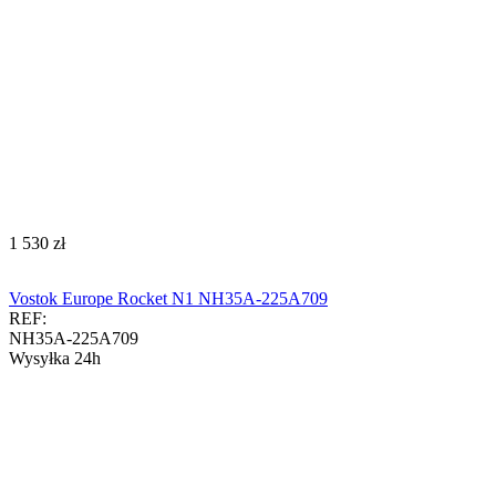
‍1 530‍
zł
Vostok Europe Rocket N1 NH35A-225A709
REF:
NH35A-225A709
Wysyłka 24h