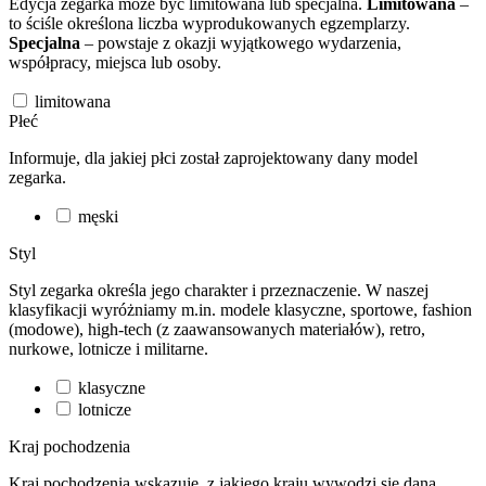
Edycja zegarka może być limitowana lub specjalna.
Limitowana
–
to ściśle określona liczba wyprodukowanych egzemplarzy.
Specjalna
– powstaje z okazji wyjątkowego wydarzenia,
współpracy, miejsca lub osoby.
limitowana
Płeć
Informuje, dla jakiej płci został zaprojektowany dany model
zegarka.
męski
Styl
Styl zegarka określa jego charakter i przeznaczenie. W naszej
klasyfikacji wyróżniamy m.in. modele klasyczne, sportowe, fashion
(modowe), high-tech (z zaawansowanych materiałów), retro,
nurkowe, lotnicze i militarne.
klasyczne
lotnicze
Kraj pochodzenia
Kraj pochodzenia wskazuje, z jakiego kraju wywodzi się dana