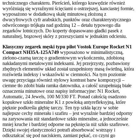
technicznego charakteru. Pierścień, którego krawędzie również
wyróżniają się wyraźnymi ścięciami o ostrzejszej, kanciastej formie,
wyposażono w dodatkową skalę minutową złożoną z
dwucyfrowych cyfr arabskich, punktów oraz charakterystycznego
odwróconego trójkąta nad godziną 12 – detalu typowego dla
zegarków lotniczych. Do koperty dopasowano gładki pasek z
naturalnej, brązowej skóry z przeszyciami w jednakim odcieniu.
Klasyczny zegarek męski typu pilot Vostok Europe Rocket N1
Compact NH35A-125A749
wyposażono w minimalistyczną,
zielono-czarną tarczę o gradientowym wykończeniu, zdobioną
nakładanymi metalowymi indeksami. Jej przejrzysty, pozbawiony
zbędnych elementów układ został uzupełniony masą świetlną, która
rozświetla indeksy i wskazówki w ciemności. Na tym poziomie
uwagę przyciąga również stylowy kontrast barw kompozycji –
ciemne tło zdobi biała ramka datownika, a całość uzupełniają białe
oznaczenia minutowe oraz napisy informacyjne: N1 Rocket,
Automatic, 24 Jewels, 100 M/330 FT. Ponad całością osadzono
kopułowe szkło mineralne K1 z powłoką antyrefleksyjną, które
pięknie podkreśla głębię tarczy. Ten typ szkła łączy w sobie
najlepsze cechy minerału i szafiru – jest wyraźnie bardziej odporny
na zarysowania niż standardowe szkło mineralne, a jednocześnie
mniej kruche i bardziej odporne na pęknięcia niż szkło szafirowe.
Dzięki swojej elastyczności potrafi absorbować wstrząsy i
odkształcać się pod naciskiem, zamiast pękać, co czyni go