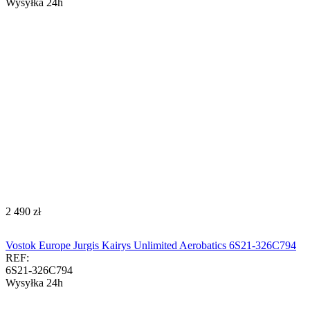
Wysyłka 24h
‍2 490‍
zł
Vostok Europe Jurgis Kairys Unlimited Aerobatics 6S21-326C794
REF:
6S21-326C794
Wysyłka 24h