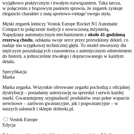
wyjątkowo praktycznym i trwałym rozwiązaniem. Taka tarcza,
w połączeniu z brązowym paskiem sprawia, że zegarek zyskuje
elegancki charakter z nutą sportowo-vintage’owego stylu.
Męski zegarek lotniczy Vostok Europe Rocket N1 Automatic
Compact to połączenie tradycji z nowoczesną inżynierią.
Napędzany automatycznym mechanizmem z
około 41-godzinną
rezerwą chodu
, odsłania swoje serce przez przeszklony dekiel, co
nadaje mu wyjątkowej technicznej głębi. To model stworzony dla
mężczyzn poszukujących czasomierza z autentycznym odniesieniem
do historii, a jednocześnie trwałego i dopracowanego w każdym
detalu.
Specyfikacja
Marka
Marka zegarka. Wszystkie oferowane zegarki pochodzą z oficjalnej
dystrybucji – posiadamy autoryzację na sprzedaż i serwis każdej
marki. Gwarantujemy oryginalność produktów oraz pełne wsparcie
serwisowe – zarówno gwarancyjne, jak i pogwarancyjne – w
naszych salonach i sklepie dolinski.pl.
Vostok Europe
Edycja