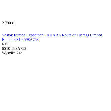
‍2 790‍
zł
Vostok Europe Expedition SAHARA Route of Tuaregs Limited
Edition 6S10-598A753
REF:
6S10-598A753
Wysyłka 24h