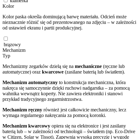
klamerka
Kolor
Kolor paska określa dominującą barwę materiału. Odcień może
nieznacznie różnić się od prezentowanego na zdjęciu – w zależności
od ustawień ekranu i partii produkcyjnej.
brązowy
Mechanizm
Typ
Mechanizmy zegarków dzielą się na
mechaniczne
(ręczne lub
automatyczne) oraz
kwarcowe
(zasilane baterią lub światłem).
Mechanizm automatyczny
to konstrukcja mechaniczna, która
nakręca się samoczynnie dzięki ruchowi nadgarstka – za pomocą
wahnika wewnątrz koperty. Nie zawiera elektroniki i stanowi
przykład tradycyjnego zegarmistrzostwa.
Mechanizm ręczny
również jest całkowicie mechaniczny, lecz
wymaga regularnego nakręcania za pomocą koronki.
Mechanizm kwarcowy
opiera się na elektronice i jest zasilany
baterią lub – w zależności od technologii – światłem (np. Eco-Drive
w Citizen, Solar w Tissot). Zapewnia wysoką precyzję i wygodę