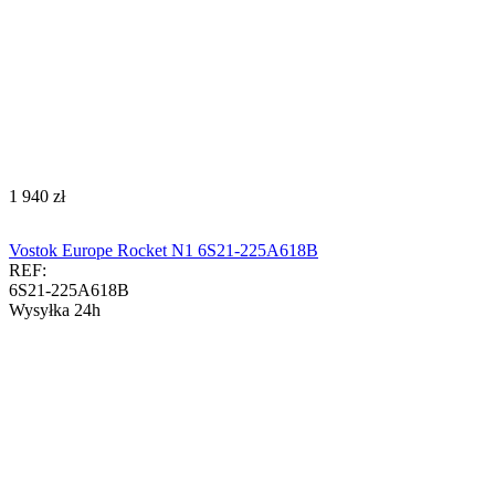
‍1 940‍
zł
Vostok Europe Rocket N1 6S21-225A618B
REF:
6S21-225A618B
Wysyłka 24h