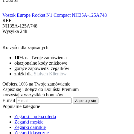
‍1 580‍
zł
Vostok Europe Rocket N1 Compact NH35A-125A748
REF:
NH35A-125A748
Wysyłka 24h
Korzyści dla zapisanych
10%
na Twoje zamówienia
okazjonalne kody zniżkowe
gorące zapowiedzi zegarków
zniżki dla
Stałych Klientów
Odbierz 10% na Twoje zamówienie
Zapisz się i dołącz do Doliński Premium
korzystaj z wszystkich bonusów
E-mail
Zapisuję się
Popularne kategorie
Zegarki – pełna oferta
Zegarki męskie
Zegarki damskie
Zegarki klasyczne