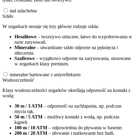
stal szlachetna
Szkło
W zegarkach stosuje się trzy główne rodzaje szkła:
Hesalitowe
– tworzywo sztuczne, łatwe do wypolerowania w
razie zarysowań.
Mineralne
– utwardzane szkło odporne na pęknięcia i
stłuczenia.
Szafirowe
– wyjątkowo odporne na zarysowania, stosowane
w zegarkach klasy premium.
mineralne hartowane z antyrefleksem
Wodoszczelność
Klasy wodoszczelności zegarków określają odporność na kontakt z
wodą:
30 m / 3 ATM
– odporność na zachlapania, np. podczas
mycia rąk.
50 m / 5 ATM
– możliwy kontakt z wodą, np. podczas
kąpieli.
100 m / 10 ATM
– odpowiednia do pływania w basenie.
200 m / 20 ATM
– pływanie i nurkowanie bez butli.