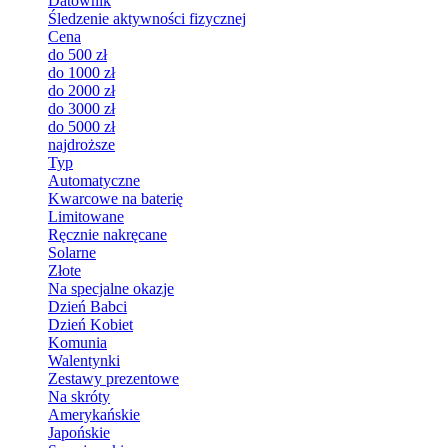
Datownik
Śledzenie aktywności fizycznej
Cena
do 500 zł
do 1000 zł
do 2000 zł
do 3000 zł
do 5000 zł
najdroższe
Typ
Automatyczne
Kwarcowe na baterię
Limitowane
Ręcznie nakręcane
Solarne
Złote
Na specjalne okazje
Dzień Babci
Dzień Kobiet
Komunia
Walentynki
Zestawy prezentowe
Na skróty
Amerykańskie
Japońskie