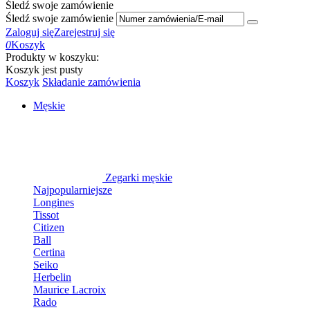
Śledź swoje zamówienie
Śledź swoje zamówienie
Zaloguj się
Zarejestruj się
0
Koszyk
Produkty w koszyku:
Koszyk jest pusty
Koszyk
Składanie zamówienia
Męskie
Zegarki męskie
Najpopularniejsze
Longines
Tissot
Citizen
Ball
Certina
Seiko
Herbelin
Maurice Lacroix
Rado