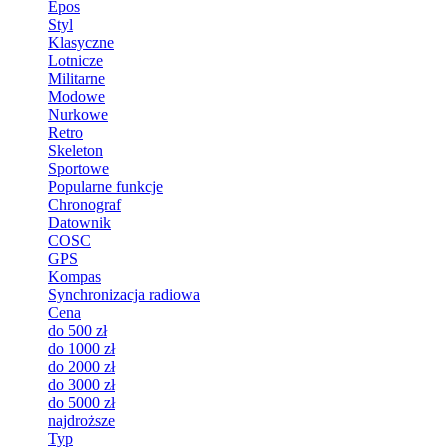
Epos
Styl
Klasyczne
Lotnicze
Militarne
Modowe
Nurkowe
Retro
Skeleton
Sportowe
Popularne funkcje
Chronograf
Datownik
COSC
GPS
Kompas
Synchronizacja radiowa
Cena
do 500 zł
do 1000 zł
do 2000 zł
do 3000 zł
do 5000 zł
najdroższe
Typ