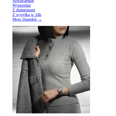
Szwajcarskie
Wyprzedaż
Z diamentami
Z wysyłką w 24h
More Damskie
→