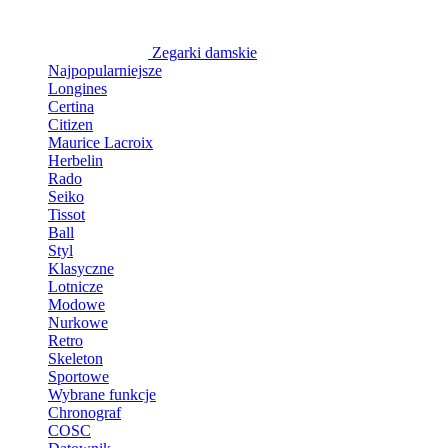
Zegarki damskie
Najpopularniejsze
Longines
Certina
Citizen
Maurice Lacroix
Herbelin
Rado
Seiko
Tissot
Ball
Styl
Klasyczne
Lotnicze
Modowe
Nurkowe
Retro
Skeleton
Sportowe
Wybrane funkcje
Chronograf
COSC