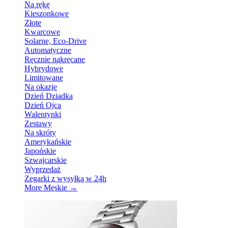
Na rękę
Kieszonkowe
Złote
Kwarcowe
Solarne, Eco-Drive
Automatyczne
Ręcznie nakręcane
Hybrydowe
Limitowane
Na okazje
Dzień Dziadka
Dzień Ojca
Walentynki
Zestawy
Na skróty
Amerykańskie
Japońskie
Szwajcarskie
Wyprzedaż
Zegarki z wysyłką w 24h
More Męskie
→