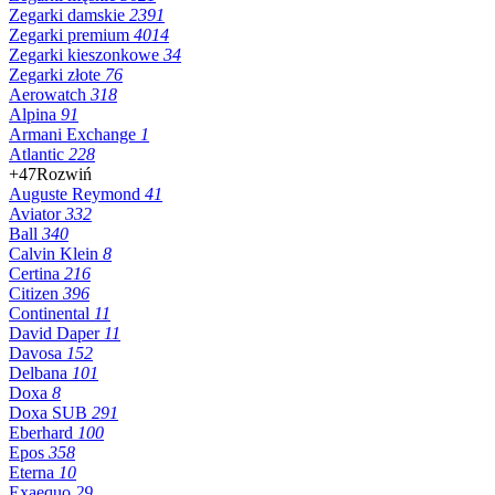
Zegarki damskie
2391
Zegarki premium
4014
Zegarki kieszonkowe
34
Zegarki złote
76
Aerowatch
318
Alpina
91
Armani Exchange
1
Atlantic
228
+47
Rozwiń
Auguste Reymond
41
Aviator
332
Ball
340
Calvin Klein
8
Certina
216
Citizen
396
Continental
11
David Daper
11
Davosa
152
Delbana
101
Doxa
8
Doxa SUB
291
Eberhard
100
Epos
358
Eterna
10
Exaequo
29