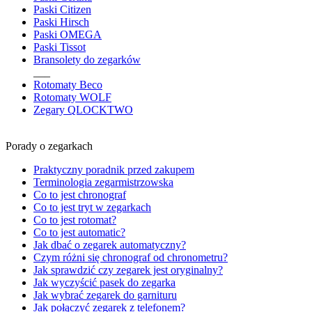
Paski Citizen
Paski Hirsch
Paski OMEGA
Paski Tissot
Bransolety do zegarków
___
Rotomaty Beco
Rotomaty WOLF
Zegary QLOCKTWO
Porady o zegarkach
Praktyczny poradnik przed zakupem
Terminologia zegarmistrzowska
Co to jest chronograf
Co to jest tryt w zegarkach
Co to jest rotomat?
Co to jest automatic?
Jak dbać o zegarek automatyczny?
Czym różni się chronograf od chronometru?
Jak sprawdzić czy zegarek jest oryginalny?
Jak wyczyścić pasek do zegarka
Jak wybrać zegarek do garnituru
Jak połączyć zegarek z telefonem?