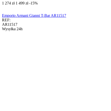
‍1 274‍
zł
‍1 499‍
zł
-15%
Emporio Armani Gianni T-Bar AR11517
REF:
AR11517
Wysyłka 24h