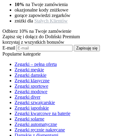
10%
na Twoje zamówienia
okazjonalne kody zniżkowe
gorące zapowiedzi zegarków
zniżki dla
Stałych Klientów
Odbierz 10% na Twoje zamówienie
Zapisz się i dołącz do Doliński Premium
korzystaj z wszystkich bonusów
E-mail
Zapisuję się
Popularne kategorie
Zegarki – pełna oferta
Zegarki męskie
Zegarki damskie
Zegarki klasyczne
Zegarki sportowe
Zegarki modowe
Zegarki diver
Zegarki szwajcarskie
Zegarki japońskie
Zegarki kwarcowe na baterię
Zegarki solarne
Zegarki automatyczne
Zegarki ręcznie nakręcane
Damskie z diamentami