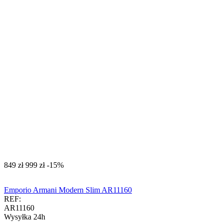
‍849‍
zł
‍999‍
zł
-15%
Emporio Armani Modern Slim AR11160
REF:
AR11160
Wysyłka 24h