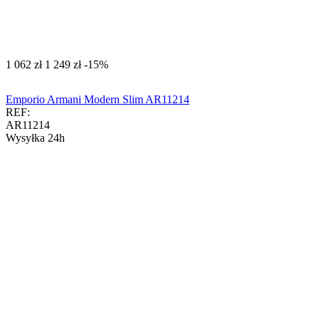
‍1 062‍
zł
‍1 249‍
zł
-15%
Emporio Armani Modern Slim AR11214
REF:
AR11214
Wysyłka 24h