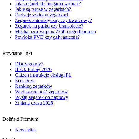
Jaki zegarek do biegania wybrać?
Jakie są tarcze w zegarkach?
Rodzaje szkieł w zegarkach
Zegarek automatyczny czy kwarcowy?
Zegarek na pasku czy bransolecie?
Mechanizm Valjoux 7750 i jego fenomen
Powłoka PVD czy galwaniczna?
Przydatne linki
Dlaczego my?
Black Friday 2026
Citizen instrukcje obsługi PL
Eco-Drive
Ranking zegarków
Wodoszczelność zegarków
Wyślij zegarek do naprawy
Zmiana czasu 2026
Doliński Premium
Newsletter