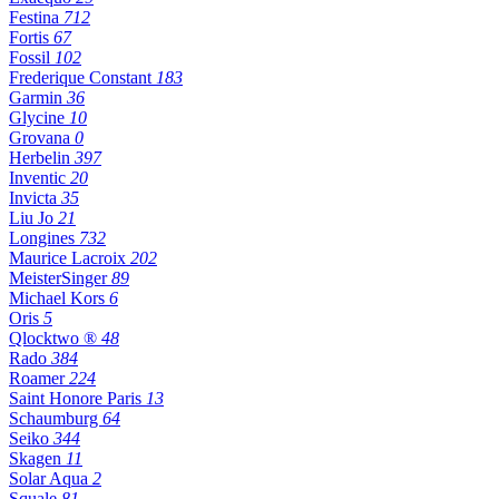
Festina
712
Fortis
67
Fossil
102
Frederique Constant
183
Garmin
36
Glycine
10
Grovana
0
Herbelin
397
Inventic
20
Invicta
35
Liu Jo
21
Longines
732
Maurice Lacroix
202
MeisterSinger
89
Michael Kors
6
Oris
5
Qlocktwo ®
48
Rado
384
Roamer
224
Saint Honore Paris
13
Schaumburg
64
Seiko
344
Skagen
11
Solar Aqua
2
Squale
81