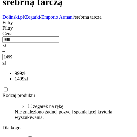
srebrną tarczą
Dolinski.pl
/
Zegarki
/
Emporio Armani
/
srebrna tarcza
Filtry
Filtry
Cena
zł
–
zł
999
zł
1499
zł
Rodzaj produktu
zegarek na rękę
Nie znaleziono żadnej pozycji spełniającej kryteria
wyszukiwania.
Dla kogo