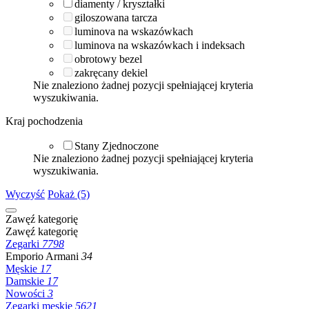
diamenty / kryształki
giloszowana tarcza
luminova na wskazówkach
luminova na wskazówkach i indeksach
obrotowy bezel
zakręcany dekiel
Nie znaleziono żadnej pozycji spełniającej kryteria
wyszukiwania.
Kraj pochodzenia
Stany Zjednoczone
Nie znaleziono żadnej pozycji spełniającej kryteria
wyszukiwania.
Wyczyść
Pokaż (5)
Zawęź kategorię
Zawęź kategorię
Zegarki
7798
Emporio Armani
34
Męskie
17
Damskie
17
Nowości
3
Zegarki męskie
5621