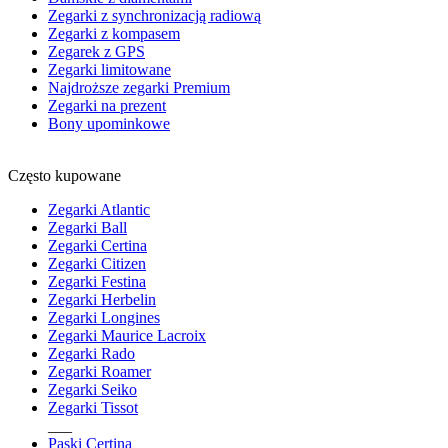
Zegarki z synchronizacją radiową
Zegarki z kompasem
Zegarek z GPS
Zegarki limitowane
Najdroższe zegarki Premium
Zegarki na prezent
Bony upominkowe
Często kupowane
Zegarki Atlantic
Zegarki Ball
Zegarki Certina
Zegarki Citizen
Zegarki Festina
Zegarki Herbelin
Zegarki Longines
Zegarki Maurice Lacroix
Zegarki Rado
Zegarki Roamer
Zegarki Seiko
Zegarki Tissot
___
Paski Certina