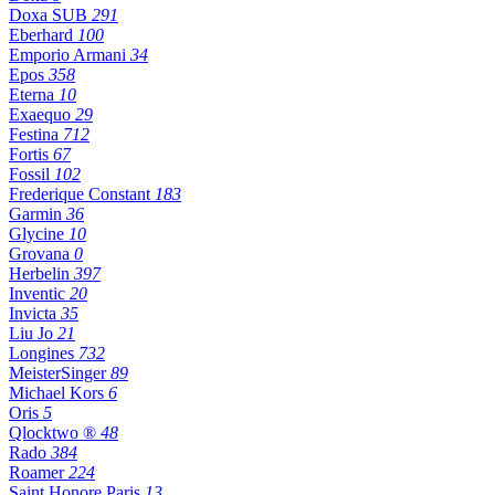
Doxa SUB
291
Eberhard
100
Emporio Armani
34
Epos
358
Eterna
10
Exaequo
29
Festina
712
Fortis
67
Fossil
102
Frederique Constant
183
Garmin
36
Glycine
10
Grovana
0
Herbelin
397
Inventic
20
Invicta
35
Liu Jo
21
Longines
732
MeisterSinger
89
Michael Kors
6
Oris
5
Qlocktwo ®
48
Rado
384
Roamer
224
Saint Honore Paris
13