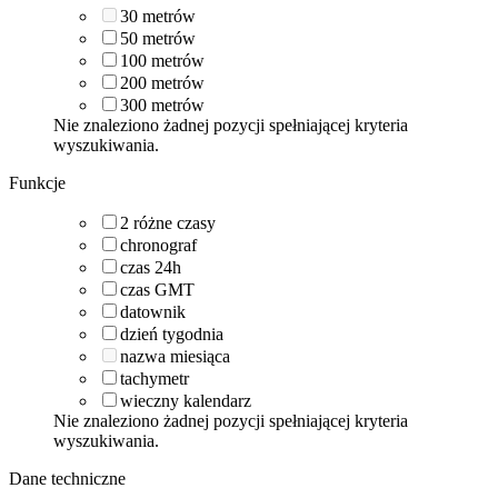
30
metrów
50
metrów
100
metrów
200
metrów
300
metrów
Nie znaleziono żadnej pozycji spełniającej kryteria
wyszukiwania.
Funkcje
2 różne czasy
chronograf
czas 24h
czas GMT
datownik
dzień tygodnia
nazwa miesiąca
tachymetr
wieczny kalendarz
Nie znaleziono żadnej pozycji spełniającej kryteria
wyszukiwania.
Dane techniczne