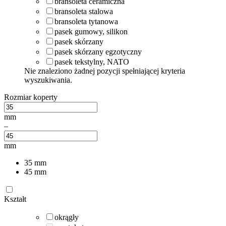
bransoleta ceramiczna
bransoleta stalowa
bransoleta tytanowa
pasek gumowy, silikon
pasek skórzany
pasek skórzany egzotyczny
pasek tekstylny, NATO
Nie znaleziono żadnej pozycji spełniającej kryteria
wyszukiwania.
Rozmiar koperty
mm
–
mm
35
mm
45
mm
Kształt
okrągły