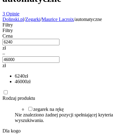
3 Opinie
Dolinski.pl
/
Zegarki
/
Maurice Lacroix
/
automatyczne
Filtry
Filtry
Cena
zł
–
zł
6240
zł
46000
zł
Rodzaj produktu
zegarek na rękę
Nie znaleziono żadnej pozycji spełniającej kryteria
wyszukiwania.
Dla kogo