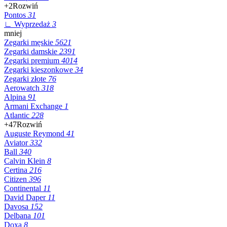
+2
Rozwiń
Pontos
31
∟ Wyprzedaż
3
mniej
Zegarki męskie
5621
Zegarki damskie
2391
Zegarki premium
4014
Zegarki kieszonkowe
34
Zegarki złote
76
Aerowatch
318
Alpina
91
Armani Exchange
1
Atlantic
228
+47
Rozwiń
Auguste Reymond
41
Aviator
332
Ball
340
Calvin Klein
8
Certina
216
Citizen
396
Continental
11
David Daper
11
Davosa
152
Delbana
101
Doxa
8