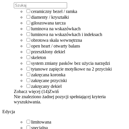
ceramiczny bezel / ramka
diamenty / kryształki
giloszowana tarcza
luminova na wskazówkach
luminova na wskazówkach i indeksach
obrotowa skala wewnętrzna
open heart / otwarty balans
przeszklony dekiel
skeleton
system zmiany pasków bez użycia narzędzi
tytanowe zapięcie motylkowe na 2 przyciski
zakręcana koronka
zakręcane przyciski
zakręcany dekiel
Zobacz więcej (14)
Zwiń
Nie znaleziono żadnej pozycji spełniającej kryteria
wyszukiwania.
Edycja
limitowana
specjalna