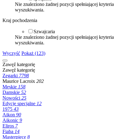
Nie znaleziono żadnej pozycji spełniającej kryteria
wyszukiwania.
Kraj pochodzenia
Szwajcaria
Nie znaleziono żadnej pozycji spełniającej kryteria
wyszukiwania.
Wyczyść
Pokaż (123)
Zawęź kategorię
Zawęź kategorię
Zegarki
7798
Maurice Lacroix
202
Męskie
158
Damskie
52
Nowości
25
Edycje specjalne
12
1975
43
Aikon
90
Aikonic
9
Eliros
7
Fiaba
14
Masterpiece
8