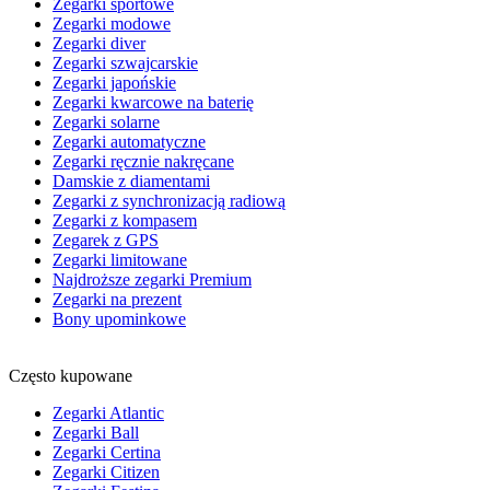
Zegarki sportowe
Zegarki modowe
Zegarki diver
Zegarki szwajcarskie
Zegarki japońskie
Zegarki kwarcowe na baterię
Zegarki solarne
Zegarki automatyczne
Zegarki ręcznie nakręcane
Damskie z diamentami
Zegarki z synchronizacją radiową
Zegarki z kompasem
Zegarek z GPS
Zegarki limitowane
Najdroższe zegarki Premium
Zegarki na prezent
Bony upominkowe
Często kupowane
Zegarki Atlantic
Zegarki Ball
Zegarki Certina
Zegarki Citizen