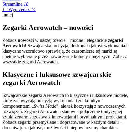
Streamline
18
∟ Wyprzedaż
14
mniej
Zegarki Aerowatch – nowości
Zobacz
nowości
w naszej ofercie – modne i eleganckie
zegarki
Aerowatch!
Szwajcarska precyzja, doskonała jakość wykonania i
klasyczne wzornictwo sprawiają, że czasomierze tej marki są
chętnie wybierane przez nowoczesne kobiety i mężczyzn. Zobacz
wszystkie zegarki Aerowatch.
Klasyczne i luksusowe szwajcarskie
zegarki Aerowatch
Szwajcarskie zegarki Aerowatch to klasyczne i luksusowe modele,
które zachwycają precyzją wykonania i znakomitymi
komponentami „
Swiss Made
”, ale też korzystają z nowoczesnych
rozwiązań. Zegarki Aerowatch stanowią połączenie tradycyjnej
sztuki zegarmistrzostwa z innowacjami i oryginalnymi projektami.
Zobacz zegarki przemyślane i dopracowane w każdym detalu –
docenisz je za jakość, możliwości i niepowtarzalny charakter.