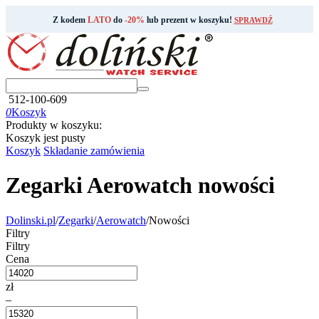
Z kodem
LATO
do
-20%
lub prezent w koszyku!
SPRAWDŹ
512-100-609
0
Koszyk
Produkty w koszyku:
Koszyk jest pusty
Koszyk
Składanie zamówienia
Zegarki Aerowatch nowości
Dolinski.pl
/
Zegarki
/
Aerowatch
/
Nowości
Filtry
Filtry
Cena
zł
–