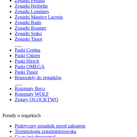
Zegarki Festina
Zegarki Herbelin
Zegarki Longines
Zegarki Maurice Lacroix
Zegarki Rado
Zegarki Roamer
Zegarki Seiko
Zegarki Tissot
___
Paski Certina
Paski Citizen
Paski Hirsch
Paski OMEGA
Paski Tissot
Bransolety do zegarków
___
Rotomaty Beco
Rotomaty WOLF
Zegary QLOCKTWO
Porady o zegarkach
Praktyczny poradnik przed zakupem
Terminologia zegarmistrzowska
Co to jest chronograf