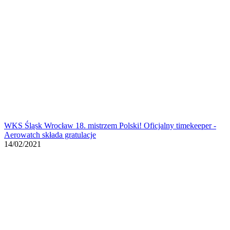
WKS Śląsk Wrocław 18. mistrzem Polski! Oficjalny timekeeper -
Aerowatch składa gratulacje
14/02/2021