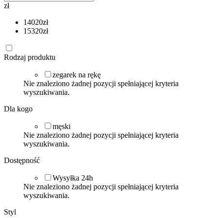
zł
14020
zł
15320
zł
Rodzaj produktu
zegarek na rękę
Nie znaleziono żadnej pozycji spełniającej kryteria
wyszukiwania.
Dla kogo
męski
Nie znaleziono żadnej pozycji spełniającej kryteria
wyszukiwania.
Dostępność
Wysyłka 24h
Nie znaleziono żadnej pozycji spełniającej kryteria
wyszukiwania.
Styl