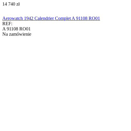
‍14 740‍
zł
Aerowatch 1942 Calendrier Complet A 91108 RO01
REF:
A 91108 RO01
Na zamówienie