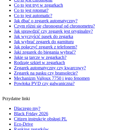
Co to jest tryt w zegarkach
Co to jest rotomat?
Co to jest automatic?
Jak dbać o zegarek automatyczny?
Czym różni się chronograf od chronometru?
Jak sprawdzić czy zegarek jest oryginalny?
Jak wyczyścić pasek do zegarka
Jak wybrać zegarek do garnituru
Jak połączyć zegarek z telefonem?
Jaki zegarek do biegania wybrać?
Jakie są tarcze w zegarkach?
Rodzaje szkieł w zegarkach
Zegarek automatyczny czy kwarcowy?
Zegarek na pasku czy bransolecie?
Mechanizm Valjoux 7750 i jego fenomen
Powłoka PVD czy galwaniczna?
Przydatne linki
Dlaczego my?
Black Friday 2026
Citizen instrukcje obsługi PL
Eco-Drive
Ranking zegarków