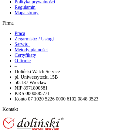
Polityka prywatności
Regulamin
Mapa strony
Firma
Praca
Zegarmistrz / Usługi
Serwis+
Metody płatności
Certyfikaty
O firmie
–
Doliński Watch Service
pl. Uniwersytecki 15B
50-137 Wrocław
NIP 8971800581
KRS 0000885771
Konto 07 1020 5226 0000 6102 0848 3523
Kontakt