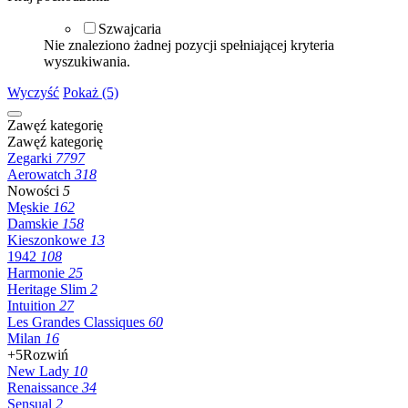
Szwajcaria
Nie znaleziono żadnej pozycji spełniającej kryteria
wyszukiwania.
Wyczyść
Pokaż (5)
Zawęź kategorię
Zawęź kategorię
Zegarki
7797
Aerowatch
318
Nowości
5
Męskie
162
Damskie
158
Kieszonkowe
13
1942
108
Harmonie
25
Heritage Slim
2
Intuition
27
Les Grandes Classiques
60
Milan
16
+5
Rozwiń
New Lady
10
Renaissance
34
Sensual
2