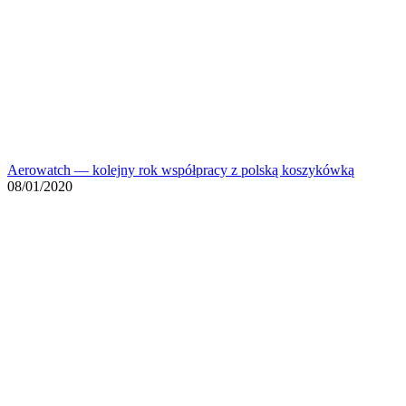
Aerowatch — kolejny rok współpracy z polską koszykówką
08/01/2020