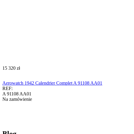
‍15 320‍
zł
Aerowatch 1942 Calendrier Complet A 91108 AA01
REF:
A 91108 AA01
Na zamówienie
Blog