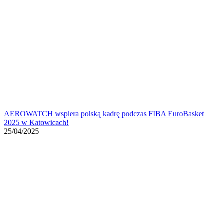
AEROWATCH wspiera polską kadrę podczas FIBA EuroBasket
2025 w Katowicach!
25/04/2025