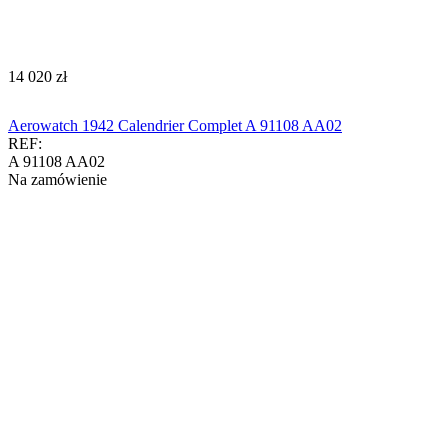
‍14 020‍
zł
Aerowatch 1942 Calendrier Complet A 91108 AA02
REF:
A 91108 AA02
Na zamówienie