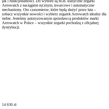
jak i funkcjonalności. Do wyboru są m.in. klasyczne zegarki
Aerowatch z naciągiem ręcznym, kwarcowe i automatyczne
mechanizmy. Oto czasomierze, które będą służyć przez lata –
zobacz wszystkie nowości i wybierz zegarek Aerowatch idealny dla
siebie. Jesteśmy autoryzowanym sprzedawcą produktów marki
Aerowatch w Polsce – wszystkie zegarki pochodzą z oficjalnej
dystrybucji.
‍14 630‍
zł