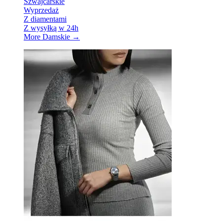
Szwajcarskie
Wyprzedaż
Z diamentami
Z wysyłką w 24h
More Damskie
→