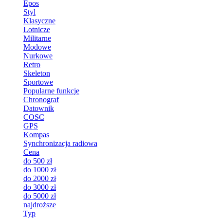
Epos
Styl
Klasyczne
Lotnicze
Militarne
Modowe
Nurkowe
Retro
Skeleton
Sportowe
Popularne funkcje
Chronograf
Datownik
COSC
GPS
Kompas
Synchronizacja radiowa
Cena
do 500 zł
do 1000 zł
do 2000 zł
do 3000 zł
do 5000 zł
najdroższe
Typ