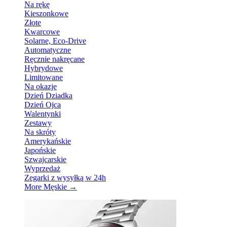
Na rękę
Kieszonkowe
Złote
Kwarcowe
Solarne, Eco-Drive
Automatyczne
Ręcznie nakręcane
Hybrydowe
Limitowane
Na okazje
Dzień Dziadka
Dzień Ojca
Walentynki
Zestawy
Na skróty
Amerykańskie
Japońskie
Szwajcarskie
Wyprzedaż
Zegarki z wysyłką w 24h
More Męskie
→