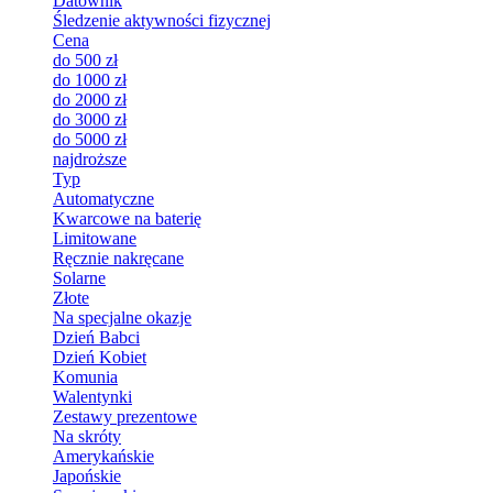
Datownik
Śledzenie aktywności fizycznej
Cena
do 500 zł
do 1000 zł
do 2000 zł
do 3000 zł
do 5000 zł
najdroższe
Typ
Automatyczne
Kwarcowe na baterię
Limitowane
Ręcznie nakręcane
Solarne
Złote
Na specjalne okazje
Dzień Babci
Dzień Kobiet
Komunia
Walentynki
Zestawy prezentowe
Na skróty
Amerykańskie
Japońskie