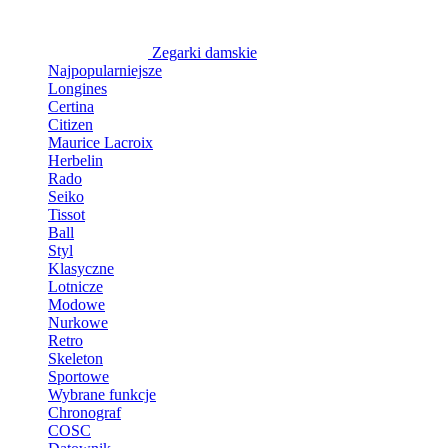
Zegarki damskie
Najpopularniejsze
Longines
Certina
Citizen
Maurice Lacroix
Herbelin
Rado
Seiko
Tissot
Ball
Styl
Klasyczne
Lotnicze
Modowe
Nurkowe
Retro
Skeleton
Sportowe
Wybrane funkcje
Chronograf
COSC