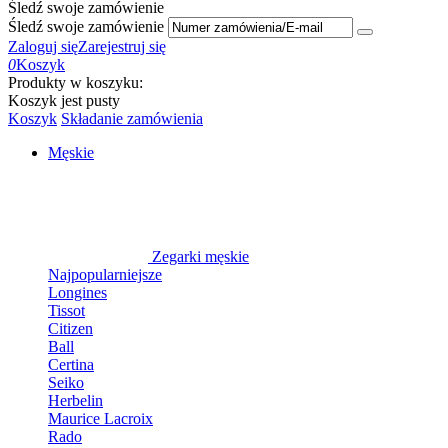
Śledź swoje zamówienie
Śledź swoje zamówienie
Zaloguj się
Zarejestruj się
0
Koszyk
Produkty w koszyku:
Koszyk jest pusty
Koszyk
Składanie zamówienia
Męskie
Zegarki męskie
Najpopularniejsze
Longines
Tissot
Citizen
Ball
Certina
Seiko
Herbelin
Maurice Lacroix
Rado