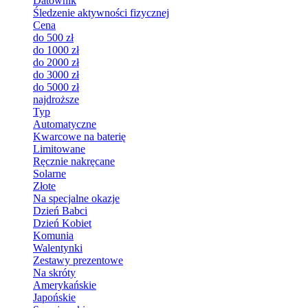
Datownik
Śledzenie aktywności fizycznej
Cena
do 500 zł
do 1000 zł
do 2000 zł
do 3000 zł
do 5000 zł
najdroższe
Typ
Automatyczne
Kwarcowe na baterię
Limitowane
Ręcznie nakręcane
Solarne
Złote
Na specjalne okazje
Dzień Babci
Dzień Kobiet
Komunia
Walentynki
Zestawy prezentowe
Na skróty
Amerykańskie
Japońskie