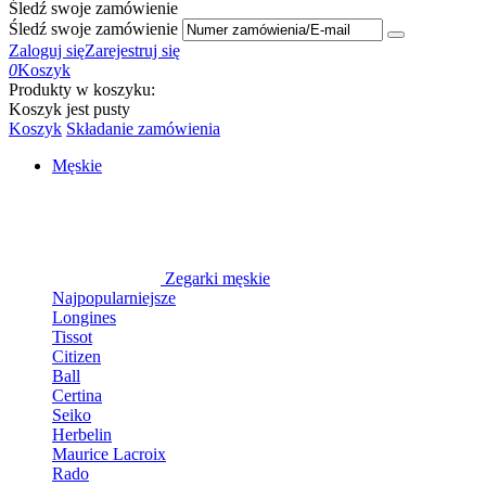
Śledź swoje zamówienie
Śledź swoje zamówienie
Zaloguj się
Zarejestruj się
0
Koszyk
Produkty w koszyku:
Koszyk jest pusty
Koszyk
Składanie zamówienia
Męskie
Zegarki męskie
Najpopularniejsze
Longines
Tissot
Citizen
Ball
Certina
Seiko
Herbelin
Maurice Lacroix
Rado