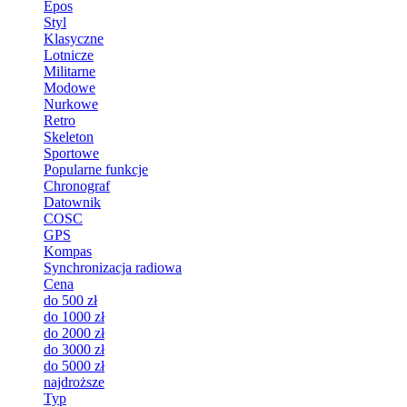
Epos
Styl
Klasyczne
Lotnicze
Militarne
Modowe
Nurkowe
Retro
Skeleton
Sportowe
Popularne funkcje
Chronograf
Datownik
COSC
GPS
Kompas
Synchronizacja radiowa
Cena
do 500 zł
do 1000 zł
do 2000 zł
do 3000 zł
do 5000 zł
najdroższe
Typ