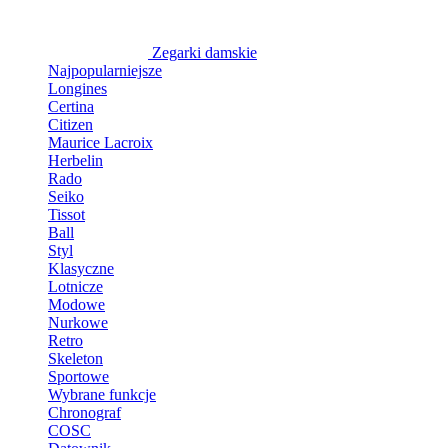
Zegarki damskie
Najpopularniejsze
Longines
Certina
Citizen
Maurice Lacroix
Herbelin
Rado
Seiko
Tissot
Ball
Styl
Klasyczne
Lotnicze
Modowe
Nurkowe
Retro
Skeleton
Sportowe
Wybrane funkcje
Chronograf
COSC