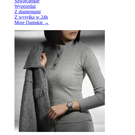
Szwajcarskie
Wyprzedaż
Z diamentami
Z wysyłką w 24h
More Damskie
→