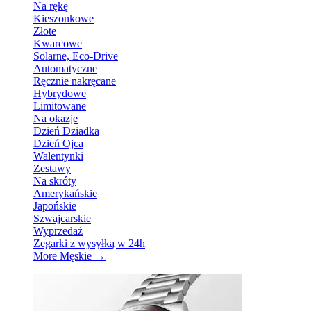
Na rękę
Kieszonkowe
Złote
Kwarcowe
Solarne, Eco-Drive
Automatyczne
Ręcznie nakręcane
Hybrydowe
Limitowane
Na okazje
Dzień Dziadka
Dzień Ojca
Walentynki
Zestawy
Na skróty
Amerykańskie
Japońskie
Szwajcarskie
Wyprzedaż
Zegarki z wysyłką w 24h
More Męskie
→