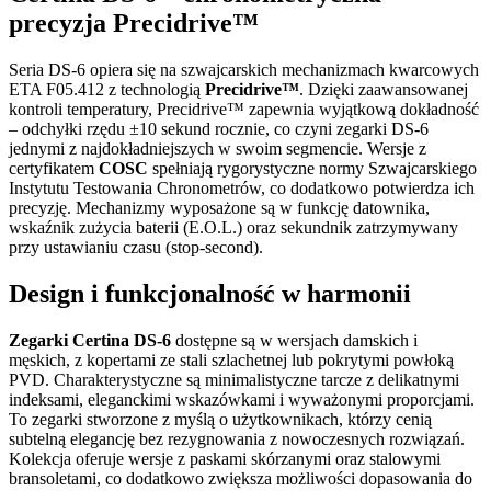
precyzja Precidrive™
Seria DS-6 opiera się na szwajcarskich mechanizmach kwarcowych
ETA F05.412 z technologią
Precidrive™
. Dzięki zaawansowanej
kontroli temperatury, Precidrive™ zapewnia wyjątkową dokładność
– odchyłki rzędu ±10 sekund rocznie, co czyni zegarki DS-6
jednymi z najdokładniejszych w swoim segmencie. Wersje z
certyfikatem
COSC
spełniają rygorystyczne normy Szwajcarskiego
Instytutu Testowania Chronometrów, co dodatkowo potwierdza ich
precyzję. Mechanizmy wyposażone są w funkcję datownika,
wskaźnik zużycia baterii (E.O.L.) oraz sekundnik zatrzymywany
przy ustawianiu czasu (stop-second).
Design i funkcjonalność w harmonii
Zegarki Certina DS-6
dostępne są w wersjach damskich i
męskich, z kopertami ze stali szlachetnej lub pokrytymi powłoką
PVD. Charakterystyczne są minimalistyczne tarcze z delikatnymi
indeksami, eleganckimi wskazówkami i wyważonymi proporcjami.
To zegarki stworzone z myślą o użytkownikach, którzy cenią
subtelną elegancję bez rezygnowania z nowoczesnych rozwiązań.
Kolekcja oferuje wersje z paskami skórzanymi oraz stalowymi
bransoletami, co dodatkowo zwiększa możliwości dopasowania do