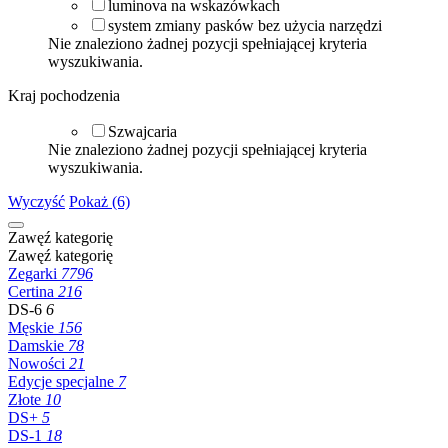
luminova na wskazówkach
system zmiany pasków bez użycia narzędzi
Nie znaleziono żadnej pozycji spełniającej kryteria
wyszukiwania.
Kraj pochodzenia
Szwajcaria
Nie znaleziono żadnej pozycji spełniającej kryteria
wyszukiwania.
Wyczyść
Pokaż (6)
Zawęź kategorię
Zawęź kategorię
Zegarki
7796
Certina
216
DS-6
6
Męskie
156
Damskie
78
Nowości
21
Edycje specjalne
7
Złote
10
DS+
5
DS-1
18