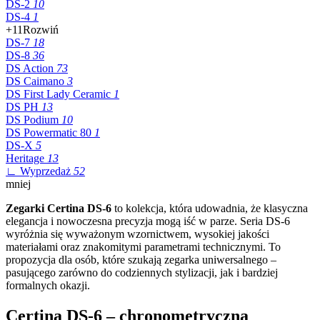
DS-2
10
DS-4
1
+11
Rozwiń
DS-7
18
DS-8
36
DS Action
73
DS Caimano
3
DS First Lady Ceramic
1
DS PH
13
DS Podium
10
DS Powermatic 80
1
DS-X
5
Heritage
13
∟ Wyprzedaż
52
mniej
Zegarki Certina DS-6
to kolekcja, która udowadnia, że klasyczna
elegancja i nowoczesna precyzja mogą iść w parze. Seria DS-6
wyróżnia się wyważonym wzornictwem, wysokiej jakości
materiałami oraz znakomitymi parametrami technicznymi. To
propozycja dla osób, które szukają zegarka uniwersalnego –
pasującego zarówno do codziennych stylizacji, jak i bardziej
formalnych okazji.
Certina DS-6 – chronometryczna