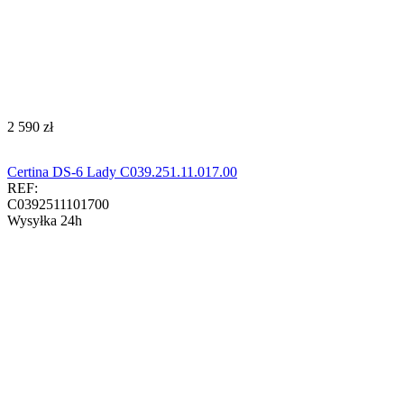
‍2 590‍
zł
Certina DS-6 Lady C039.251.11.017.00
REF:
C0392511101700
Wysyłka 24h