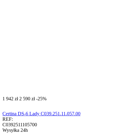
‍1 942‍
zł
‍2 590‍
zł
-25%
Certina DS-6 Lady C039.251.11.057.00
REF:
C0392511105700
Wysyłka 24h