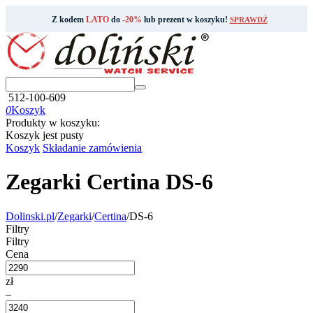
Z kodem
LATO
do
-20%
lub prezent w koszyku!
SPRAWDŹ
512-100-609
0
Koszyk
Produkty w koszyku:
Koszyk jest pusty
Koszyk
Składanie zamówienia
Zegarki Certina DS-6
Dolinski.pl
/
Zegarki
/
Certina
/
DS-6
Filtry
Filtry
Cena
zł
–