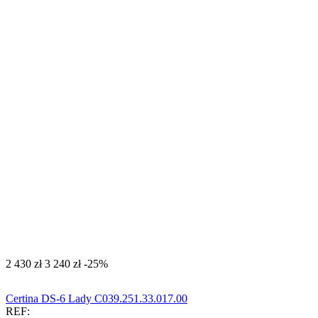
‍2 430‍
zł
‍3 240‍
zł
-25%
Certina DS-6 Lady C039.251.33.017.00
REF: