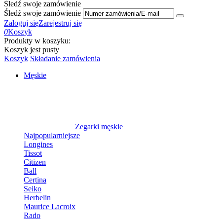
Śledź swoje zamówienie
Śledź swoje zamówienie
Zaloguj się
Zarejestruj się
0
Koszyk
Produkty w koszyku:
Koszyk jest pusty
Koszyk
Składanie zamówienia
Męskie
Zegarki męskie
Najpopularniejsze
Longines
Tissot
Citizen
Ball
Certina
Seiko
Herbelin
Maurice Lacroix
Rado