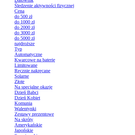
Datownik
Śledzenie aktywności fizycznej
Cena
do 500 zł
do 1000 zł
do 2000 zł
do 3000 zł
do 5000 zł
najdroższe
Typ
Automatyczne
Kwarcowe na baterię
Limitowane
Ręcznie nakręcane
Solarne
Złote
Na specjalne okazje
Dzień Babci
Dzień Kobiet
Komunia
Walentynki
Zestawy prezentowe
Na skróty
Amerykańskie
Japońskie