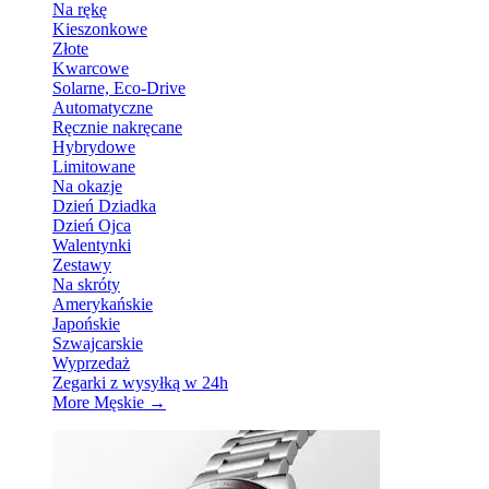
Na rękę
Kieszonkowe
Złote
Kwarcowe
Solarne, Eco-Drive
Automatyczne
Ręcznie nakręcane
Hybrydowe
Limitowane
Na okazje
Dzień Dziadka
Dzień Ojca
Walentynki
Zestawy
Na skróty
Amerykańskie
Japońskie
Szwajcarskie
Wyprzedaż
Zegarki z wysyłką w 24h
More Męskie
→