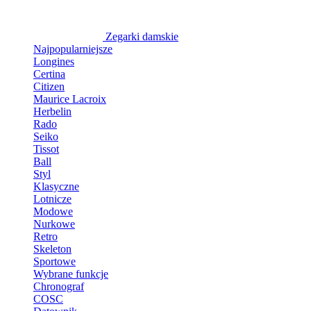
Zegarki damskie
Najpopularniejsze
Longines
Certina
Citizen
Maurice Lacroix
Herbelin
Rado
Seiko
Tissot
Ball
Styl
Klasyczne
Lotnicze
Modowe
Nurkowe
Retro
Skeleton
Sportowe
Wybrane funkcje
Chronograf
COSC