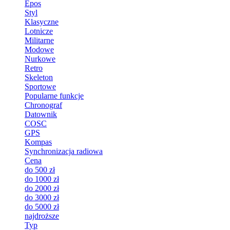
Epos
Styl
Klasyczne
Lotnicze
Militarne
Modowe
Nurkowe
Retro
Skeleton
Sportowe
Popularne funkcje
Chronograf
Datownik
COSC
GPS
Kompas
Synchronizacja radiowa
Cena
do 500 zł
do 1000 zł
do 2000 zł
do 3000 zł
do 5000 zł
najdroższe
Typ