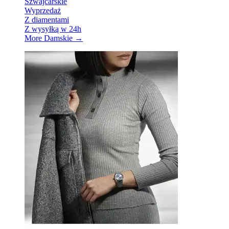
Szwajcarskie
Wyprzedaż
Z diamentami
Z wysyłką w 24h
More Damskie
→