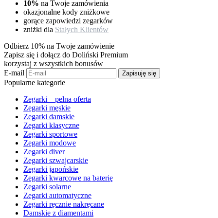
10%
na Twoje zamówienia
okazjonalne kody zniżkowe
gorące zapowiedzi zegarków
zniżki dla
Stałych Klientów
Odbierz 10% na Twoje zamówienie
Zapisz się i dołącz do Doliński Premium
korzystaj z wszystkich bonusów
E-mail
Zapisuję się
Popularne kategorie
Zegarki – pełna oferta
Zegarki męskie
Zegarki damskie
Zegarki klasyczne
Zegarki sportowe
Zegarki modowe
Zegarki diver
Zegarki szwajcarskie
Zegarki japońskie
Zegarki kwarcowe na baterię
Zegarki solarne
Zegarki automatyczne
Zegarki ręcznie nakręcane
Damskie z diamentami