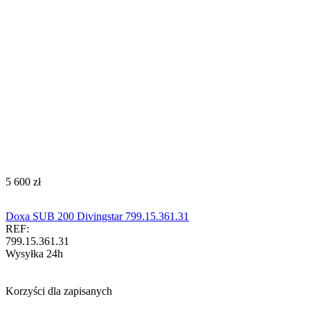
‍5 600‍
zł
Doxa SUB 200 Divingstar 799.15.361.31
REF:
799.15.361.31
Wysyłka 24h
Korzyści dla zapisanych