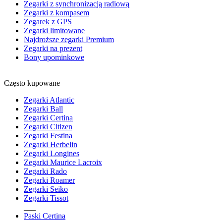
Zegarki z synchronizacją radiową
Zegarki z kompasem
Zegarek z GPS
Zegarki limitowane
Najdroższe zegarki Premium
Zegarki na prezent
Bony upominkowe
Często kupowane
Zegarki Atlantic
Zegarki Ball
Zegarki Certina
Zegarki Citizen
Zegarki Festina
Zegarki Herbelin
Zegarki Longines
Zegarki Maurice Lacroix
Zegarki Rado
Zegarki Roamer
Zegarki Seiko
Zegarki Tissot
___
Paski Certina