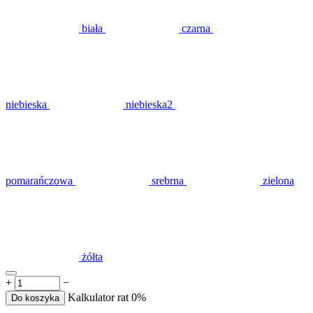
biała
czarna
niebieska
niebieska2
pomarańczowa
srebrna
zielona
żółta
+
−
Kalkulator rat 0%
Do koszyka