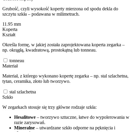
Grubość, czyli wysokość koperty mierzona od spodu dekla do
szczytu szkła – podawana w milimetrach.
11.95
mm
Koperta
Kształt
Określa formę, w jakiej została zaprojektowana koperta zegarka –
np. okrągłą, kwadratową, prostokątną lub tonneau.
tonneau
Materiał
Materiał, z którego wykonano kopertę zegarka – np. stal szlachetna,
tytan, ceramika, złoto lub tworzywo.
stal szlachetna
Szkło
W zegarkach stosuje się trzy główne rodzaje szkła:
Hesalitowe
– tworzywo sztuczne, łatwe do wypolerowania w
razie zarysowań.
Mineralne
– utwardzane szkło odporne na pęknięcia i