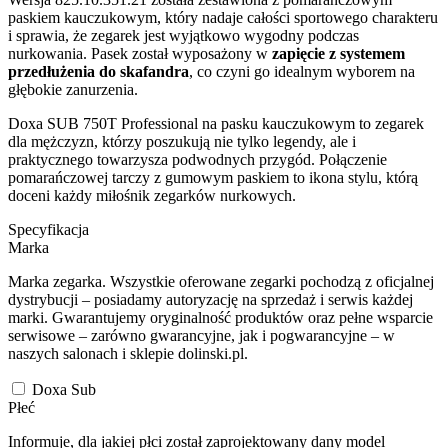
paskiem kauczukowym, który nadaje całości sportowego charakteru
i sprawia, że zegarek jest wyjątkowo wygodny podczas
nurkowania. Pasek został wyposażony w
zapięcie z systemem
przedłużenia do skafandra
, co czyni go idealnym wyborem na
głębokie zanurzenia.
Doxa SUB 750T Professional na pasku kauczukowym to zegarek
dla mężczyzn, którzy poszukują nie tylko legendy, ale i
praktycznego towarzysza podwodnych przygód. Połączenie
pomarańczowej tarczy z gumowym paskiem to ikona stylu, którą
doceni każdy miłośnik zegarków nurkowych.
Specyfikacja
Marka
Marka zegarka. Wszystkie oferowane zegarki pochodzą z oficjalnej
dystrybucji – posiadamy autoryzację na sprzedaż i serwis każdej
marki. Gwarantujemy oryginalność produktów oraz pełne wsparcie
serwisowe – zarówno gwarancyjne, jak i pogwarancyjne – w
naszych salonach i sklepie dolinski.pl.
Doxa Sub
Płeć
Informuje, dla jakiej płci został zaprojektowany dany model