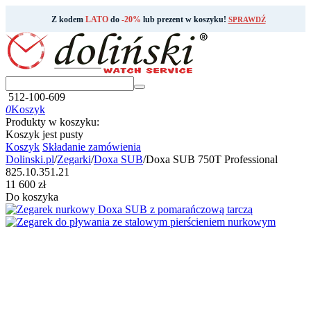
Z kodem
LATO
do
-20%
lub prezent w koszyku!
SPRAWDŹ
512-100-609
0
Koszyk
Produkty w koszyku:
Koszyk jest pusty
Koszyk
Składanie zamówienia
Dolinski.pl
/
Zegarki
/
Doxa SUB
/
Doxa SUB 750T Professional
825.10.351.21
‍11 600‍
zł
Do koszyka