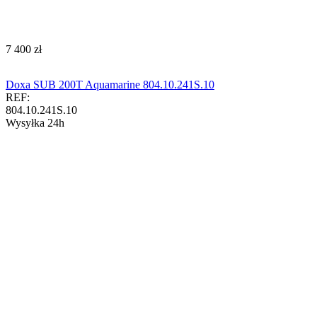
‍7 400‍
zł
Doxa SUB 200T Aquamarine 804.10.241S.10
REF:
804.10.241S.10
Wysyłka 24h