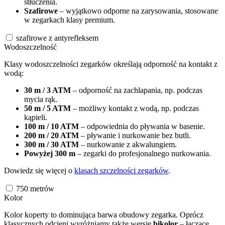
stłuczenia.
Szafirowe
– wyjątkowo odporne na zarysowania, stosowane
w zegarkach klasy premium.
szafirowe z antyrefleksem
Wodoszczelność
Klasy wodoszczelności zegarków określają odporność na kontakt z
wodą:
30 m / 3 ATM
– odporność na zachlapania, np. podczas
mycia rąk.
50 m / 5 ATM
– możliwy kontakt z wodą, np. podczas
kąpieli.
100 m / 10 ATM
– odpowiednia do pływania w basenie.
200 m / 20 ATM
– pływanie i nurkowanie bez butli.
300 m / 30 ATM
– nurkowanie z akwalungiem.
Powyżej 300 m
– zegarki do profesjonalnego nurkowania.
Dowiedz się więcej o
klasach szczelności zegarków
.
750
metrów
Kolor
Kolor koperty to dominująca barwa obudowy zegarka. Oprócz
klasycznych odcieni wyróżniamy także wersje
bikolor
– łączące