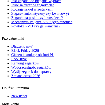
Jaki zegarek do biegania wybrać?
Jakie są tarcze w zegarkach?
Rodzaje szkieł w zegarkach
Zegarek automatyczny czy kwarcowy?
Zegarek na pasku czy bransolecie?
Mechanizm Valjoux 7750 i jego fenomen
Powłoka PVD czy galwaniczna?
Przydatne linki
Dlaczego my?
Black Friday 2026
Citizen instrukcje obsługi PL
Eco-Drive
Ranking zegarków
Wodoszczelność zegarków
Wyślij zegarek do naprawy
Zmiana czasu 2026
Doliński Premium
Newsletter
Moje konto