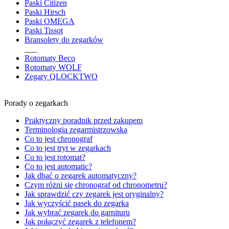
Paski Citizen
Paski Hirsch
Paski OMEGA
Paski Tissot
Bransolety do zegarków
___
Rotomaty Beco
Rotomaty WOLF
Zegary QLOCKTWO
Porady o zegarkach
Praktyczny poradnik przed zakupem
Terminologia zegarmistrzowska
Co to jest chronograf
Co to jest tryt w zegarkach
Co to jest rotomat?
Co to jest automatic?
Jak dbać o zegarek automatyczny?
Czym różni się chronograf od chronometru?
Jak sprawdzić czy zegarek jest oryginalny?
Jak wyczyścić pasek do zegarka
Jak wybrać zegarek do garnituru
Jak połączyć zegarek z telefonem?