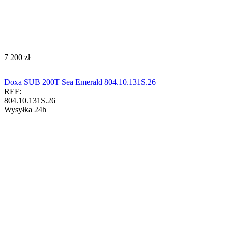
‍7 200‍
zł
Doxa SUB 200T Sea Emerald 804.10.131S.26
REF:
804.10.131S.26
Wysyłka 24h