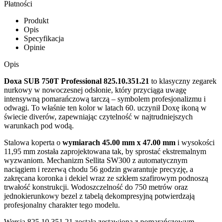
Płatności
Produkt
Opis
Specyfikacja
Opinie
Opis
Doxa SUB 750T Professional 825.10.351.21
to klasyczny zegarek
nurkowy w nowoczesnej odsłonie, który przyciąga uwagę
intensywną pomarańczową tarczą – symbolem profesjonalizmu i
odwagi. To właśnie ten kolor w latach 60. uczynił Doxę ikoną w
świecie diverów, zapewniając czytelność w najtrudniejszych
warunkach pod wodą.
Stalowa koperta o
wymiarach 45.00 mm x 47.00 mm
i wysokości
11,95 mm została zaprojektowana tak, by sprostać ekstremalnym
wyzwaniom. Mechanizm Sellita SW300 z automatycznym
naciągiem i rezerwą chodu 56 godzin gwarantuje precyzję, a
zakręcana koronka i dekiel wraz ze szkłem szafirowym podnoszą
trwałość konstrukcji. Wodoszczelność do 750 metrów oraz
jednokierunkowy bezel z tabelą dekompresyjną potwierdzają
profesjonalny charakter tego modelu.
Wersja 825.10.351.21 została zestawiona z pomarańczowym