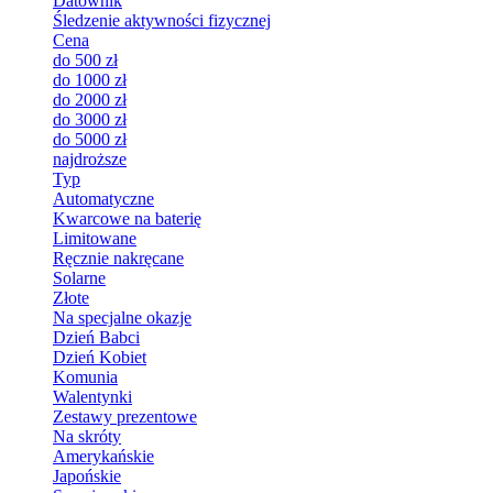
Datownik
Śledzenie aktywności fizycznej
Cena
do 500 zł
do 1000 zł
do 2000 zł
do 3000 zł
do 5000 zł
najdroższe
Typ
Automatyczne
Kwarcowe na baterię
Limitowane
Ręcznie nakręcane
Solarne
Złote
Na specjalne okazje
Dzień Babci
Dzień Kobiet
Komunia
Walentynki
Zestawy prezentowe
Na skróty
Amerykańskie
Japońskie