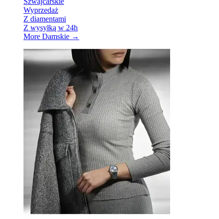
Szwajcarskie
Wyprzedaż
Z diamentami
Z wysyłką w 24h
More Damskie
→