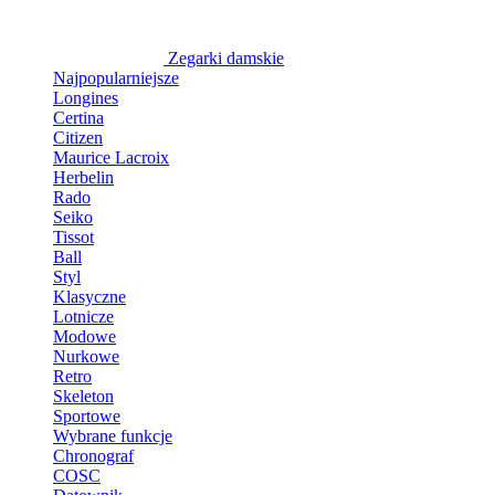
Zegarki damskie
Najpopularniejsze
Longines
Certina
Citizen
Maurice Lacroix
Herbelin
Rado
Seiko
Tissot
Ball
Styl
Klasyczne
Lotnicze
Modowe
Nurkowe
Retro
Skeleton
Sportowe
Wybrane funkcje
Chronograf
COSC