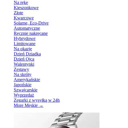
Na rękę
Kieszonkowe
Złote
Kwarcowe
Solarne, Eco-Drive
Automatyczne
Ręcznie nakręcane
Hybrydowe
Limitowane
Na okazje
Dzień Dziadka
Dzień Ojca
Walentynki
Zestawy
Na skróty
Amerykańskie
Japońskie
Szwajcarskie
Wyprzedaż
Zegarki z wysyłką w 24h
More Męskie
→