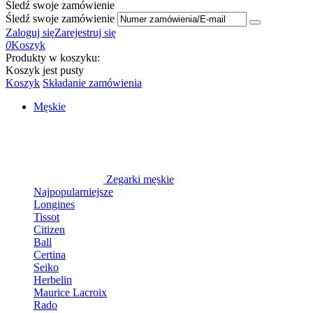
Śledź swoje zamówienie
Śledź swoje zamówienie
Zaloguj się
Zarejestruj się
0
Koszyk
Produkty w koszyku:
Koszyk jest pusty
Koszyk
Składanie zamówienia
Męskie
Zegarki męskie
Najpopularniejsze
Longines
Tissot
Citizen
Ball
Certina
Seiko
Herbelin
Maurice Lacroix
Rado