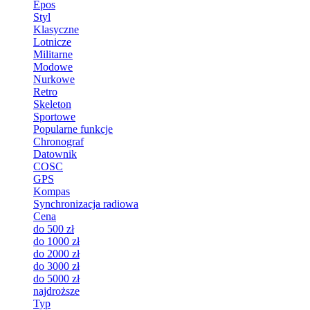
Epos
Styl
Klasyczne
Lotnicze
Militarne
Modowe
Nurkowe
Retro
Skeleton
Sportowe
Popularne funkcje
Chronograf
Datownik
COSC
GPS
Kompas
Synchronizacja radiowa
Cena
do 500 zł
do 1000 zł
do 2000 zł
do 3000 zł
do 5000 zł
najdroższe
Typ