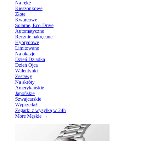
Na rękę
Kieszonkowe
Złote
Kwarcowe
Solarne, Eco-Drive
Automatyczne
Ręcznie nakręcane
Hybrydowe
Limitowane
Na okazje
Dzień Dziadka
Dzień Ojca
Walentynki
Zestawy
Na skróty
Amerykańskie
Japońskie
Szwajcarskie
Wyprzedaż
Zegarki z wysyłką w 24h
More Męskie
→