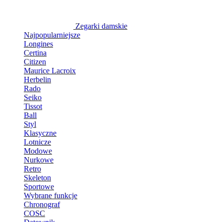
Zegarki damskie
Najpopularniejsze
Longines
Certina
Citizen
Maurice Lacroix
Herbelin
Rado
Seiko
Tissot
Ball
Styl
Klasyczne
Lotnicze
Modowe
Nurkowe
Retro
Skeleton
Sportowe
Wybrane funkcje
Chronograf
COSC