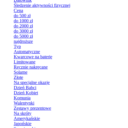
Datownik
Śledzenie aktywności fizycznej
Cena
do 500 zł
do 1000 zł
do 2000 zł
do 3000 zł
do 5000 zł
najdroższe
Typ
Automatyczne
Kwarcowe na baterię
Limitowane
Ręcznie nakręcane
Solarne
Złote
Na specjalne okazje
Dzień Babci
Dzień Kobiet
Komunia
Walentynki
Zestawy prezentowe
Na skróty
Amerykańskie
Japońskie