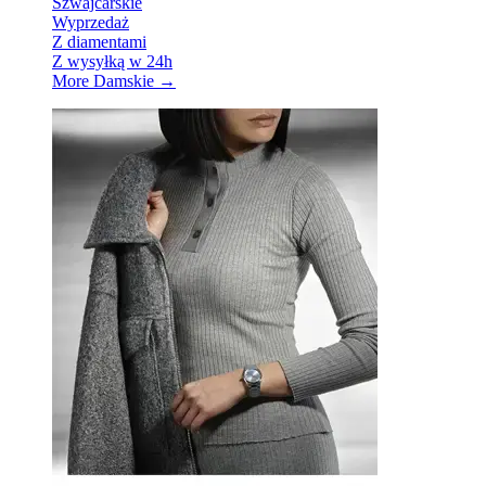
Szwajcarskie
Wyprzedaż
Z diamentami
Z wysyłką w 24h
More Damskie
→