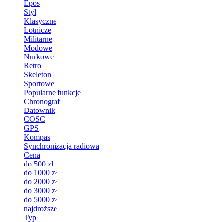
Epos
Styl
Klasyczne
Lotnicze
Militarne
Modowe
Nurkowe
Retro
Skeleton
Sportowe
Popularne funkcje
Chronograf
Datownik
COSC
GPS
Kompas
Synchronizacja radiowa
Cena
do 500 zł
do 1000 zł
do 2000 zł
do 3000 zł
do 5000 zł
najdroższe
Typ