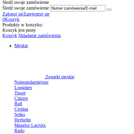
Śledź swoje zamówienie
Śledź swoje zamówienie
Zaloguj się
Zarejestruj się
0
Koszyk
Produkty w koszyku:
Koszyk jest pusty
Koszyk
Składanie zamówienia
Męskie
Zegarki męskie
Najpopularniejsze
Longines
Tissot
Citizen
Ball
Certina
Seiko
Herbelin
Maurice Lacroix
Rado