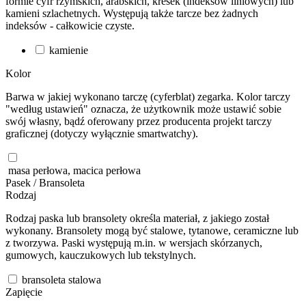
formie cyfr rzymskich, arabskich, kresek (indeksów liniowych) lub
kamieni szlachetnych. Występują także tarcze bez żadnych
indeksów - całkowicie czyste.
kamienie
Kolor
Barwa w jakiej wykonano tarczę (cyferblat) zegarka. Kolor tarczy
"według ustawień" oznacza, że użytkownik może ustawić sobie
swój własny, bądź oferowany przez producenta projekt tarczy
graficznej (dotyczy wyłącznie smartwatchy).
masa perłowa, macica perłowa
Pasek / Bransoleta
Rodzaj
Rodzaj paska lub bransolety określa materiał, z jakiego został
wykonany. Bransolety mogą być stalowe, tytanowe, ceramiczne lub
z tworzywa. Paski występują m.in. w wersjach skórzanych,
gumowych, kauczukowych lub tekstylnych.
bransoleta stalowa
Zapięcie