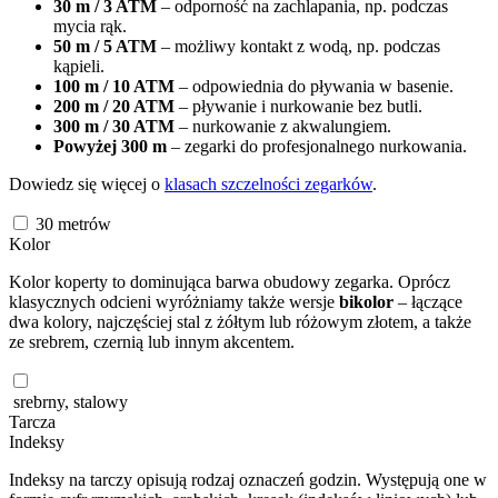
30 m / 3 ATM
– odporność na zachlapania, np. podczas
mycia rąk.
50 m / 5 ATM
– możliwy kontakt z wodą, np. podczas
kąpieli.
100 m / 10 ATM
– odpowiednia do pływania w basenie.
200 m / 20 ATM
– pływanie i nurkowanie bez butli.
300 m / 30 ATM
– nurkowanie z akwalungiem.
Powyżej 300 m
– zegarki do profesjonalnego nurkowania.
Dowiedz się więcej o
klasach szczelności zegarków
.
30
metrów
Kolor
Kolor koperty to dominująca barwa obudowy zegarka. Oprócz
klasycznych odcieni wyróżniamy także wersje
bikolor
– łączące
dwa kolory, najczęściej stal z żółtym lub różowym złotem, a także
ze srebrem, czernią lub innym akcentem.
srebrny, stalowy
Tarcza
Indeksy
Indeksy na tarczy opisują rodzaj oznaczeń godzin. Występują one w