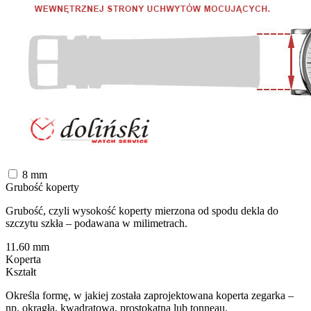
8
mm
Grubość koperty
Grubość, czyli wysokość koperty mierzona od spodu dekla do
szczytu szkła – podawana w milimetrach.
11.60
mm
Koperta
Kształt
Określa formę, w jakiej została zaprojektowana koperta zegarka –
np. okrągłą, kwadratową, prostokątną lub tonneau.