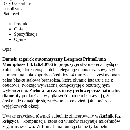
Raty 0% online
Lokalizacja
Płatności
Produkt
Opis
Specyfikacja
Opinie
Opis
Damski zegarek automatyczny Longines PrimaLuna
Moonphase L8.126.4.07.6
to propozycja stworzona z myślą o
kobietach, które cenią subtelną elegancję i ponadczasowy styl.
Harmonijna linia koperty o średnicy 34 mm została zestawiona z
pełną blasku stalową bransoletą, która płynnie integruje się z
obudową, tworząc wyważoną kompozycję o biżuteryjnym
wykończeniu.
Zielona tarcza z masy perłowej oraz naturalne
diamenty
podkreślają wyjątkowość modelu i sprawiają, że
doskonale odnajduje się zarówno na co dzień, jak i podczas
wyjątkowych okazji.
Uwagę przyciąga również subtelnie zintegrowany
wskaźnik faz
księżyca
– komplikacja, która od wieków fascynuje miłośników
zegarmistrzostwa. W PrimaLuna funkcja ta nie tylko pełni