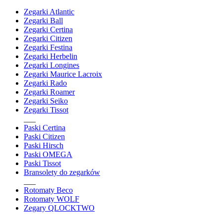
Zegarki Atlantic
Zegarki Ball
Zegarki Certina
Zegarki Citizen
Zegarki Festina
Zegarki Herbelin
Zegarki Longines
Zegarki Maurice Lacroix
Zegarki Rado
Zegarki Roamer
Zegarki Seiko
Zegarki Tissot
___
Paski Certina
Paski Citizen
Paski Hirsch
Paski OMEGA
Paski Tissot
Bransolety do zegarków
___
Rotomaty Beco
Rotomaty WOLF
Zegary QLOCKTWO