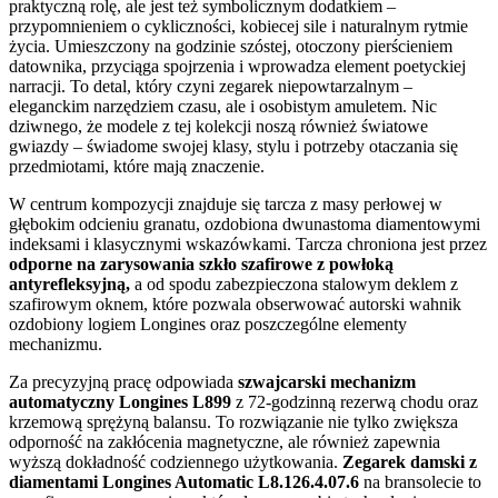
praktyczną rolę, ale jest też symbolicznym dodatkiem –
przypomnieniem o cykliczności, kobiecej sile i naturalnym rytmie
życia. Umieszczony na godzinie szóstej, otoczony pierścieniem
datownika, przyciąga spojrzenia i wprowadza element poetyckiej
narracji. To detal, który czyni zegarek niepowtarzalnym –
eleganckim narzędziem czasu, ale i osobistym amuletem. Nic
dziwnego, że modele z tej kolekcji noszą również światowe
gwiazdy – świadome swojej klasy, stylu i potrzeby otaczania się
przedmiotami, które mają znaczenie.
W centrum kompozycji znajduje się tarcza z masy perłowej w
głębokim odcieniu granatu, ozdobiona dwunastoma diamentowymi
indeksami i klasycznymi wskazówkami. Tarcza chroniona jest przez
odporne na zarysowania szkło szafirowe z powłoką
antyrefleksyjną,
a od spodu zabezpieczona stalowym deklem z
szafirowym oknem, które pozwala obserwować autorski wahnik
ozdobiony logiem Longines oraz poszczególne elementy
mechanizmu.
Za precyzyjną pracę odpowiada
szwajcarski mechanizm
automatyczny Longines L899
z 72-godzinną rezerwą chodu oraz
krzemową sprężyną balansu. To rozwiązanie nie tylko zwiększa
odporność na zakłócenia magnetyczne, ale również zapewnia
wyższą dokładność codziennego użytkowania.
Zegarek damski z
diamentami Longines Automatic L8.126.4.07.6
na bransolecie to