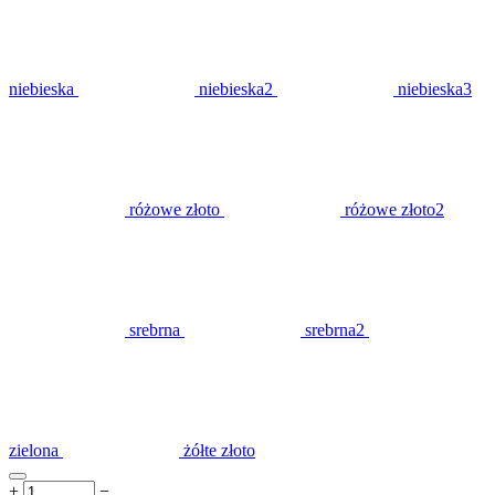
niebieska
niebieska2
niebieska3
różowe złoto
różowe złoto2
srebrna
srebrna2
zielona
żółte złoto
+
−