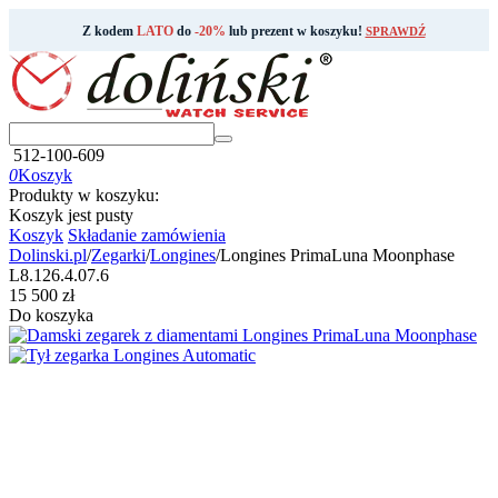
Z kodem
LATO
do
-20%
lub prezent w koszyku!
SPRAWDŹ
512-100-609
0
Koszyk
Produkty w koszyku:
Koszyk jest pusty
Koszyk
Składanie zamówienia
Dolinski.pl
/
Zegarki
/
Longines
/
Longines PrimaLuna Moonphase
L8.126.4.07.6
‍15 500‍
zł
Do koszyka