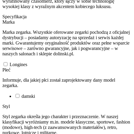
wyrafinowany czasomierz, który łączy w sobie technologię
wysokiej klasy z wyraźnym akcentem kobiecego luksusu.
Specyfikacja
Marka
Marka zegarka. Wszystkie oferowane zegarki pochodzą z oficjalnej
dystrybucji – posiadamy autoryzację na sprzedaż i serwis każdej
marki. Gwarantujemy oryginalność produktów oraz pełne wsparcie
serwisowe – zarówno gwarancyjne, jak i pogwarancyjne – w
naszych salonach i sklepie dolinski.pl.
Longines
Płeć
Informuje, dla jakiej płci został zaprojektowany dany model
zegarka.
damski
Styl
Styl zegarka określa jego charakter i przeznaczenie. W naszej
klasyfikacji wyróżniamy m.in. modele klasyczne, sportowe, fashion
(modowe), high-tech (z zaawansowanych materiałów), retro,
nurkowe, lotnicze i militarne.