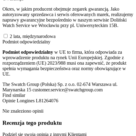
Okres, w jakim producent obejmuje zegarek gwarancją. Jako
autoryzowany sprzedawca i serwis oferowanych marek, realizujemy
naprawy gwarancyjne bezpośrednio w naszym serwisie Doliński
Watch Service we Wrocławiu przy pl. Uniwersyteckim 15B.
2 lata, międzynarodowa
Podmiot odpowiedzialny
Podmiot odpowiedzialny
w UE to firma, która odpowiada za
wprowadzenie produktu na rynek Unii Europejskiej. Zgodnie z
rozporządzeniem (UE) 2023/988 musi ona zapewnić, że produkt
spełnia wymagania bezpieczeństwa oraz normy obowiązujące w
UE.
The Swatch Group (Polska) Sp. z o.o. 02-674 Warszawa ul.
Marynarska 15 customer.service@swatchgroup.com
Find similar
Opinie
Longines L81264076
Nie znaleziono opinii
Recenzja tego produktu
Podziel się swoją opinią z innymi Klientami