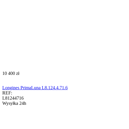
‍10 400‍
zł
Longines PrimaLuna L8.124.4.71.6
REF:
L81244716
Wysyłka 24h