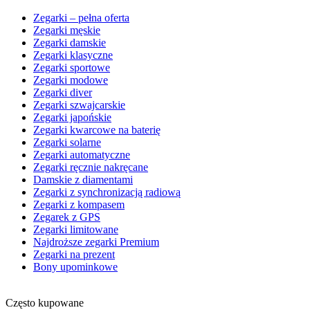
Zegarki – pełna oferta
Zegarki męskie
Zegarki damskie
Zegarki klasyczne
Zegarki sportowe
Zegarki modowe
Zegarki diver
Zegarki szwajcarskie
Zegarki japońskie
Zegarki kwarcowe na baterię
Zegarki solarne
Zegarki automatyczne
Zegarki ręcznie nakręcane
Damskie z diamentami
Zegarki z synchronizacją radiową
Zegarki z kompasem
Zegarek z GPS
Zegarki limitowane
Najdroższe zegarki Premium
Zegarki na prezent
Bony upominkowe
Często kupowane