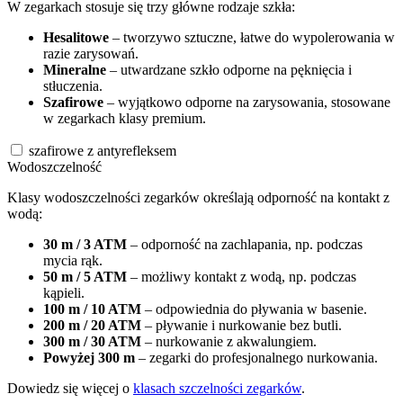
W zegarkach stosuje się trzy główne rodzaje szkła:
Hesalitowe
– tworzywo sztuczne, łatwe do wypolerowania w
razie zarysowań.
Mineralne
– utwardzane szkło odporne na pęknięcia i
stłuczenia.
Szafirowe
– wyjątkowo odporne na zarysowania, stosowane
w zegarkach klasy premium.
szafirowe z antyrefleksem
Wodoszczelność
Klasy wodoszczelności zegarków określają odporność na kontakt z
wodą:
30 m / 3 ATM
– odporność na zachlapania, np. podczas
mycia rąk.
50 m / 5 ATM
– możliwy kontakt z wodą, np. podczas
kąpieli.
100 m / 10 ATM
– odpowiednia do pływania w basenie.
200 m / 20 ATM
– pływanie i nurkowanie bez butli.
300 m / 30 ATM
– nurkowanie z akwalungiem.
Powyżej 300 m
– zegarki do profesjonalnego nurkowania.
Dowiedz się więcej o
klasach szczelności zegarków
.