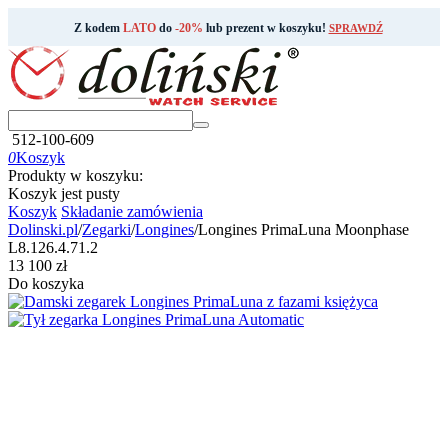
Z kodem
LATO
do
-20%
lub prezent w koszyku!
SPRAWDŹ
512-100-609
0
Koszyk
Produkty w koszyku:
Koszyk jest pusty
Koszyk
Składanie zamówienia
Dolinski.pl
/
Zegarki
/
Longines
/
Longines PrimaLuna Moonphase
L8.126.4.71.2
‍13 100‍
zł
Do koszyka