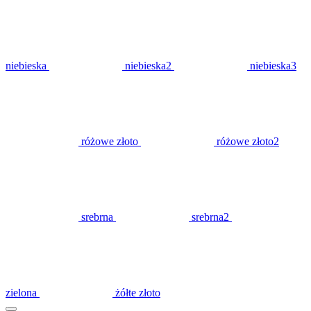
niebieska
niebieska2
niebieska3
różowe złoto
różowe złoto2
srebrna
srebrna2
zielona
żółte złoto