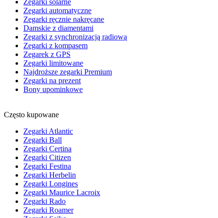
Zegarki solarne
Zegarki automatyczne
Zegarki ręcznie nakręcane
Damskie z diamentami
Zegarki z synchronizacją radiową
Zegarki z kompasem
Zegarek z GPS
Zegarki limitowane
Najdroższe zegarki Premium
Zegarki na prezent
Bony upominkowe
Często kupowane
Zegarki Atlantic
Zegarki Ball
Zegarki Certina
Zegarki Citizen
Zegarki Festina
Zegarki Herbelin
Zegarki Longines
Zegarki Maurice Lacroix
Zegarki Rado
Zegarki Roamer