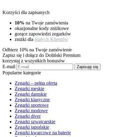
Korzyści dla zapisanych
10%
na Twoje zamówienia
okazjonalne kody zniżkowe
gorące zapowiedzi zegarków
zniżki dla
Stałych Klientów
Odbierz 10% na Twoje zamówienie
Zapisz się i dołącz do Doliński Premium
korzystaj z wszystkich bonusów
E-mail
Zapisuję się
Popularne kategorie
Zegarki – pełna oferta
Zegarki męskie
Zegarki damskie
Zegarki klasyczne
Zegarki sportowe
Zegarki modowe
Zegarki diver
Zegarki szwajcarskie
Zegarki japońskie
Zegarki kwarcowe na baterię