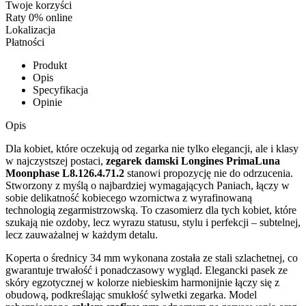
Twoje korzyści
Raty 0% online
Lokalizacja
Płatności
Produkt
Opis
Specyfikacja
Opinie
Opis
Dla kobiet, które oczekują od zegarka nie tylko elegancji, ale i klasy
w najczystszej postaci,
zegarek damski Longines PrimaLuna
Moonphase L8.126.4.71.2
stanowi propozycję nie do odrzucenia.
Stworzony z myślą o najbardziej wymagających Paniach, łączy w
sobie delikatność kobiecego wzornictwa z wyrafinowaną
technologią zegarmistrzowską. To czasomierz dla tych kobiet, które
szukają nie ozdoby, lecz wyrazu statusu, stylu i perfekcji – subtelnej,
lecz zauważalnej w każdym detalu.
Koperta o średnicy 34 mm wykonana została ze stali szlachetnej, co
gwarantuje trwałość i ponadczasowy wygląd. Elegancki pasek ze
skóry egzotycznej w kolorze niebieskim harmonijnie łączy się z
obudową, podkreślając smukłość sylwetki zegarka. Model