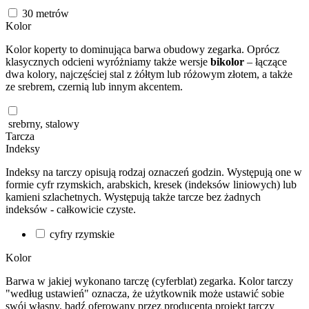
30
metrów
Kolor
Kolor koperty to dominująca barwa obudowy zegarka. Oprócz
klasycznych odcieni wyróżniamy także wersje
bikolor
– łączące
dwa kolory, najczęściej stal z żółtym lub różowym złotem, a także
ze srebrem, czernią lub innym akcentem.
srebrny, stalowy
Tarcza
Indeksy
Indeksy na tarczy opisują rodzaj oznaczeń godzin. Występują one w
formie cyfr rzymskich, arabskich, kresek (indeksów liniowych) lub
kamieni szlachetnych. Występują także tarcze bez żadnych
indeksów - całkowicie czyste.
cyfry rzymskie
Kolor
Barwa w jakiej wykonano tarczę (cyferblat) zegarka. Kolor tarczy
"według ustawień" oznacza, że użytkownik może ustawić sobie
swój własny, bądź oferowany przez producenta projekt tarczy