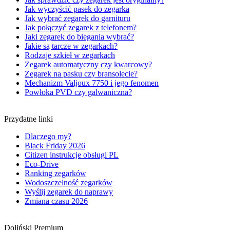
Jak wyczyścić pasek do zegarka
Jak wybrać zegarek do garnituru
Jak połączyć zegarek z telefonem?
Jaki zegarek do biegania wybrać?
Jakie są tarcze w zegarkach?
Rodzaje szkieł w zegarkach
Zegarek automatyczny czy kwarcowy?
Zegarek na pasku czy bransolecie?
Mechanizm Valjoux 7750 i jego fenomen
Powłoka PVD czy galwaniczna?
Przydatne linki
Dlaczego my?
Black Friday 2026
Citizen instrukcje obsługi PL
Eco-Drive
Ranking zegarków
Wodoszczelność zegarków
Wyślij zegarek do naprawy
Zmiana czasu 2026
Doliński Premium