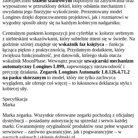
zabezpieczono
szkłem szafirowym
odpornym na zarysowania oraz
wyposażono w przeszklony dekiel, który odsłania mechanizm i
uwydatnia jego finezyjne wykończenie. Prezentowany model
Longines dzięki dopracowanemu projektowi, jak i rozmiarowi w
wygodny sposób ułoży się na każdym kobiecym nadgarstku.
Centralnym punktem kompozycji jest cyferblat w kolorze srebrnym
z niebieskimi wskazówkami, który subtelnie mieni się w świetle. Na
godzinie szóstej znajduje się
wskaźnik faz księżyca
– funkcja
łącząca piękno z praktycznością. Przydatnym dodatkiem, który
zwiększa funkcjonalność, jest datownik, którego skala otacza
wskaźnik MoonPhase. Wewnątrz pracuje
szwajcarski mechanizm
automatyczny Longines L899,
zapewniający niezawodność i
precyzję działania.
Zegarek Longines Automatic L8.126.4.71.2
na pasku skórzanym
to model, który nie tylko zachwyca
wyglądem, ale oferuje coś więcej – to luksusowa deklaracja stylu i
kobiecej siły.
Specyfikacja
Marka
Marka zegarka. Wszystkie oferowane zegarki pochodzą z oficjalnej
dystrybucji – posiadamy autoryzację na sprzedaż i serwis każdej
marki. Gwarantujemy oryginalność produktów oraz pełne wsparcie
serwisowe – zarówno gwarancyjne, jak i pogwarancyjne – w
naszych salonach i sklepie dolinski.pl.