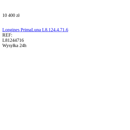
‍10 400‍
zł
Longines PrimaLuna L8.124.4.71.6
REF:
L81244716
Wysyłka 24h