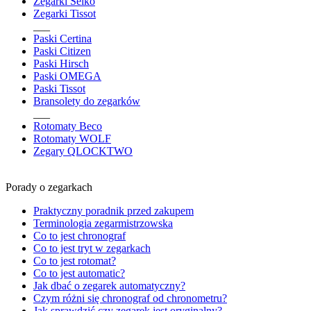
Zegarki Seiko
Zegarki Tissot
___
Paski Certina
Paski Citizen
Paski Hirsch
Paski OMEGA
Paski Tissot
Bransolety do zegarków
___
Rotomaty Beco
Rotomaty WOLF
Zegary QLOCKTWO
Porady o zegarkach
Praktyczny poradnik przed zakupem
Terminologia zegarmistrzowska
Co to jest chronograf
Co to jest tryt w zegarkach
Co to jest rotomat?
Co to jest automatic?
Jak dbać o zegarek automatyczny?
Czym różni się chronograf od chronometru?
Jak sprawdzić czy zegarek jest oryginalny?