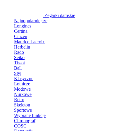
Zegarki damskie
Najpopularniejsze
Longines
Certina
Citizen
Maurice Lacroix
Herbelin
Rado
Seiko
Tissot
Ball
Styl
Klasyczne
Lotnicze
Modowe
Nurkowe
Retro
Skeleton
Sportowe
Wybrane funkcje
Chronograf
COSC