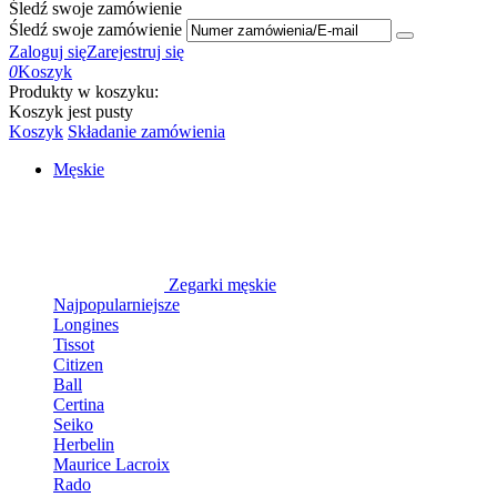
Śledź swoje zamówienie
Śledź swoje zamówienie
Zaloguj się
Zarejestruj się
0
Koszyk
Produkty w koszyku:
Koszyk jest pusty
Koszyk
Składanie zamówienia
Męskie
Zegarki męskie
Najpopularniejsze
Longines
Tissot
Citizen
Ball
Certina
Seiko
Herbelin
Maurice Lacroix
Rado