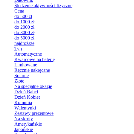
Datownik
Śledzenie aktywności fizycznej
Cena
do 500 zł
do 1000 zł
do 2000 zł
do 3000 zł
do 5000 zł
najdroższe
Typ
Automatyczne
Kwarcowe na baterię
Limitowane
Ręcznie nakręcane
Solarne
Złote
Na specjalne okazje
Dzień Babci
Dzień Kobiet
Komunia
Walentynki
Zestawy prezentowe
Na skróty
Amerykańskie
Japońskie