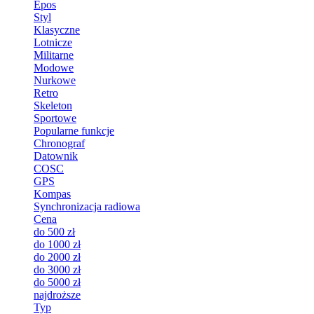
Epos
Styl
Klasyczne
Lotnicze
Militarne
Modowe
Nurkowe
Retro
Skeleton
Sportowe
Popularne funkcje
Chronograf
Datownik
COSC
GPS
Kompas
Synchronizacja radiowa
Cena
do 500 zł
do 1000 zł
do 2000 zł
do 3000 zł
do 5000 zł
najdroższe
Typ