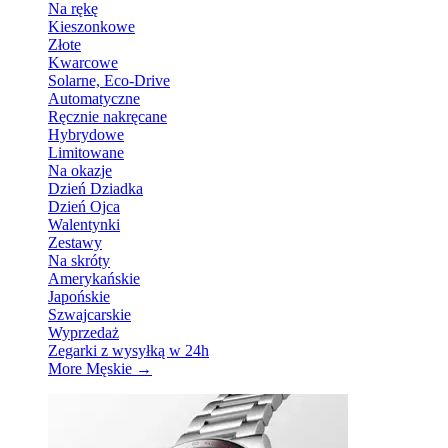
Na rękę
Kieszonkowe
Złote
Kwarcowe
Solarne, Eco-Drive
Automatyczne
Ręcznie nakręcane
Hybrydowe
Limitowane
Na okazje
Dzień Dziadka
Dzień Ojca
Walentynki
Zestawy
Na skróty
Amerykańskie
Japońskie
Szwajcarskie
Wyprzedaż
Zegarki z wysyłką w 24h
More Męskie
→