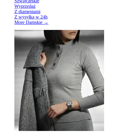
Szwajcarskie
Wyprzedaż
Z diamentami
Z wysyłką w 24h
More Damskie
→