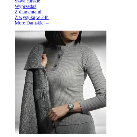
Szwajcarskie
Wyprzedaż
Z diamentami
Z wysyłką w 24h
More Damskie
→