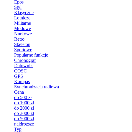
Epos
Styl
Klasyczne
Lotnicze
Militarne
Modowe
Nurkowe
Retro
Skeleton
Sportowe
Popularne funkcje
Chronograf
Datownik
COSC
GPS
Kompas
Synchronizacja radiowa
Cena
do 500 zł
do 1000 zł
do 2000 zł
do 3000 zł
do 5000 zł
najdroższe
Typ