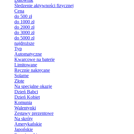
Datownik
Śledzenie aktywności fizycznej
Cena
do 500 zł
do 1000 zł
do 2000 zł
do 3000 zł
do 5000 zł
najdroższe
Typ
Automatyczne
Kwarcowe na baterię
Limitowane
Ręcznie nakręcane
Solarne
Złote
Na specjalne okazje
Dzień Babci
Dzień Kobiet
Komunia
Walentynki
Zestawy prezentowe
Na skróty
Amerykańskie
Japońskie