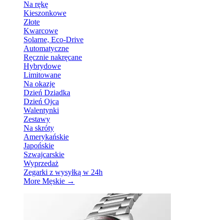
Na rękę
Kieszonkowe
Złote
Kwarcowe
Solarne, Eco-Drive
Automatyczne
Ręcznie nakręcane
Hybrydowe
Limitowane
Na okazje
Dzień Dziadka
Dzień Ojca
Walentynki
Zestawy
Na skróty
Amerykańskie
Japońskie
Szwajcarskie
Wyprzedaż
Zegarki z wysyłką w 24h
More Męskie
→