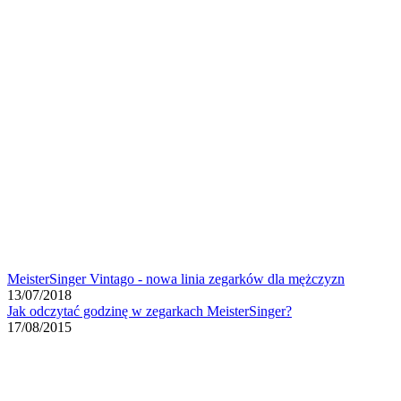
MeisterSinger Vintago - nowa linia zegarków dla mężczyzn
13/07/2018
Jak odczytać godzinę w zegarkach MeisterSinger?
17/08/2015