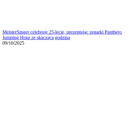
MeisterSinger celebruje 25-lecie, prezentując zegarki Panthero
Jumping Hour ze skaczącą godziną
09/10/2025