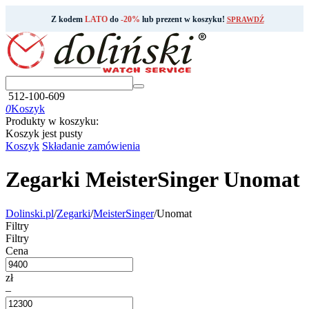
Z kodem
LATO
do
-20%
lub prezent w koszyku!
SPRAWDŹ
512-100-609
0
Koszyk
Produkty w koszyku:
Koszyk jest pusty
Koszyk
Składanie zamówienia
Zegarki MeisterSinger Unomat
Dolinski.pl
/
Zegarki
/
MeisterSinger
/
Unomat
Filtry
Filtry
Cena
zł
–