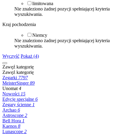
limitowana
Nie znaleziono żadnej pozycji spełniającej kryteria
wyszukiwania.
Kraj pochodzenia
Niemcy
Nie znaleziono żadnej pozycji spełniającej kryteria
wyszukiwania.
Wyczyść
Pokaż (4)
Zawęź kategorię
Zawęź kategorię
Zegarki
7797
MeisterSinger
89
Unomat
4
Nowości
15
Edycje specjalne
6
Zegary ścienne
1
Archao
6
Astroscope
2
Bell Hora
1
Kaenos
8
Lunascope
2