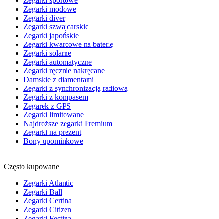
Zegarki sportowe
Zegarki modowe
Zegarki diver
Zegarki szwajcarskie
Zegarki japońskie
Zegarki kwarcowe na baterię
Zegarki solarne
Zegarki automatyczne
Zegarki ręcznie nakręcane
Damskie z diamentami
Zegarki z synchronizacją radiową
Zegarki z kompasem
Zegarek z GPS
Zegarki limitowane
Najdroższe zegarki Premium
Zegarki na prezent
Bony upominkowe
Często kupowane
Zegarki Atlantic
Zegarki Ball
Zegarki Certina
Zegarki Citizen
Zegarki Festina