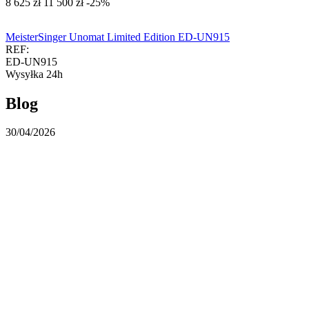
‍8 625‍
zł
‍11 500‍
zł
-25%
MeisterSinger Unomat Limited Edition ED-UN915
REF:
ED-UN915
Wysyłka 24h
Blog
30/04/2026