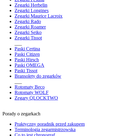
Zegarki Herbelin
Zegarki Longines
Zegarki Maurice Lacroix
Zegarki Rado
Zegarki Roamer
Zegarki Seiko
Zegarki Tissot
___
Paski Certina
Paski Citizen
Paski Hirsch
Paski OMEGA
Paski Tissot
Bransolety do zegarków
___
Rotomaty Beco
Rotomaty WOLF
Zegary QLOCKTWO
Porady o zegarkach
Praktyczny poradnik przed zakupem
Terminologia zegarmistrzowska
Co to jest chronograf