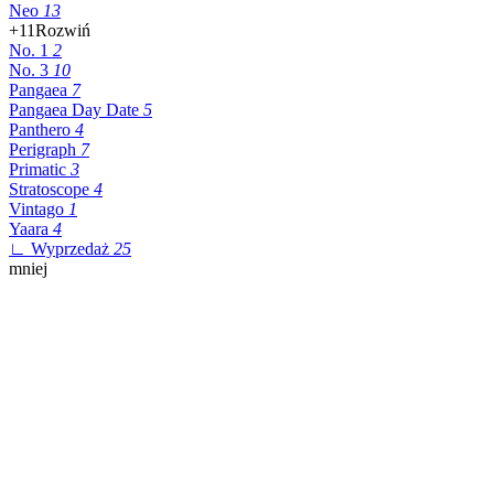
Neo
13
+11
Rozwiń
No. 1
2
No. 3
10
Pangaea
7
Pangaea Day Date
5
Panthero
4
Perigraph
7
Primatic
3
Stratoscope
4
Vintago
1
Yaara
4
∟ Wyprzedaż
25
mniej