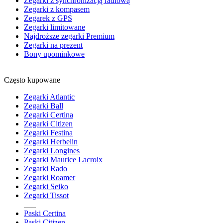
Zegarki z synchronizacją radiową
Zegarki z kompasem
Zegarek z GPS
Zegarki limitowane
Najdroższe zegarki Premium
Zegarki na prezent
Bony upominkowe
Często kupowane
Zegarki Atlantic
Zegarki Ball
Zegarki Certina
Zegarki Citizen
Zegarki Festina
Zegarki Herbelin
Zegarki Longines
Zegarki Maurice Lacroix
Zegarki Rado
Zegarki Roamer
Zegarki Seiko
Zegarki Tissot
___
Paski Certina
Paski Citizen