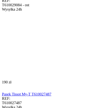
REF:
T610029084 - ost
Wysyłka 24h
‍190‍
zł
Pasek Tissot My-T T610027487
REF:
T610027487
Wysyłka 24h