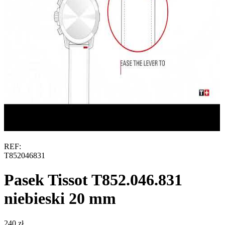
REF:
T852046831
Pasek Tissot T852.046.831
niebieski 20 mm
‍240‍
zł