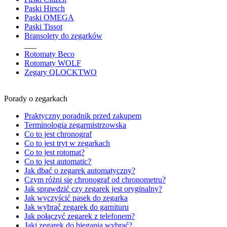
Paski Hirsch
Paski OMEGA
Paski Tissot
Bransolety do zegarków
___
Rotomaty Beco
Rotomaty WOLF
Zegary QLOCKTWO
Porady o zegarkach
Praktyczny poradnik przed zakupem
Terminologia zegarmistrzowska
Co to jest chronograf
Co to jest tryt w zegarkach
Co to jest rotomat?
Co to jest automatic?
Jak dbać o zegarek automatyczny?
Czym różni się chronograf od chronometru?
Jak sprawdzić czy zegarek jest oryginalny?
Jak wyczyścić pasek do zegarka
Jak wybrać zegarek do garnituru
Jak połączyć zegarek z telefonem?
Jaki zegarek do biegania wybrać?