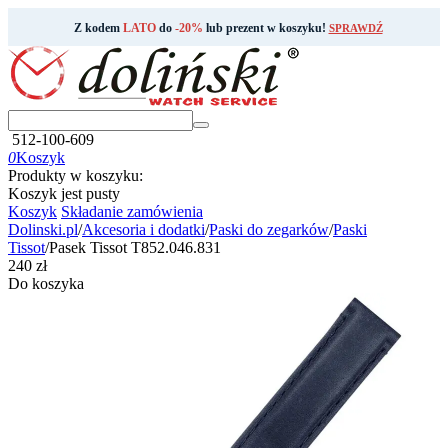
Z kodem
LATO
do
-20%
lub prezent w koszyku!
SPRAWDŹ
512-100-609
0
Koszyk
Produkty w koszyku:
Koszyk jest pusty
Koszyk
Składanie zamówienia
Dolinski.pl
/
Akcesoria i dodatki
/
Paski do zegarków
/
Paski
Tissot
/
Pasek Tissot T852.046.831
‍240‍
zł
Do koszyka