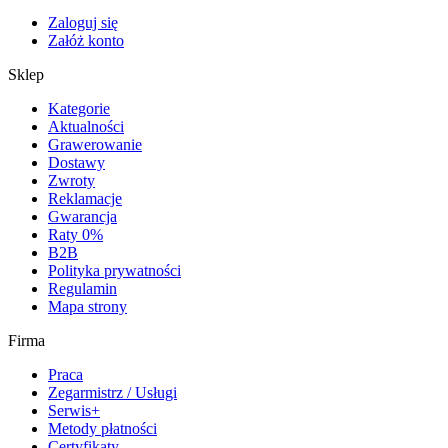
Zaloguj się
Załóż konto
Sklep
Kategorie
Aktualności
Grawerowanie
Dostawy
Zwroty
Reklamacje
Gwarancja
Raty 0%
B2B
Polityka prywatności
Regulamin
Mapa strony
Firma
Praca
Zegarmistrz / Usługi
Serwis+
Metody płatności
Certyfikaty