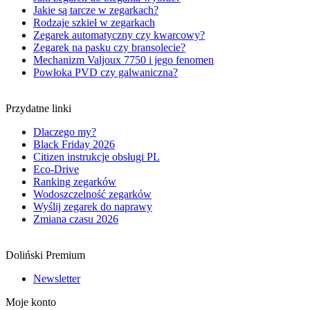
Jakie są tarcze w zegarkach?
Rodzaje szkieł w zegarkach
Zegarek automatyczny czy kwarcowy?
Zegarek na pasku czy bransolecie?
Mechanizm Valjoux 7750 i jego fenomen
Powłoka PVD czy galwaniczna?
Przydatne linki
Dlaczego my?
Black Friday 2026
Citizen instrukcje obsługi PL
Eco-Drive
Ranking zegarków
Wodoszczelność zegarków
Wyślij zegarek do naprawy
Zmiana czasu 2026
Doliński Premium
Newsletter
Moje konto