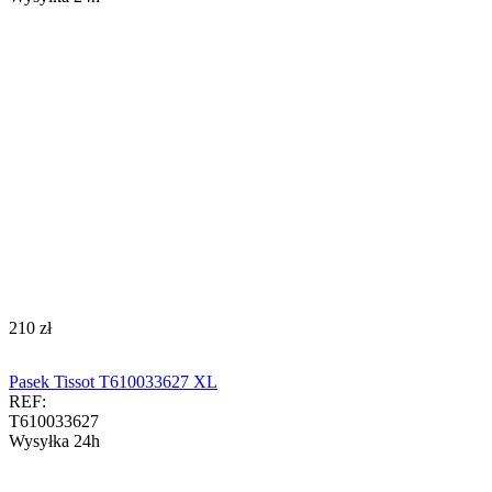
‍210‍
zł
Pasek Tissot T610033627 XL
REF:
T610033627
Wysyłka 24h