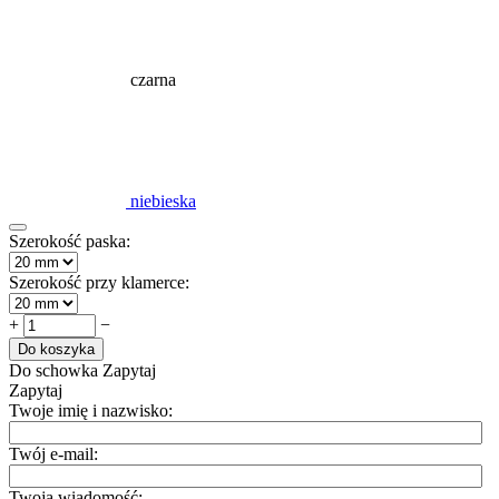
czarna
niebieska
Szerokość paska:
Szerokość przy klamerce:
+
−
Do koszyka
Do schowka
Zapytaj
Zapytaj
Twoje imię i nazwisko:
Twój e-mail:
Twoja wiadomość: