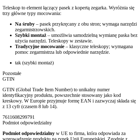
Teleskop to element łączący pasek z kopertą zegarka. Wyróżnia się
trzy główne typy mocowania:
Na śruby
– pasek przykręcany z obu stron; wymaga narzędzi
zegarmistrzowskich.
Szybki montaż
– umożliwia samodzielną wymianę paska bez
użycia narzędzi. Teleskopy w zestawie.
Tradycyjne mocowanie
– klasyczne teleskopy; wymagana
pomoc zegarmistrza lub odpowiednie narzędzie.
tak (szybki montaż)
Pozostałe
GTIN
GTIN (Global Trade Item Number) to unikalny numer
identyfikacyjny produktu, powszechnie stosowany jako kod
kreskowy. W Europie przyjmuje formę EAN i zazwyczaj składa się
z 13 cyfr (czasem 8 lub 14).
7611608299791
Podmiot odpowiedzialny
Podmiot odpowiedzialny
w UE to firma, która odpowiada za
wprowadzenie produktu na rynek Unii Europejskiej. Zgodnie z