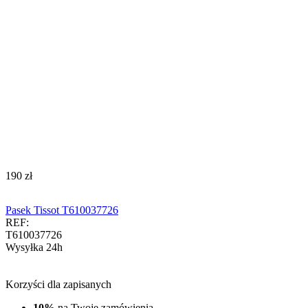
‍190‍
zł
Pasek Tissot T610037726
REF:
T610037726
Wysyłka 24h
Korzyści dla zapisanych
10%
na Twoje zamówienia