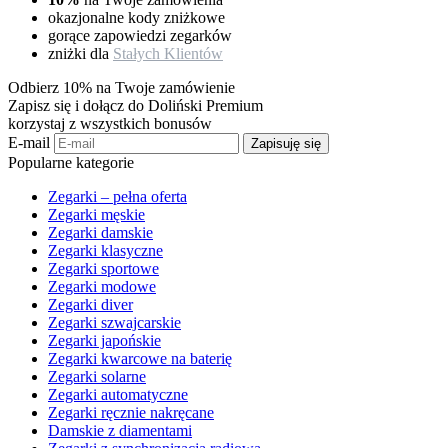
okazjonalne kody zniżkowe
gorące zapowiedzi zegarków
zniżki dla
Stałych Klientów
Odbierz 10% na Twoje zamówienie
Zapisz się i dołącz do Doliński Premium
korzystaj z wszystkich bonusów
E-mail
Zapisuję się
Popularne kategorie
Zegarki – pełna oferta
Zegarki męskie
Zegarki damskie
Zegarki klasyczne
Zegarki sportowe
Zegarki modowe
Zegarki diver
Zegarki szwajcarskie
Zegarki japońskie
Zegarki kwarcowe na baterię
Zegarki solarne
Zegarki automatyczne
Zegarki ręcznie nakręcane
Damskie z diamentami