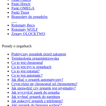
Paski Hirsch
Paski OMEGA
Paski Tissot
Bransolety do zegarków
___
Rotomaty Beco
Rotomaty WOLF
Zegary QLOCKTWO
Porady o zegarkach
Praktyczny poradnik przed zakupem
Terminologia zegarmistrzowska
Co to jest chronograf
Co to jest tryt w zegarkach
Co to jest rotomat?
Co to jest automatic?
Jak dbać o zegarek automatyczny?
Czym różni się chronograf od chronometru?
Jak sprawdzić czy zegarek jest oryginalny?
Jak wyczyścić pasek do zegarka
Jak wybrać zegarek do garnituru
Jak połączyć zegarek z telefonem?
Jaki zegarek do biegania wybrać?