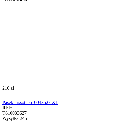
‍210‍
zł
Pasek Tissot T610033627 XL
REF:
T610033627
Wysyłka 24h