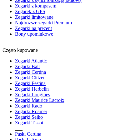
Zegarki z synchronizacją radiową
Zegarki z kompasem
Zegarek z GPS
Zegarki limitowane
Najdroższe zegarki Premium
Zegarki na prezent
Bony upominkowe
Często kupowane
Zegarki Atlantic
Zegarki Ball
Zegarki Certina
Zegarki Citizen
Zegarki Festina
Zegarki Herbelin
Zegarki Longines
Zegarki Maurice Lacroix
Zegarki Rado
Zegarki Roamer
Zegarki Seiko
Zegarki Tissot
___
Paski Certina
Paski Citizen