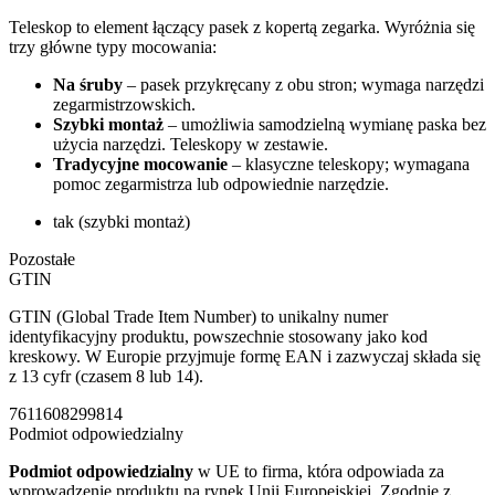
Teleskop to element łączący pasek z kopertą zegarka. Wyróżnia się
trzy główne typy mocowania:
Na śruby
– pasek przykręcany z obu stron; wymaga narzędzi
zegarmistrzowskich.
Szybki montaż
– umożliwia samodzielną wymianę paska bez
użycia narzędzi. Teleskopy w zestawie.
Tradycyjne mocowanie
– klasyczne teleskopy; wymagana
pomoc zegarmistrza lub odpowiednie narzędzie.
tak (szybki montaż)
Pozostałe
GTIN
GTIN (Global Trade Item Number) to unikalny numer
identyfikacyjny produktu, powszechnie stosowany jako kod
kreskowy. W Europie przyjmuje formę EAN i zazwyczaj składa się
z 13 cyfr (czasem 8 lub 14).
7611608299814
Podmiot odpowiedzialny
Podmiot odpowiedzialny
w UE to firma, która odpowiada za
wprowadzenie produktu na rynek Unii Europejskiej. Zgodnie z