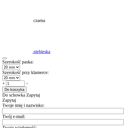
czarna
niebieska
Szerokość paska:
Szerokość przy klamerce:
+
−
Do koszyka
Do schowka
Zapytaj
Zapytaj
Twoje imię i nazwisko:
Twój e-mail:
Twoja wiadomość: