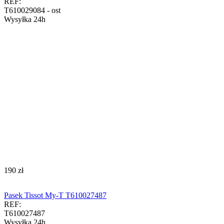
REF:
T610029084 - ost
Wysyłka 24h
‍190‍
zł
Pasek Tissot My-T T610027487
REF:
T610027487
Wysyłka 24h