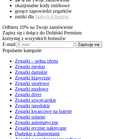
okazjonalne kody zniżkowe
gorące zapowiedzi zegarków
zniżki dla
Stałych Klientów
Odbierz 10% na Twoje zamówienie
Zapisz się i dołącz do Doliński Premium
korzystaj z wszystkich bonusów
E-mail
Zapisuję się
Popularne kategorie
Zegarki – pełna oferta
Zegarki męskie
Zegarki damskie
Zegarki klasyczne
Zegarki sportowe
Zegarki modowe
Zegarki diver
Zegarki szwajcarskie
Zegarki japońskie
Zegarki kwarcowe na baterię
Zegarki solarne
Zegarki automatyczne
Zegarki ręcznie nakręcane
Damskie z diamentami