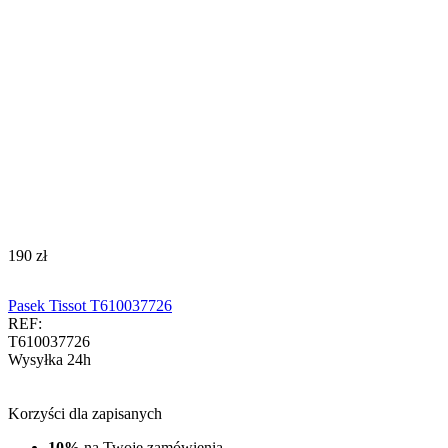
‍190‍
zł
Pasek Tissot T610037726
REF:
T610037726
Wysyłka 24h
Korzyści dla zapisanych
10%
na Twoje zamówienia