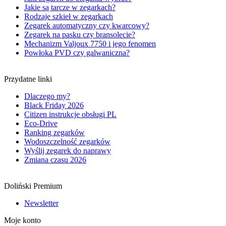
Jakie są tarcze w zegarkach?
Rodzaje szkieł w zegarkach
Zegarek automatyczny czy kwarcowy?
Zegarek na pasku czy bransolecie?
Mechanizm Valjoux 7750 i jego fenomen
Powłoka PVD czy galwaniczna?
Przydatne linki
Dlaczego my?
Black Friday 2026
Citizen instrukcje obsługi PL
Eco-Drive
Ranking zegarków
Wodoszczelność zegarków
Wyślij zegarek do naprawy
Zmiana czasu 2026
Doliński Premium
Newsletter
Moje konto