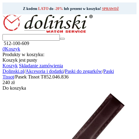
Z kodem
LATO
do
-20%
lub prezent w koszyku!
SPRAWDŹ
512-100-609
0
Koszyk
Produkty w koszyku:
Koszyk jest pusty
Koszyk
Składanie zamówienia
Dolinski.pl
/
Akcesoria i dodatki
/
Paski do zegarków
/
Paski
Tissot
/
Pasek Tissot T852.046.836
‍240‍
zł
Do koszyka