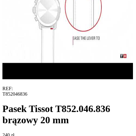
REF:
T852046836
Pasek Tissot T852.046.836
brązowy 20 mm
‍240‍
zł