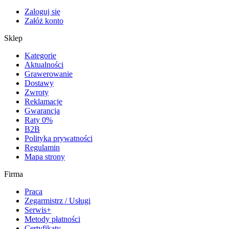
Zaloguj się
Załóż konto
Sklep
Kategorie
Aktualności
Grawerowanie
Dostawy
Zwroty
Reklamacje
Gwarancja
Raty 0%
B2B
Polityka prywatności
Regulamin
Mapa strony
Firma
Praca
Zegarmistrz / Usługi
Serwis+
Metody płatności
Certyfikaty