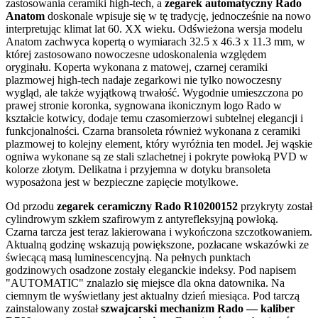
zastosowania ceramiki high-tech, a
zegarek automatyczny Rado
Anatom
doskonale wpisuje się w tę tradycję, jednocześnie na nowo
interpretując klimat lat 60. XX wieku. Odświeżona wersja modelu
Anatom zachwyca kopertą o wymiarach 32.5 x 46.3 x 11.3 mm, w
której zastosowano nowoczesne udoskonalenia względem
oryginału. Koperta wykonana z matowej, czarnej ceramiki
plazmowej high-tech nadaje zegarkowi nie tylko nowoczesny
wygląd, ale także wyjątkową trwałość. Wygodnie umieszczona po
prawej stronie koronka, sygnowana ikonicznym logo Rado w
kształcie kotwicy, dodaje temu czasomierzowi subtelnej elegancji i
funkcjonalności. Czarna bransoleta również wykonana z ceramiki
plazmowej to kolejny element, który wyróżnia ten model. Jej wąskie
ogniwa wykonane są ze stali szlachetnej i pokryte powłoką PVD w
kolorze złotym. Delikatna i przyjemna w dotyku bransoleta
wyposażona jest w bezpieczne zapięcie motylkowe.
Od przodu
zegarek ceramiczny Rado R10200152
przykryty został
cylindrowym szkłem szafirowym z antyrefleksyjną powłoką.
Czarna tarcza jest teraz lakierowana i wykończona szczotkowaniem.
Aktualną godzinę wskazują powiększone, pozłacane wskazówki ze
świecącą masą luminescencyjną. Na pełnych punktach
godzinowych osadzone zostały eleganckie indeksy. Pod napisem
"AUTOMATIC" znalazło się miejsce dla okna datownika. Na
ciemnym tle wyświetlany jest aktualny dzień miesiąca. Pod tarczą
zainstalowany został
szwajcarski mechanizm Rado — kaliber