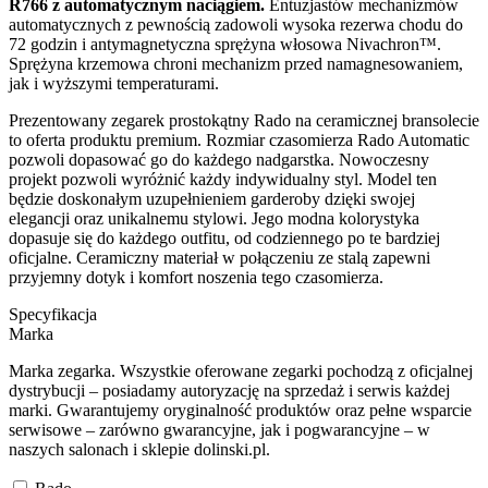
R766 z automatycznym naciągiem.
Entuzjastów mechanizmów
automatycznych z pewnością zadowoli wysoka rezerwa chodu do
72 godzin i antymagnetyczna sprężyna włosowa Nivachron™.
Sprężyna krzemowa chroni mechanizm przed namagnesowaniem,
jak i wyższymi temperaturami.
Prezentowany zegarek prostokątny Rado na ceramicznej bransolecie
to oferta produktu premium. Rozmiar czasomierza Rado Automatic
pozwoli dopasować go do każdego nadgarstka. Nowoczesny
projekt pozwoli wyróżnić każdy indywidualny styl. Model ten
będzie doskonałym uzupełnieniem garderoby dzięki swojej
elegancji oraz unikalnemu stylowi. Jego modna kolorystyka
dopasuje się do każdego outfitu, od codziennego po te bardziej
oficjalne. Ceramiczny materiał w połączeniu ze stalą zapewni
przyjemny dotyk i komfort noszenia tego czasomierza.
Specyfikacja
Marka
Marka zegarka. Wszystkie oferowane zegarki pochodzą z oficjalnej
dystrybucji – posiadamy autoryzację na sprzedaż i serwis każdej
marki. Gwarantujemy oryginalność produktów oraz pełne wsparcie
serwisowe – zarówno gwarancyjne, jak i pogwarancyjne – w
naszych salonach i sklepie dolinski.pl.