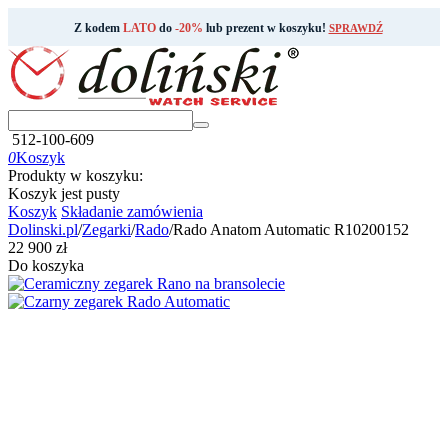
Z kodem
LATO
do
-20%
lub prezent w koszyku!
SPRAWDŹ
512-100-609
0
Koszyk
Produkty w koszyku:
Koszyk jest pusty
Koszyk
Składanie zamówienia
Dolinski.pl
/
Zegarki
/
Rado
/
Rado Anatom Automatic R10200152
‍22 900‍
zł
Do koszyka