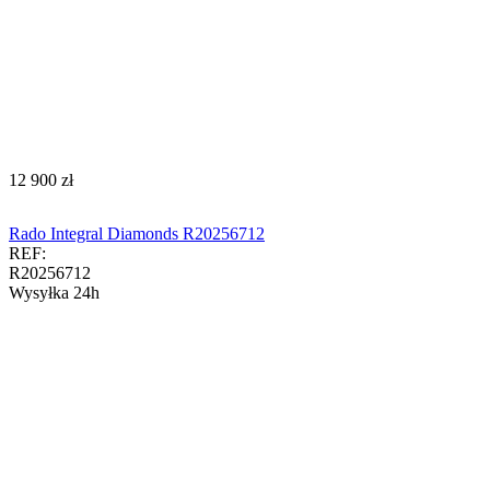
‍12 900‍
zł
Rado Integral Diamonds R20256712
REF:
R20256712
Wysyłka 24h