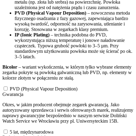
metalu (np. złota lub srebra) na powierzchnię. Powłoka
uzależniona jest od natężenia prądu i czasu zanurzenia.
PVD (Physical Vapour Deposition)
– nowoczesna metoda
fizycznego osadzania z fazy gazowej, zapewniająca bardzo
wysoką twardość, odporność na zarysowania, utlenianie i
korozję. Stosowana w zegarkach klasy premium.
IP (Ionic Plating)
– technika podobna do PVD,
wykorzystująca niższą temperaturę i jonowe naładowanie
cząsteczek. Typowa grubość powłoki to 3–5 µm. Przy
standardowym użytkowaniu powłoka może się ścierać po ok.
3–5 latach.
Bicolor
– wariant wykończenia, w którym tylko wybrane elementy
zegarka pokryte są powłoką galwaniczną lub PVD, np. elementy w
kolorze złotym w połączeniu ze stalą.
PVD (Physical Vapour Deposition)
Gwarancja
Okres, w jakim producent obejmuje zegarek gwarancją. Jako
autoryzowany sprzedawca i serwis oferowanych marek, realizujemy
naprawy gwarancyjne bezpośrednio w naszym serwisie Doliński
Watch Service we Wrocławiu przy pl. Uniwersyteckim 15B.
5 lat, międzynarodowa