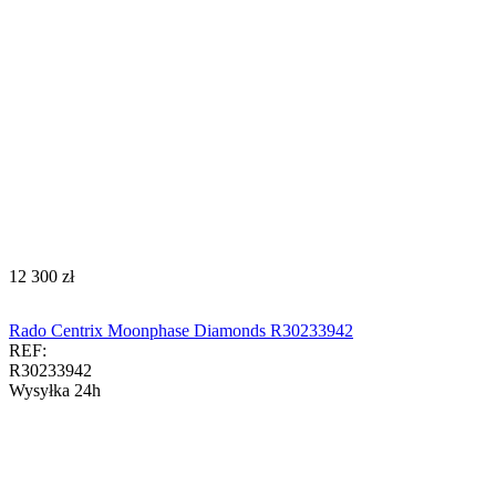
‍12 300‍
zł
Rado Centrix Moonphase Diamonds R30233942
REF:
R30233942
Wysyłka 24h