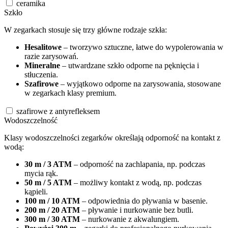
ceramika
Szkło
W zegarkach stosuje się trzy główne rodzaje szkła:
Hesalitowe
– tworzywo sztuczne, łatwe do wypolerowania w
razie zarysowań.
Mineralne
– utwardzane szkło odporne na pęknięcia i
stłuczenia.
Szafirowe
– wyjątkowo odporne na zarysowania, stosowane
w zegarkach klasy premium.
szafirowe z antyrefleksem
Wodoszczelność
Klasy wodoszczelności zegarków określają odporność na kontakt z
wodą:
30 m / 3 ATM
– odporność na zachlapania, np. podczas
mycia rąk.
50 m / 5 ATM
– możliwy kontakt z wodą, np. podczas
kąpieli.
100 m / 10 ATM
– odpowiednia do pływania w basenie.
200 m / 20 ATM
– pływanie i nurkowanie bez butli.
300 m / 30 ATM
– nurkowanie z akwalungiem.