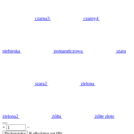
czarna3
czarny4
niebieska
pomarańczowa
szara
szara2
zielona
zielona2
żółta
żółte złoto
+
−
Kalkulator rat 0%
Do koszyka