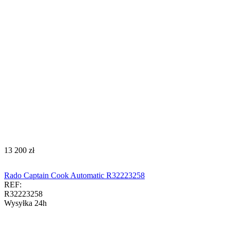
‍13 200‍
zł
Rado Captain Cook Automatic R32223258
REF:
R32223258
Wysyłka 24h