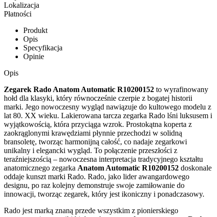
Lokalizacja
Płatności
Produkt
Opis
Specyfikacja
Opinie
Opis
Zegarek Rado Anatom Automatic R10200152
to wyrafinowany
hołd dla klasyki, który równocześnie czerpie z bogatej historii
marki. Jego nowoczesny wygląd nawiązuje do kultowego modelu z
lat 80. XX wieku. Lakierowana tarcza zegarka Rado lśni luksusem i
wyjątkowością, która przyciąga wzrok. Prostokątna koperta z
zaokrąglonymi krawędziami płynnie przechodzi w solidną
bransoletę, tworząc harmonijną całość, co nadaje zegarkowi
unikalny i elegancki wygląd. To połączenie przeszłości z
teraźniejszością – nowoczesna interpretacja tradycyjnego kształtu
anatomicznego zegarka
Anatom Automatic R10200152
doskonale
oddaje kunszt marki Rado. Rado, jako lider awangardowego
designu, po raz kolejny demonstruje swoje zamiłowanie do
innowacji, tworząc zegarek, który jest ikoniczny i ponadczasowy.
Rado jest marką znaną przede wszystkim z pionierskiego