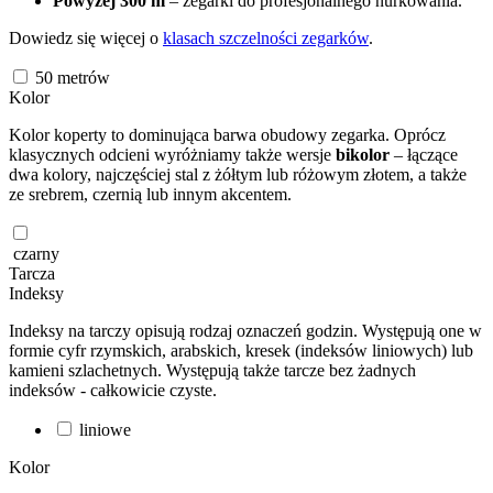
Powyżej 300 m
– zegarki do profesjonalnego nurkowania.
Dowiedz się więcej o
klasach szczelności zegarków
.
50
metrów
Kolor
Kolor koperty to dominująca barwa obudowy zegarka. Oprócz
klasycznych odcieni wyróżniamy także wersje
bikolor
– łączące
dwa kolory, najczęściej stal z żółtym lub różowym złotem, a także
ze srebrem, czernią lub innym akcentem.
czarny
Tarcza
Indeksy
Indeksy na tarczy opisują rodzaj oznaczeń godzin. Występują one w
formie cyfr rzymskich, arabskich, kresek (indeksów liniowych) lub
kamieni szlachetnych. Występują także tarcze bez żadnych
indeksów - całkowicie czyste.
liniowe
Kolor