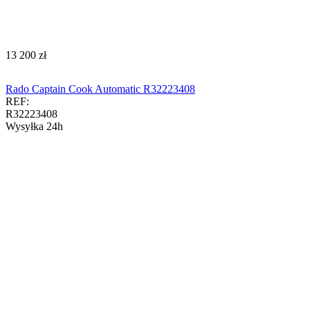
‍13 200‍
zł
Rado Captain Cook Automatic R32223408
REF:
R32223408
Wysyłka 24h