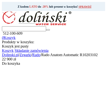
Z kodem
LATO
do
-20%
lub prezent w koszyku!
SPRAWDŹ
512-100-609
0
Koszyk
Produkty w koszyku:
Koszyk jest pusty
Koszyk
Składanie zamówienia
Dolinski.pl
/
Zegarki
/
Rado
/
Rado Anatom Automatic R10203102
‍22 900‍
zł
Do koszyka