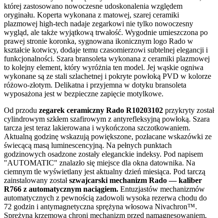
której zastosowano nowoczesne udoskonalenia względem
oryginału. Koperta wykonana z matowej, szarej ceramiki
plazmowej high-tech nadaje zegarkowi nie tylko nowoczesny
wygląd, ale także wyjątkową trwałość. Wygodnie umieszczona po
prawej stronie koronka, sygnowana ikonicznym logo Rado w
kształcie kotwicy, dodaje temu czasomierzowi subtelnej elegancji i
funkcjonalności. Szara bransoleta wykonana z ceramiki plazmowej
to kolejny element, który wyróżnia ten model. Jej wąskie ogniwa
wykonane są ze stali szlachetnej i pokryte powłoką PVD w kolorze
różowo-złotym. Delikatna i przyjemna w dotyku bransoleta
wyposażona jest w bezpieczne zapięcie motylkowe.
Od przodu
zegarek ceramiczny Rado R10203102
przykryty został
cylindrowym szkłem szafirowym z antyrefleksyjną powłoką. Szara
tarcza jest teraz lakierowana i wykończona szczotkowaniem.
Aktualną godzinę wskazują powiększone, pozłacane wskazówki ze
świecącą masą luminescencyjną. Na pełnych punktach
godzinowych osadzone zostały eleganckie indeksy. Pod napisem
"AUTOMATIC" znalazło się miejsce dla okna datownika. Na
ciemnym tle wyświetlany jest aktualny dzień miesiąca. Pod tarczą
zainstalowany został
szwajcarski mechanizm Rado — kaliber
R766 z automatycznym naciągiem.
Entuzjastów mechanizmów
automatycznych z pewnością zadowoli wysoka rezerwa chodu do
72 godzin i antymagnetyczna sprężyna włosowa Nivachron™.
Sprężyna krzemowa chroni mechanizm przed namagnesowaniem,