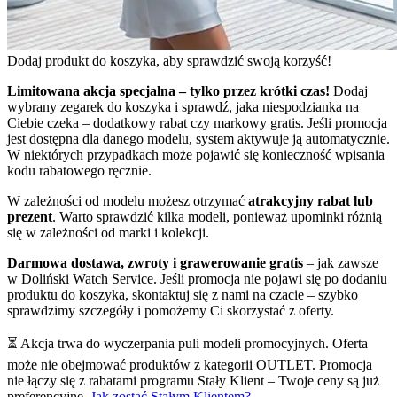
Dodaj produkt do koszyka, aby sprawdzić swoją korzyść!
Limitowana akcja specjalna – tylko przez krótki czas!
Dodaj
wybrany zegarek do koszyka i sprawdź, jaka niespodzianka na
Ciebie czeka – dodatkowy rabat czy markowy gratis. Jeśli promocja
jest dostępna dla danego modelu, system aktywuje ją automatycznie.
W niektórych przypadkach może pojawić się konieczność wpisania
kodu rabatowego ręcznie.
W zależności od modelu możesz otrzymać
atrakcyjny rabat lub
prezent
. Warto sprawdzić kilka modeli, ponieważ upominki różnią
się w zależności od marki i kolekcji.
Darmowa dostawa, zwroty i grawerowanie gratis
– jak zawsze
w Doliński Watch Service. Jeśli promocja nie pojawi się po dodaniu
produktu do koszyka, skontaktuj się z nami na czacie – szybko
sprawdzimy szczegóły i pomożemy Ci skorzystać z oferty.
⏳ Akcja trwa do wyczerpania puli modeli promocyjnych. Oferta
może nie obejmować produktów z kategorii OUTLET. Promocja
nie łączy się z rabatami programu Stały Klient – Twoje ceny są już
preferencyjne.
Jak zostać Stałym Klientem?