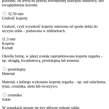
poziomo, od lewej do prawej zewnętrznej krawędzi obudowy, bez
uwzględnienia koronki.
32.50
mm
Grubość koperty
Grubość, czyli wysokość koperty mierzona od spodu dekla do
szczytu szkła – podawana w milimetrach.
11.3
mm
Koperta
Kształt
Określa formę, w jakiej została zaprojektowana koperta zegarka –
np. okrągłą, kwadratową, prostokątną lub tonneau.
prostokątny
Materiał
Materiał, z którego wykonano kopertę zegarka – np. stal szlachetna,
tytan, ceramika, złoto lub tworzywo.
ceramika
Szkło
W zegarkach stosuje się trzy główne rodzaje szkła: