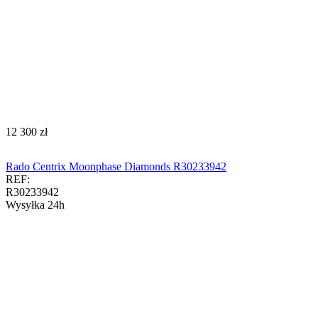
‍12 300‍
zł
Rado Centrix Moonphase Diamonds R30233942
REF:
R30233942
Wysyłka 24h