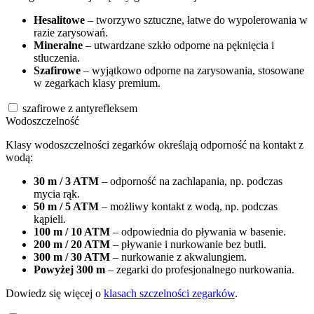
Hesalitowe
– tworzywo sztuczne, łatwe do wypolerowania w
razie zarysowań.
Mineralne
– utwardzane szkło odporne na pęknięcia i
stłuczenia.
Szafirowe
– wyjątkowo odporne na zarysowania, stosowane
w zegarkach klasy premium.
szafirowe z antyrefleksem
Wodoszczelność
Klasy wodoszczelności zegarków określają odporność na kontakt z
wodą:
30 m / 3 ATM
– odporność na zachlapania, np. podczas
mycia rąk.
50 m / 5 ATM
– możliwy kontakt z wodą, np. podczas
kąpieli.
100 m / 10 ATM
– odpowiednia do pływania w basenie.
200 m / 20 ATM
– pływanie i nurkowanie bez butli.
300 m / 30 ATM
– nurkowanie z akwalungiem.
Powyżej 300 m
– zegarki do profesjonalnego nurkowania.
Dowiedz się więcej o
klasach szczelności zegarków
.