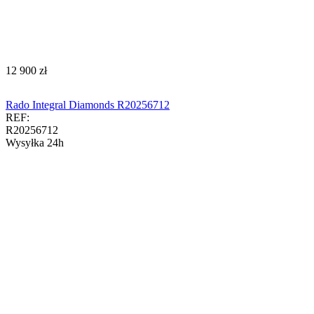
‍12 900‍
zł
Rado Integral Diamonds R20256712
REF:
R20256712
Wysyłka 24h