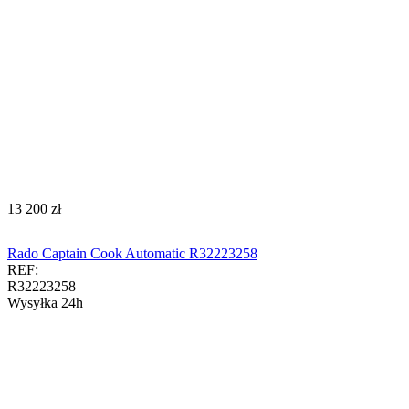
‍13 200‍
zł
Rado Captain Cook Automatic R32223258
REF:
R32223258
Wysyłka 24h