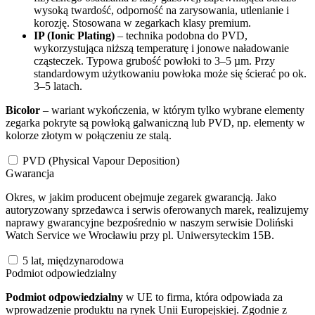
wysoką twardość, odporność na zarysowania, utlenianie i
korozję. Stosowana w zegarkach klasy premium.
IP (Ionic Plating)
– technika podobna do PVD,
wykorzystująca niższą temperaturę i jonowe naładowanie
cząsteczek. Typowa grubość powłoki to 3–5 µm. Przy
standardowym użytkowaniu powłoka może się ścierać po ok.
3–5 latach.
Bicolor
– wariant wykończenia, w którym tylko wybrane elementy
zegarka pokryte są powłoką galwaniczną lub PVD, np. elementy w
kolorze złotym w połączeniu ze stalą.
PVD (Physical Vapour Deposition)
Gwarancja
Okres, w jakim producent obejmuje zegarek gwarancją. Jako
autoryzowany sprzedawca i serwis oferowanych marek, realizujemy
naprawy gwarancyjne bezpośrednio w naszym serwisie Doliński
Watch Service we Wrocławiu przy pl. Uniwersyteckim 15B.
5 lat, międzynarodowa
Podmiot odpowiedzialny
Podmiot odpowiedzialny
w UE to firma, która odpowiada za
wprowadzenie produktu na rynek Unii Europejskiej. Zgodnie z