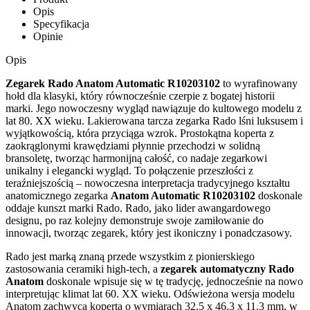
Opis
Specyfikacja
Opinie
Opis
Zegarek Rado Anatom Automatic R10203102
to wyrafinowany
hołd dla klasyki, który równocześnie czerpie z bogatej historii
marki. Jego nowoczesny wygląd nawiązuje do kultowego modelu z
lat 80. XX wieku. Lakierowana tarcza zegarka Rado lśni luksusem i
wyjątkowością, która przyciąga wzrok. Prostokątna koperta z
zaokrąglonymi krawędziami płynnie przechodzi w solidną
bransoletę, tworząc harmonijną całość, co nadaje zegarkowi
unikalny i elegancki wygląd. To połączenie przeszłości z
teraźniejszością – nowoczesna interpretacja tradycyjnego kształtu
anatomicznego zegarka
Anatom Automatic R10203102
doskonale
oddaje kunszt marki Rado. Rado, jako lider awangardowego
designu, po raz kolejny demonstruje swoje zamiłowanie do
innowacji, tworząc zegarek, który jest ikoniczny i ponadczasowy.
Rado jest marką znaną przede wszystkim z pionierskiego
zastosowania ceramiki high-tech, a
zegarek automatyczny Rado
Anatom
doskonale wpisuje się w tę tradycję, jednocześnie na nowo
interpretując klimat lat 60. XX wieku. Odświeżona wersja modelu
Anatom zachwyca kopertą o wymiarach 32.5 x 46.3 x 11.3 mm, w