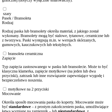
graficznej (dotyczy wyłącznie smartwatchy).
szary
Pasek / Bransoleta
Rodzaj
Rodzaj paska lub bransolety określa materiał, z jakiego został
wykonany. Bransolety mogą być stalowe, tytanowe, ceramiczne lub
z tworzywa. Paski występują m.in. w wersjach skórzanych,
gumowych, kauczukowych lub tekstylnych.
bransoleta ceramiczna
Zapięcie
Typ zapięcia zastosowanego w pasku lub bransolecie. Może to być
klasyczna klamerka, zapięcie motylkowe (na jeden lub dwa
przyciski), zatrzask lub inne rozwiązanie zapewniające wygodę i
bezpieczeństwo noszenia.
motylkowe na 2 przyciski
Mocowanie
Określa sposób mocowania paska do koperty. Mocowanie może
być
standardowe
– z prostym zakończeniem paska, umożliwiające
łatwą wymianę na zamiennik – lub
niestandardowe
, z