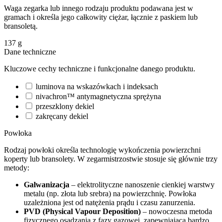
Waga zegarka lub innego rodzaju produktu podawana jest w
gramach i określa jego całkowity ciężar, łącznie z paskiem lub
bransoletą.
137
g
Dane techniczne
Kluczowe cechy techniczne i funkcjonalne danego produktu.
luminova na wskazówkach i indeksach
nivachron™ antymagnetyczna sprężyna
przeszklony dekiel
zakręcany dekiel
Powłoka
Rodzaj powłoki określa technologię wykończenia powierzchni
koperty lub bransolety. W zegarmistrzostwie stosuje się głównie trzy
metody:
Galwanizacja
– elektrolityczne nanoszenie cienkiej warstwy
metalu (np. złota lub srebra) na powierzchnię. Powłoka
uzależniona jest od natężenia prądu i czasu zanurzenia.
PVD (Physical Vapour Deposition)
– nowoczesna metoda
fizycznego osadzania z fazy gazowej, zapewniająca bardzo