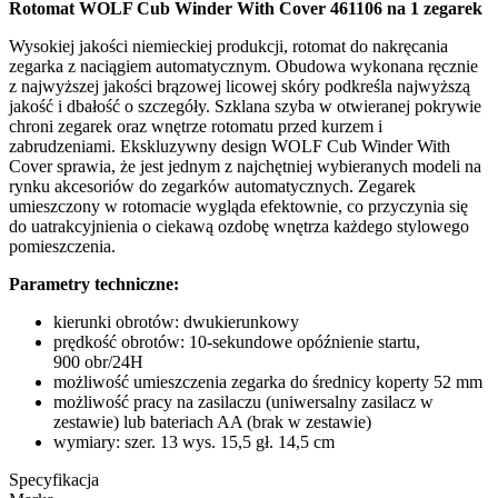
Rotomat WOLF Cub Winder With Cover 461106 na 1 zegarek
Wysokiej jakości niemieckiej produkcji, rotomat do nakręcania
zegarka z naciągiem automatycznym. Obudowa wykonana ręcznie
z najwyższej jakości brązowej licowej skóry podkreśla najwyższą
jakość i dbałość o szczegóły. Szklana szyba w otwieranej pokrywie
chroni zegarek oraz wnętrze rotomatu przed kurzem i
zabrudzeniami. Ekskluzywny design WOLF Cub Winder With
Cover sprawia, że jest jednym z najchętniej wybieranych modeli na
rynku akcesoriów do zegarków automatycznych. Zegarek
umieszczony w rotomacie wygląda efektownie, co przyczynia się
do uatrakcyjnienia o ciekawą ozdobę wnętrza każdego stylowego
pomieszczenia.
Parametry techniczne:
kierunki obrotów: dwukierunkowy
prędkość obrotów: 10-sekundowe opóźnienie startu,
900 obr/24H
możliwość umieszczenia zegarka do średnicy koperty 52 mm
możliwość pracy na zasilaczu (uniwersalny zasilacz w
zestawie) lub bateriach AA (brak w zestawie)
wymiary: szer. 13 wys. 15,5 gł. 14,5 cm
Specyfikacja