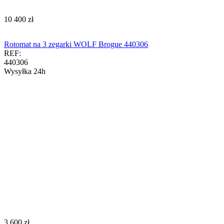
‍10 400‍
zł
Rotomat na 3 zegarki WOLF Brogue 440306
REF:
440306
Wysyłka 24h
‍3 600‍
zł