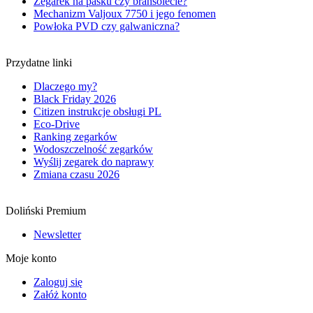
Zegarek na pasku czy bransolecie?
Mechanizm Valjoux 7750 i jego fenomen
Powłoka PVD czy galwaniczna?
Przydatne linki
Dlaczego my?
Black Friday 2026
Citizen instrukcje obsługi PL
Eco-Drive
Ranking zegarków
Wodoszczelność zegarków
Wyślij zegarek do naprawy
Zmiana czasu 2026
Doliński Premium
Newsletter
Moje konto
Zaloguj się
Załóż konto