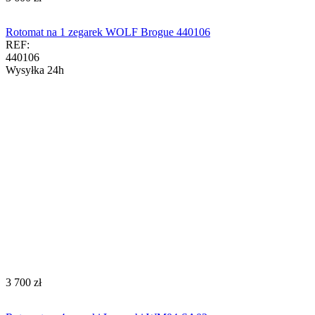
Rotomat na 1 zegarek WOLF Brogue 440106
REF:
440106
Wysyłka 24h
‍3 700‍
zł