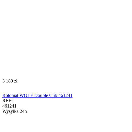
‍3 180‍
zł
Rotomat WOLF Double Cub 461241
REF:
461241
Wysyłka 24h