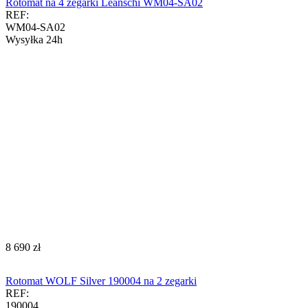
Rotomat na 4 zegarki Leanschi WM04-SA02
REF:
WM04-SA02
Wysyłka 24h
‍8 690‍
zł
Rotomat WOLF Silver 190004 na 2 zegarki
REF:
190004