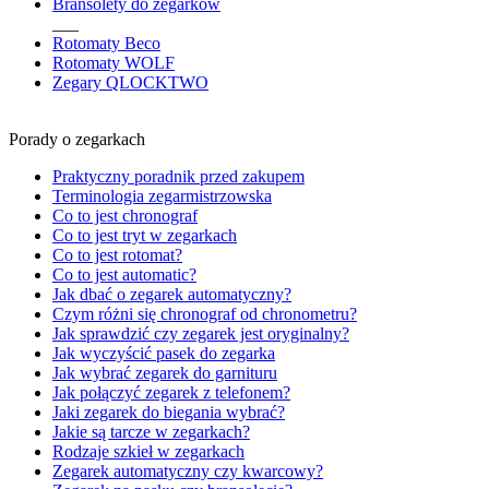
Bransolety do zegarków
___
Rotomaty Beco
Rotomaty WOLF
Zegary QLOCKTWO
Porady o zegarkach
Praktyczny poradnik przed zakupem
Terminologia zegarmistrzowska
Co to jest chronograf
Co to jest tryt w zegarkach
Co to jest rotomat?
Co to jest automatic?
Jak dbać o zegarek automatyczny?
Czym różni się chronograf od chronometru?
Jak sprawdzić czy zegarek jest oryginalny?
Jak wyczyścić pasek do zegarka
Jak wybrać zegarek do garnituru
Jak połączyć zegarek z telefonem?
Jaki zegarek do biegania wybrać?
Jakie są tarcze w zegarkach?
Rodzaje szkieł w zegarkach
Zegarek automatyczny czy kwarcowy?