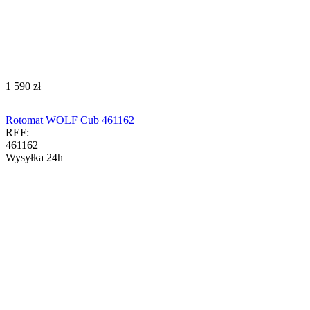
‍1 590‍
zł
Rotomat WOLF Cub 461162
REF:
461162
Wysyłka 24h