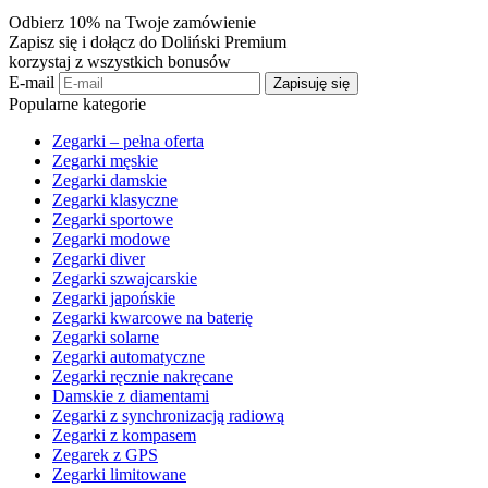
Odbierz 10% na Twoje zamówienie
Zapisz się i dołącz do Doliński Premium
korzystaj z wszystkich bonusów
E-mail
Zapisuję się
Popularne kategorie
Zegarki – pełna oferta
Zegarki męskie
Zegarki damskie
Zegarki klasyczne
Zegarki sportowe
Zegarki modowe
Zegarki diver
Zegarki szwajcarskie
Zegarki japońskie
Zegarki kwarcowe na baterię
Zegarki solarne
Zegarki automatyczne
Zegarki ręcznie nakręcane
Damskie z diamentami
Zegarki z synchronizacją radiową
Zegarki z kompasem
Zegarek z GPS
Zegarki limitowane