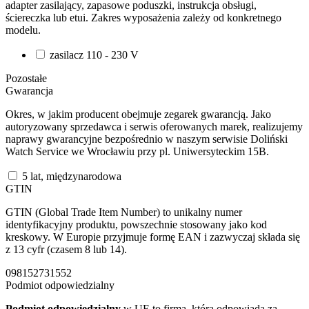
adapter zasilający, zapasowe poduszki, instrukcja obsługi,
ściereczka lub etui. Zakres wyposażenia zależy od konkretnego
modelu.
zasilacz 110 - 230 V
Pozostałe
Gwarancja
Okres, w jakim producent obejmuje zegarek gwarancją. Jako
autoryzowany sprzedawca i serwis oferowanych marek, realizujemy
naprawy gwarancyjne bezpośrednio w naszym serwisie Doliński
Watch Service we Wrocławiu przy pl. Uniwersyteckim 15B.
5 lat, międzynarodowa
GTIN
GTIN (Global Trade Item Number) to unikalny numer
identyfikacyjny produktu, powszechnie stosowany jako kod
kreskowy. W Europie przyjmuje formę EAN i zazwyczaj składa się
z 13 cyfr (czasem 8 lub 14).
098152731552
Podmiot odpowiedzialny
Podmiot odpowiedzialny
w UE to firma, która odpowiada za