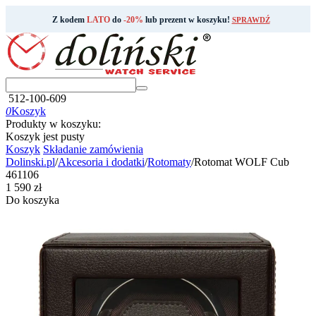
Z kodem
LATO
do
-20%
lub prezent w koszyku!
SPRAWDŹ
512-100-609
0
Koszyk
Produkty w koszyku:
Koszyk jest pusty
Koszyk
Składanie zamówienia
Dolinski.pl
/
Akcesoria i dodatki
/
Rotomaty
/
Rotomat WOLF Cub
461106
‍1 590‍
zł
Do koszyka