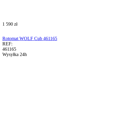
‍1 590‍
zł
Rotomat WOLF Cub 461165
REF:
461165
Wysyłka 24h