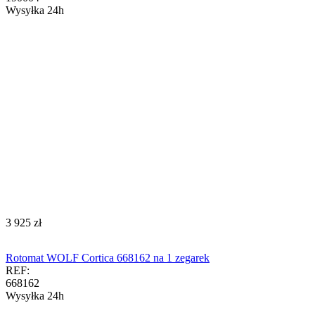
Wysyłka 24h
‍3 925‍
zł
Rotomat WOLF Cortica 668162 na 1 zegarek
REF:
668162
Wysyłka 24h