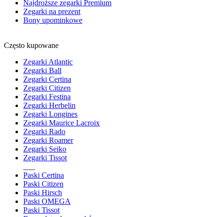
Najdroższe zegarki Premium
Zegarki na prezent
Bony upominkowe
Często kupowane
Zegarki Atlantic
Zegarki Ball
Zegarki Certina
Zegarki Citizen
Zegarki Festina
Zegarki Herbelin
Zegarki Longines
Zegarki Maurice Lacroix
Zegarki Rado
Zegarki Roamer
Zegarki Seiko
Zegarki Tissot
___
Paski Certina
Paski Citizen
Paski Hirsch
Paski OMEGA
Paski Tissot