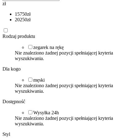
zł
15750
zł
20250
zł
Rodzaj produktu
zegarek na rękę
Nie znaleziono żadnej pozycji spełniającej kryteria
wyszukiwania.
Dla kogo
męski
Nie znaleziono żadnej pozycji spełniającej kryteria
wyszukiwania.
Dostępność
Wysyłka 24h
Nie znaleziono żadnej pozycji spełniającej kryteria
wyszukiwania.
Styl