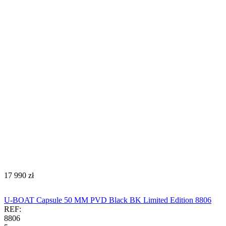
‍17 990‍
zł
U-BOAT Capsule 50 MM PVD Black BK Limited Edition 8806
REF:
8806