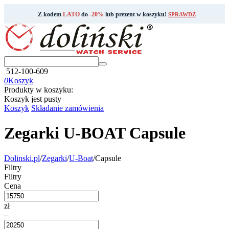
Z kodem
LATO
do
-20%
lub prezent w koszyku!
SPRAWDŹ
512-100-609
0
Koszyk
Produkty w koszyku:
Koszyk jest pusty
Koszyk
Składanie zamówienia
Zegarki U-BOAT Capsule
Dolinski.pl
/
Zegarki
/
U-Boat
/
Capsule
Filtry
Filtry
Cena
zł
–