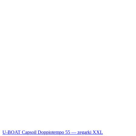
U-BOAT Capsoil Doppiotempo 55 — zegarki XXL