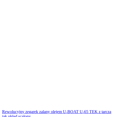
Rewolucyjny zegarek zalany olejem U-BOAT U-65 TEK z tarczą
jak układ scalony