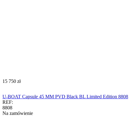
‍15 750‍
zł
U-BOAT Capsule 45 MM PVD Black BL Limited Edition 8808
REF:
8808
Na zamówienie