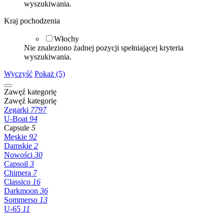
wyszukiwania.
Kraj pochodzenia
Włochy
Nie znaleziono żadnej pozycji spełniającej kryteria
wyszukiwania.
Wyczyść
Pokaż (5)
Zawęź kategorię
Zawęź kategorię
Zegarki
7797
U-Boat
94
Capsule
5
Męskie
92
Damskie
2
Nowości
30
Capsoil
3
Chimera
7
Classico
16
Darkmoon
36
Sommerso
13
U-65
11