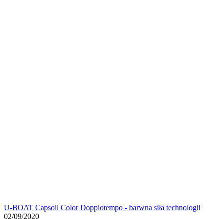
U-BOAT Capsoil Color Doppiotempo - barwna siła technologii
02/09/2020