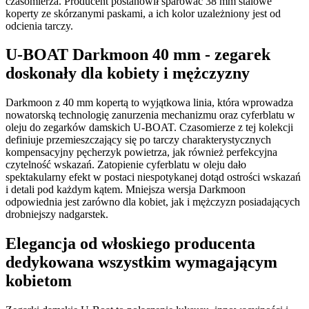
czasomierza. Producent postanowił sparować 38 mm stalowe
koperty ze skórzanymi paskami, a ich kolor uzależniony jest od
odcienia tarczy.
U-BOAT Darkmoon 40 mm - zegarek
doskonały dla kobiety i mężczyzny
Darkmoon z 40 mm kopertą to wyjątkowa linia, która wprowadza
nowatorską technologię zanurzenia mechanizmu oraz cyferblatu w
oleju do zegarków damskich U-BOAT. Czasomierze z tej kolekcji
definiuje przemieszczający się po tarczy charakterystycznych
kompensacyjny pęcherzyk powietrza, jak również perfekcyjna
czytelność wskazań. Zatopienie cyferblatu w oleju dało
spektakularny efekt w postaci niespotykanej dotąd ostrości wskazań
i detali pod każdym kątem. Mniejsza wersja Darkmoon
odpowiednia jest zarówno dla kobiet, jak i mężczyzn posiadających
drobniejszy nadgarstek.
Elegancja od włoskiego producenta
dedykowana wszystkim wymagającym
kobietom