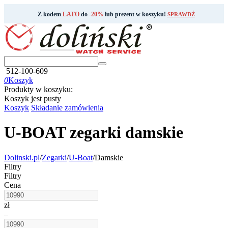
Z kodem
LATO
do
-20%
lub prezent w koszyku!
SPRAWDŹ
512-100-609
0
Koszyk
Produkty w koszyku:
Koszyk jest pusty
Koszyk
Składanie zamówienia
U-BOAT zegarki damskie
Dolinski.pl
/
Zegarki
/
U-Boat
/
Damskie
Filtry
Filtry
Cena
zł
–