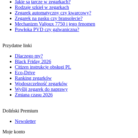
Jakie są tarcze w zegarkach?
Rodzaje szkieł w zegarkach
Zegarek automatyczny czy kwarcowy?
Zegarek na pasku czy bransolecie?
Mechanizm Valjoux 7750 i jego fenomen
Powłoka PVD czy galwaniczna?
Przydatne linki
Dlaczego my?
Black Friday 2026
Citizen instrukcje obsługi PL
Eco-Drive
Ranking zegarków
Wodoszczelność zegarków
Wyślij zegarek do naprawy
Zmiana czasu 2026
Doliński Premium
Newsletter
Moje konto