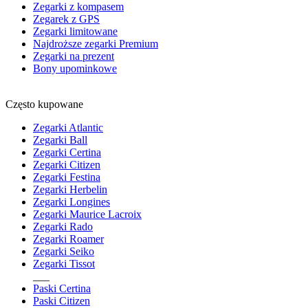
Zegarki z kompasem
Zegarek z GPS
Zegarki limitowane
Najdroższe zegarki Premium
Zegarki na prezent
Bony upominkowe
Często kupowane
Zegarki Atlantic
Zegarki Ball
Zegarki Certina
Zegarki Citizen
Zegarki Festina
Zegarki Herbelin
Zegarki Longines
Zegarki Maurice Lacroix
Zegarki Rado
Zegarki Roamer
Zegarki Seiko
Zegarki Tissot
___
Paski Certina
Paski Citizen