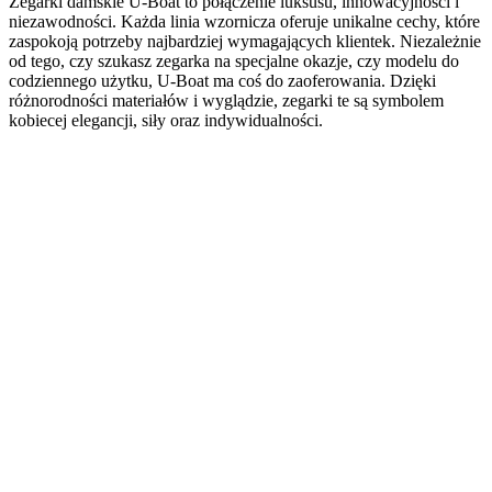
Zegarki damskie U-Boat to połączenie luksusu, innowacyjności i
niezawodności. Każda linia wzornicza oferuje unikalne cechy, które
zaspokoją potrzeby najbardziej wymagających klientek. Niezależnie
od tego, czy szukasz zegarka na specjalne okazje, czy modelu do
codziennego użytku, U-Boat ma coś do zaoferowania. Dzięki
różnorodności materiałów i wyglądzie, zegarki te są symbolem
kobiecej elegancji, siły oraz indywidualności.