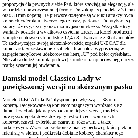
propozycja dla pewnych siebie Pań, które stawiają na elegancję, ale
w bardziej unowocześnionej formie. Do zakupu są modele z 30 mm
oraz 38 mm kopertą. Te pierwsze dostępne są w kilku atrakcyjnych
kolorach cyferblatu utworzonego z masy perłowej. Do wyboru są
kolory różowy, czarny oraz modny jasnoniebieski. Wszystkie trzy
warianty posiadają wyjątkowo czytelną tarczę, na której producent
zaimplementował cyfr arabskie 12,4 i 8, utworzone z 36 diamentów.
Te zachwycające swoją nietuzinkowością zegarki U-BOAT dla
kobiet zostały zestawione z subtelną bransoletą wyposażoną w
zapięcie motylkowe udekorowane literą „U” pod kolor cyferblatu.
Nie zabrakło też koronki po lewej stronie oraz opracowanego przez
markę systemu jej otwierania.
Damski model Classico Lady w
powiększonej wersji na skórzanym pasku
Modele U-BOAT dla Pań dysponujące większą — 38 mm —
kopertą. Dedykowane są kobietom pragnącym wyróżnić się z
tłumu. Podobnie jak w przypadku mniejszej wersji, model z
powiększoną obudową dostępny jest w trzech wariantach
kolorystycznych cyferblatu: czarnym, różowym, a także
turkusowym. Wszystkie zrobiono z macicy perłowej, która pięknie
mieni się w słońcu i podkreśla dobitnie kobiecy charakter tego