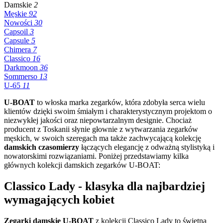
Damskie
2
Męskie
92
Nowości
30
Capsoil
3
Capsule
5
Chimera
7
Classico
16
Darkmoon
36
Sommerso
13
U-65
11
U-BOAT
to włoska marka zegarków, która zdobyła serca wielu
klientów dzięki swoim śmiałym i charakterystycznym projektom o
niezwykłej jakości oraz niepowtarzalnym designie. Chociaż
producent z Toskanii słynie głownie z wytwarzania zegarków
męskich, w swoich szeregach ma także zachwycającą kolekcję
damskich czasomierzy
łączących elegancję z odważną stylistyką i
nowatorskimi rozwiązaniami. Poniżej przedstawiamy kilka
głównych kolekcji damskich zegarków U-BOAT:
Classico Lady - klasyka dla najbardziej
wymagających kobiet
Zegarki damskie U-BOAT
z kolekcji Classico Lady to świetna