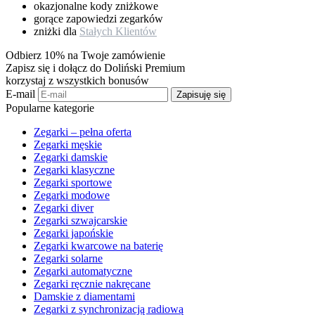
okazjonalne kody zniżkowe
gorące zapowiedzi zegarków
zniżki dla
Stałych Klientów
Odbierz 10% na Twoje zamówienie
Zapisz się i dołącz do Doliński Premium
korzystaj z wszystkich bonusów
E-mail
Zapisuję się
Popularne kategorie
Zegarki – pełna oferta
Zegarki męskie
Zegarki damskie
Zegarki klasyczne
Zegarki sportowe
Zegarki modowe
Zegarki diver
Zegarki szwajcarskie
Zegarki japońskie
Zegarki kwarcowe na baterię
Zegarki solarne
Zegarki automatyczne
Zegarki ręcznie nakręcane
Damskie z diamentami
Zegarki z synchronizacją radiową