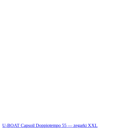
U-BOAT Capsoil Doppiotempo 55 — zegarki XXL