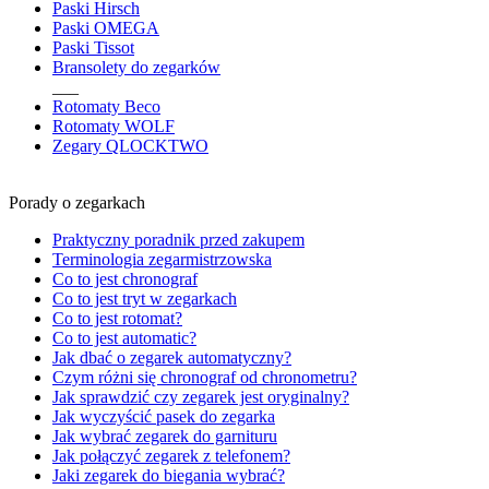
Paski Hirsch
Paski OMEGA
Paski Tissot
Bransolety do zegarków
___
Rotomaty Beco
Rotomaty WOLF
Zegary QLOCKTWO
Porady o zegarkach
Praktyczny poradnik przed zakupem
Terminologia zegarmistrzowska
Co to jest chronograf
Co to jest tryt w zegarkach
Co to jest rotomat?
Co to jest automatic?
Jak dbać o zegarek automatyczny?
Czym różni się chronograf od chronometru?
Jak sprawdzić czy zegarek jest oryginalny?
Jak wyczyścić pasek do zegarka
Jak wybrać zegarek do garnituru
Jak połączyć zegarek z telefonem?
Jaki zegarek do biegania wybrać?