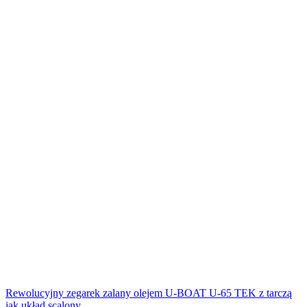
Rewolucyjny zegarek zalany olejem U-BOAT U-65 TEK z tarczą
jak układ scalony