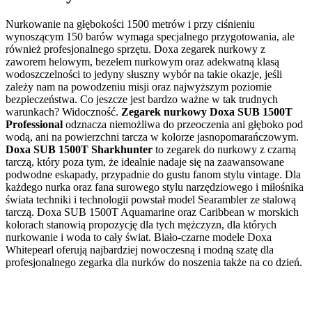
Nurkowanie na głębokości 1500 metrów i przy ciśnieniu
wynoszącym 150 barów wymaga specjalnego przygotowania, ale
również profesjonalnego sprzętu. Doxa zegarek nurkowy z
zaworem helowym, bezelem nurkowym oraz adekwatną klasą
wodoszczelności to jedyny słuszny wybór na takie okazje, jeśli
zależy nam na powodzeniu misji oraz najwyższym poziomie
bezpieczeństwa. Co jeszcze jest bardzo ważne w tak trudnych
warunkach? Widoczność.
Zegarek nurkowy Doxa SUB 1500T
Professional
odznacza niemożliwa do przeoczenia ani głęboko pod
wodą, ani na powierzchni tarcza w kolorze jasnopomarańczowym.
Doxa SUB 1500T Sharkhunter
to zegarek do nurkowy z czarną
tarczą, który poza tym, że idealnie nadaje się na zaawansowane
podwodne eskapady, przypadnie do gustu fanom stylu vintage. Dla
każdego nurka oraz fana surowego stylu narzędziowego i miłośnika
świata techniki i technologii powstał model Searambler ze stalową
tarczą. Doxa SUB 1500T Aquamarine oraz Caribbean w morskich
kolorach stanowią propozycję dla tych mężczyzn, dla których
nurkowanie i woda to cały świat. Biało-czarne modele Doxa
Whitepearl oferują najbardziej nowoczesną i modną szatę dla
profesjonalnego zegarka dla nurków do noszenia także na co dzień.