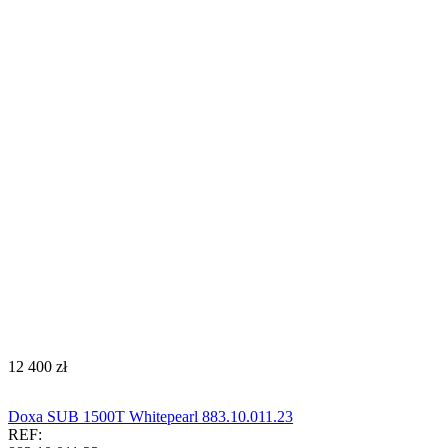
‍12 400‍
zł
Doxa SUB 1500T Whitepearl 883.10.011.23
REF: