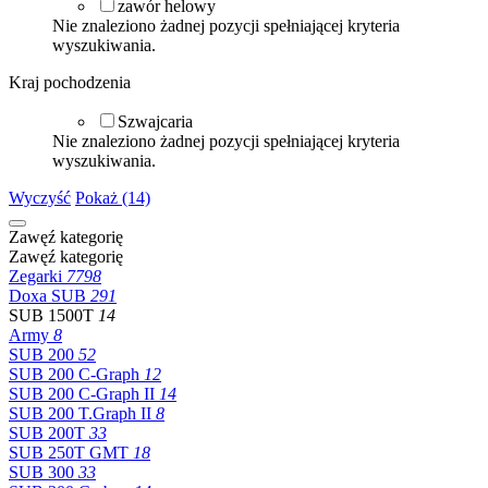
zawór helowy
Nie znaleziono żadnej pozycji spełniającej kryteria
wyszukiwania.
Kraj pochodzenia
Szwajcaria
Nie znaleziono żadnej pozycji spełniającej kryteria
wyszukiwania.
Wyczyść
Pokaż (14)
Zawęź kategorię
Zawęź kategorię
Zegarki
7798
Doxa SUB
291
SUB 1500T
14
Army
8
SUB 200
52
SUB 200 C-Graph
12
SUB 200 C-Graph II
14
SUB 200 T.Graph II
8
SUB 200T
33
SUB 250T GMT
18
SUB 300
33