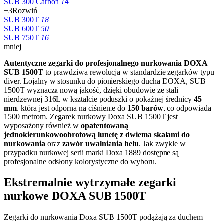
SUB 300 Carbon
14
+3
Rozwiń
SUB 300T
18
SUB 600T
50
SUB 750T
16
mniej
Autentyczne zegarki do profesjonalnego nurkowania DOXA
SUB 1500T
to prawdziwa rewolucja w standardzie zegarków typu
diver. Lojalny w stosunku do pionierskiego ducha DOXA, SUB
1500T wyznacza nową jakość, dzięki obudowie ze stali
nierdzewnej 316L w kształcie poduszki o pokaźnej średnicy
45
mm
, która jest odporna na ciśnienie do
150 barów
, co odpowiada
1500 metrom. Zegarek nurkowy Doxa SUB 1500T jest
wyposażony również w
opatentowaną
jednokierunkowoobrotową lunetę z dwiema skalami do
nurkowania
oraz
zawór uwalniania helu
. Jak zwykle w
przypadku nurkowej serii marki Doxa 1889 dostępne są
profesjonalne odsłony kolorystyczne do wyboru.
Ekstremalnie wytrzymałe zegarki
nurkowe DOXA SUB 1500T
Zegarki do nurkowania Doxa SUB 1500T podążają za duchem