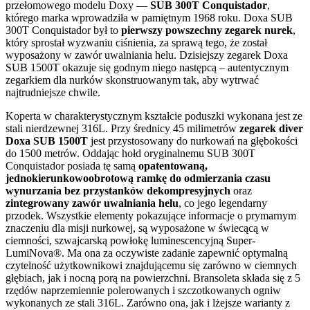
przełomowego modelu Doxy —
SUB 300T Conquistador
,
którego marka wprowadziła w pamiętnym 1968 roku. Doxa SUB
300T Conquistador był to
pierwszy powszechny zegarek nurek
,
który sprostał wyzwaniu ciśnienia, za sprawą tego, że został
wyposażony w zawór uwalniania helu. Dzisiejszy zegarek Doxa
SUB 1500T okazuje się godnym niego następcą – autentycznym
zegarkiem dla nurków skonstruowanym tak, aby wytrwać
najtrudniejsze chwile.
Koperta w charakterystycznym kształcie poduszki wykonana jest ze
stali nierdzewnej 316L. Przy średnicy 45 milimetrów
zegarek diver
Doxa SUB 1500T
jest przystosowany do nurkowań na głębokości
do 1500 metrów. Oddając hołd oryginalnemu SUB 300T
Conquistador posiada tę samą
opatentowaną,
jednokierunkowoobrotową ramkę do odmierzania czasu
wynurzania bez przystanków dekompresyjnych
oraz
zintegrowany zawór uwalniania helu
, co jego legendarny
przodek. Wszystkie elementy pokazujące informacje o prymarnym
znaczeniu dla misji nurkowej, są wyposażone w świecącą w
ciemności, szwajcarską powłokę luminescencyjną Super-
LumiNova®. Ma ona za oczywiste zadanie zapewnić optymalną
czytelność użytkownikowi znajdującemu się zarówno w ciemnych
głębiach, jak i nocną porą na powierzchni. Bransoleta składa się z 5
rzędów naprzemiennie polerowanych i szczotkowanych ogniw
wykonanych ze stali 316L. Zarówno ona, jak i lżejsze warianty z