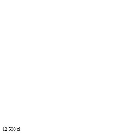
‍12 500‍
zł