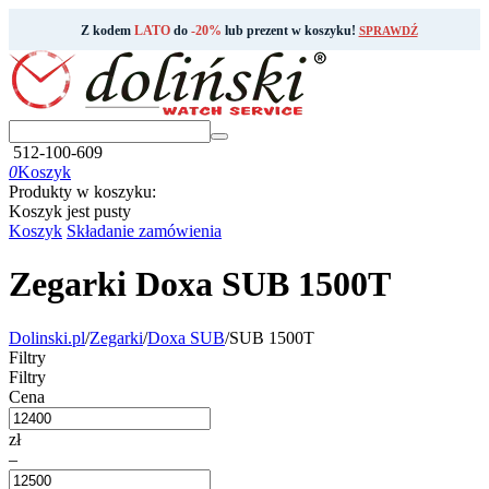
Z kodem
LATO
do
-20%
lub prezent w koszyku!
SPRAWDŹ
512-100-609
0
Koszyk
Produkty w koszyku:
Koszyk jest pusty
Koszyk
Składanie zamówienia
Zegarki Doxa SUB 1500T
Dolinski.pl
/
Zegarki
/
Doxa SUB
/
SUB 1500T
Filtry
Filtry
Cena
zł
–