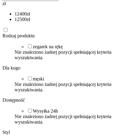
zł
12400
zł
12500
zł
Rodzaj produktu
zegarek na rękę
Nie znaleziono żadnej pozycji spełniającej kryteria
wyszukiwania.
Dla kogo
męski
Nie znaleziono żadnej pozycji spełniającej kryteria
wyszukiwania.
Dostępność
Wysyłka 24h
Nie znaleziono żadnej pozycji spełniającej kryteria
wyszukiwania.
Styl