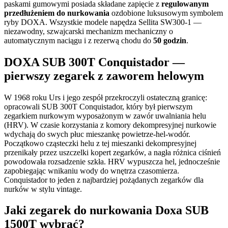
paskami gumowymi posiada składane zapięcie z
regulowanym
przedłużeniem do nurkowania
ozdobione luksusowym symbolem
ryby DOXA. Wszystkie modele napędza Sellita SW300-1 —
niezawodny, szwajcarski mechanizm mechaniczny o
automatycznym naciągu i z rezerwą chodu do
50 godzin
.
DOXA SUB 300T Conquistador —
pierwszy zegarek z zaworem helowym
W 1968 roku Urs i jego zespół przekroczyli ostateczną granicę:
opracowali SUB 300T Conquistador, który był pierwszym
zegarkiem nurkowym wyposażonym w zawór uwalniania helu
(HRV). W czasie korzystania z komory dekompresyjnej nurkowie
wdychają do swych płuc mieszankę powietrze-hel-wodór.
Początkowo cząsteczki helu z tej mieszanki dekompresyjnej
przenikały przez uszczelki kopert zegarków, a nagła różnica ciśnień
powodowała rozsadzenie szkła. HRV wypuszcza hel, jednocześnie
zapobiegając wnikaniu wody do wnętrza czasomierza.
Conquistador to jeden z najbardziej pożądanych zegarków dla
nurków w stylu vintage.
Jaki zegarek do nurkowania Doxa SUB
1500T wybrać?