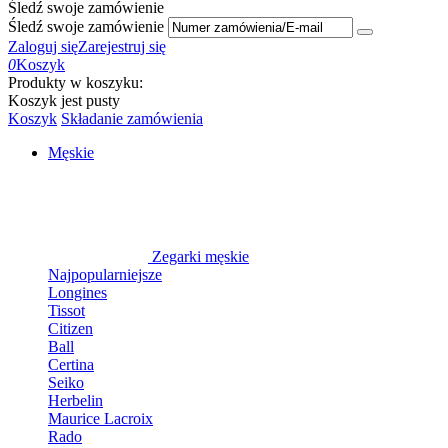
Śledź swoje zamówienie
Śledź swoje zamówienie
Zaloguj się
Zarejestruj się
0
Koszyk
Produkty w koszyku:
Koszyk jest pusty
Koszyk
Składanie zamówienia
Męskie
Zegarki męskie
Najpopularniejsze
Longines
Tissot
Citizen
Ball
Certina
Seiko
Herbelin
Maurice Lacroix
Rado