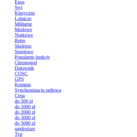
Epos
Styl
Klasyczne
Lotnicze
Militarne
Modowe
Nurkowe
Retro
Skeleton
Sportowe
Popularne funkcje
Chronograf
Datownik
COSC
GPS
Kompas
Synchronizacja radiowa
Cena
do 500 zł
do 1000 zł
do 2000 zł
do 3000 zł
do 5000 zł
najdroższe
Typ