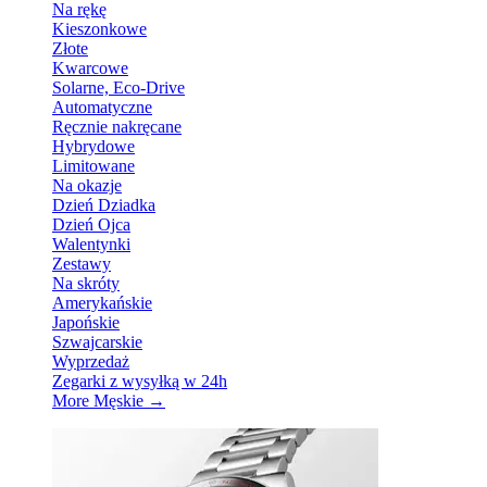
Na rękę
Kieszonkowe
Złote
Kwarcowe
Solarne, Eco-Drive
Automatyczne
Ręcznie nakręcane
Hybrydowe
Limitowane
Na okazje
Dzień Dziadka
Dzień Ojca
Walentynki
Zestawy
Na skróty
Amerykańskie
Japońskie
Szwajcarskie
Wyprzedaż
Zegarki z wysyłką w 24h
More Męskie
→