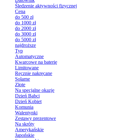
Datownik
Śledzenie aktywności fizycznej
Cena
do 500 zł
do 1000 zł
do 2000 zł
do 3000 zł
do 5000 zł
najdroższe
Typ
Automatyczne
Kwarcowe na baterię
Limitowane
Ręcznie nakręcane
Solarne
Złote
Na specjalne okazje
Dzień Babci
Dzień Kobiet
Komunia
Walentynki
Zestawy prezentowe
Na skróty
Amerykańskie
Japońskie