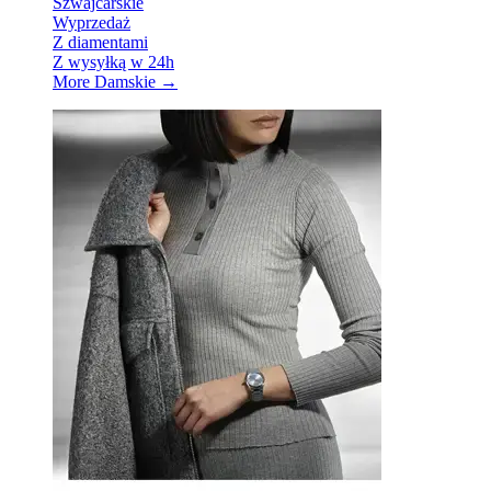
Szwajcarskie
Wyprzedaż
Z diamentami
Z wysyłką w 24h
More Damskie
→