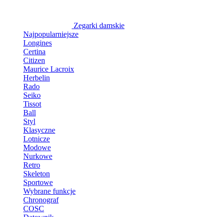
Zegarki damskie
Najpopularniejsze
Longines
Certina
Citizen
Maurice Lacroix
Herbelin
Rado
Seiko
Tissot
Ball
Styl
Klasyczne
Lotnicze
Modowe
Nurkowe
Retro
Skeleton
Sportowe
Wybrane funkcje
Chronograf
COSC