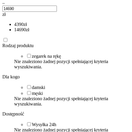
–
zł
4390
zł
14690
zł
Rodzaj produktu
zegarek na rękę
Nie znaleziono żadnej pozycji spełniającej kryteria
wyszukiwania.
Dla kogo
damski
męski
Nie znaleziono żadnej pozycji spełniającej kryteria
wyszukiwania.
Dostępność
Wysyłka 24h
Nie znaleziono żadnej pozycji spełniającej kryteria