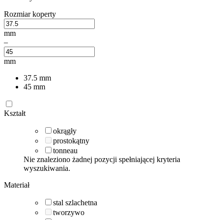
Rozmiar koperty
mm
–
mm
37.5
mm
45
mm
Kształt
okrągły
prostokątny
tonneau
Nie znaleziono żadnej pozycji spełniającej kryteria
wyszukiwania.
Materiał
stal szlachetna
tworzywo