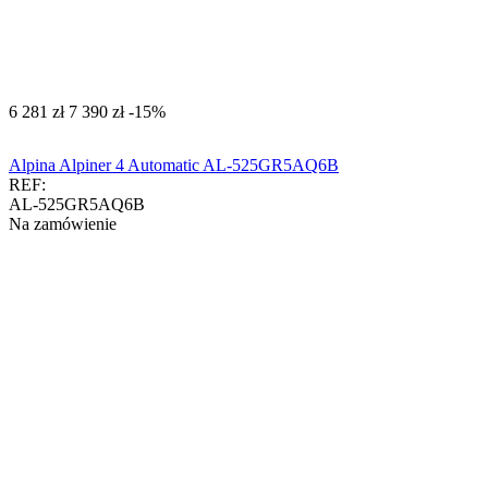
‍6 281‍
zł
‍7 390‍
zł
-15%
Alpina Alpiner 4 Automatic AL-525GR5AQ6B
REF:
AL-525GR5AQ6B
Na zamówienie