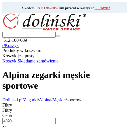
Z kodem
LATO
do
-20%
lub prezent w koszyku!
SPRAWDŹ
512-100-609
0
Koszyk
Produkty w koszyku:
Koszyk jest pusty
Koszyk
Składanie zamówienia
Alpina zegarki męskie
sportowe
Dolinski.pl
/
Zegarki
/
Alpina
/
Męskie
/
sportowe
Filtry
Filtry
Cena
zł