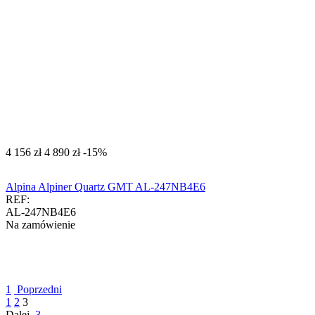
‍4 156‍
zł
‍4 890‍
zł
-15%
Alpina Alpiner Quartz GMT AL-247NB4E6
REF:
AL-247NB4E6
Na zamówienie
1
Poprzedni
1
2
3
Dalej
3