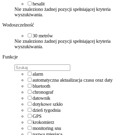
hesalit
Nie znaleziono żadnej pozycji spełniającej kryteria
wyszukiwania.
Wodoszczelność
30
metrów
Nie znaleziono żadnej pozycji spełniającej kryteria
wyszukiwania.
Funkcje
alarm
automatyczna aktualizacja czasu oraz daty
bluetooth
chronograf
datownik
dotykowe szkło
dzień tygodnia
GPS
krokomierz
monitoring snu
nazwa miesiąca