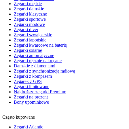
Zegarki męskie
Zegarki damskie
Zegarki klasyczne
Zegarki sportowe
Zegarki modowe
Zegarki diver
Zegarki szwajcarskie
Zegarki japońskie
Zegarki kwarcowe na baterię
Zegarki solarne
Zegarki automatyczne
Zegarki ręcznie nakręcane
Damskie z diamentami
Zegarki z synchronizacją radiową
Zegarki z kompasem
Zegarek z GPS
Zegarki limitowane
Najdroższe zegarki Premium
Zegarki na prezent
Bony upominkowe
Często kupowane
Zegarki Atlantic