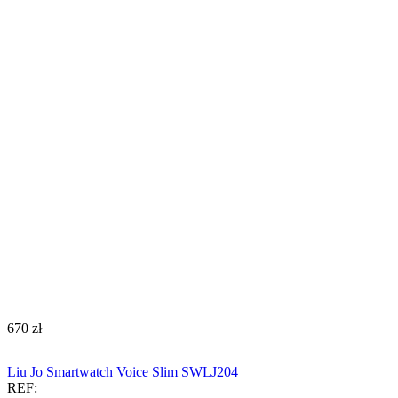
‍670‍
zł
Liu Jo Smartwatch Voice Slim SWLJ204
REF: