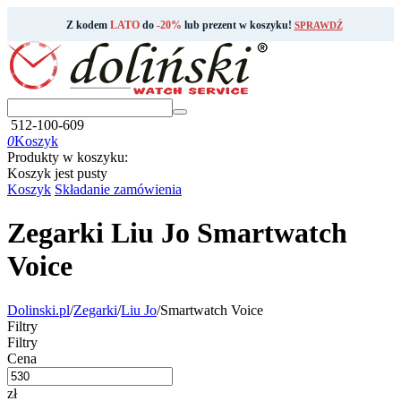
Z kodem
LATO
do
-20%
lub prezent w koszyku!
SPRAWDŹ
512-100-609
0
Koszyk
Produkty w koszyku:
Koszyk jest pusty
Koszyk
Składanie zamówienia
Zegarki Liu Jo Smartwatch
Voice
Dolinski.pl
/
Zegarki
/
Liu Jo
/
Smartwatch Voice
Filtry
Filtry
Cena
zł