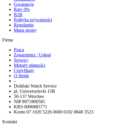
Gwarancja
Raty 0%
B2B
Polityka prywatności
Regulamin
Mapa strony
Firma
Praca
Zegarmistrz / Usługi
Serwis+
Metody płatności
Certyfikaty
O firmie
–
Doliński Watch Service
pl. Uniwersytecki 15B
50-137 Wrocław
NIP 8971800581
KRS 0000885771
Konto 07 1020 5226 0000 6102 0848 3523
Kontakt