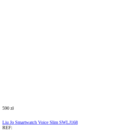
‍590‍
zł
Liu Jo Smartwatch Voice Slim SWLJ168
REF: