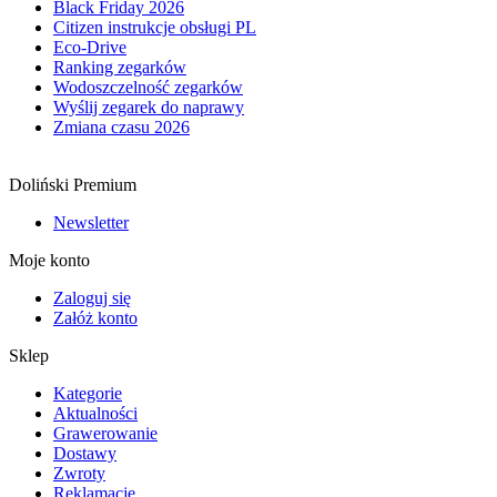
Black Friday 2026
Citizen instrukcje obsługi PL
Eco-Drive
Ranking zegarków
Wodoszczelność zegarków
Wyślij zegarek do naprawy
Zmiana czasu 2026
Doliński Premium
Newsletter
Moje konto
Zaloguj się
Załóż konto
Sklep
Kategorie
Aktualności
Grawerowanie
Dostawy
Zwroty
Reklamacje