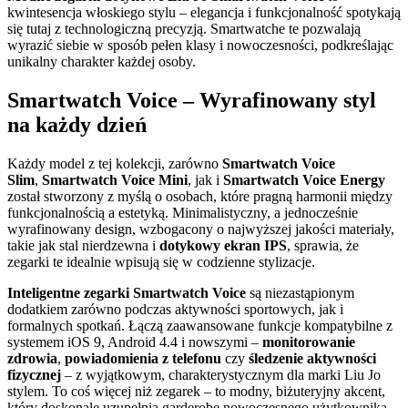
kwintesencja włoskiego stylu – elegancja i funkcjonalność spotykają
się tutaj z technologiczną precyzją. Smartwatche te pozwalają
wyrazić siebie w sposób pełen klasy i nowoczesności, podkreślając
unikalny charakter każdej osoby.
Smartwatch Voice – Wyrafinowany styl
na każdy dzień
Każdy model z tej kolekcji, zarówno
Smartwatch Voice
Slim
,
Smartwatch Voice Mini
, jak i
Smartwatch Voice Energy
został stworzony z myślą o osobach, które pragną harmonii między
funkcjonalnością a estetyką. Minimalistyczny, a jednocześnie
wyrafinowany design, wzbogacony o najwyższej jakości materiały,
takie jak stal nierdzewna i
dotykowy ekran IPS
, sprawia, że
zegarki te idealnie wpisują się w codzienne stylizacje.
Inteligentne zegarki Smartwatch Voice
są niezastąpionym
dodatkiem zarówno podczas aktywności sportowych, jak i
formalnych spotkań. Łączą zaawansowane funkcje kompatybilne z
systemem iOS 9, Android 4.4 i nowszymi –
monitorowanie
zdrowia
,
powiadomienia z telefonu
czy
śledzenie aktywności
fizycznej
– z wyjątkowym, charakterystycznym dla marki Liu Jo
stylem. To coś więcej niż zegarek – to modny, biżuteryjny akcent,
który doskonale uzupełnia garderobę nowoczesnego użytkownika.