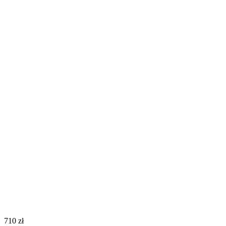
‍710‍
zł