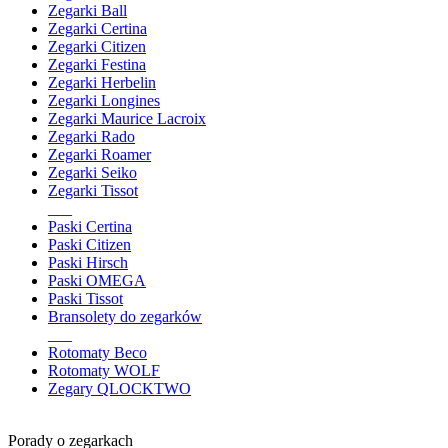
Zegarki Ball
Zegarki Certina
Zegarki Citizen
Zegarki Festina
Zegarki Herbelin
Zegarki Longines
Zegarki Maurice Lacroix
Zegarki Rado
Zegarki Roamer
Zegarki Seiko
Zegarki Tissot
___
Paski Certina
Paski Citizen
Paski Hirsch
Paski OMEGA
Paski Tissot
Bransolety do zegarków
___
Rotomaty Beco
Rotomaty WOLF
Zegary QLOCKTWO
Porady o zegarkach