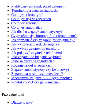
Praktyczny poradnik przed zakupem
Terminologia zegarmistrzowska
Co to jest chronograf
Co to jest tryt w zegarkach
Co to jest rotomat?
Co to jest automatic?
Jak dbać o zegarek automatyczny?
Czym różni się chronograf od chronometru?
Jak sprawdzić czy zegarek jest oryginalny?
Jak wyczyścić pasek do zegarka
Jak wybrać zegarek do garnituru
Jak połączyć zegarek z telefonem?
Jaki zegarek do biegania wybrać?
Jakie są tarcze w zegarkach?
Rodzaje szkieł w zegarkach
Zegarek automatyczny czy kwarcowy?
Zegarek na pasku czy bransolecie?
Mechanizm Valjoux 7750 i jego fenomen
Powłoka PVD czy galwaniczna?
Przydatne linki
Dlaczego my?