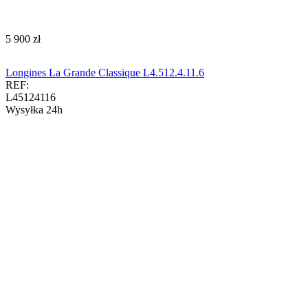
‍5 900‍
zł
Longines La Grande Classique L4.512.4.11.6
REF:
L45124116
Wysyłka 24h