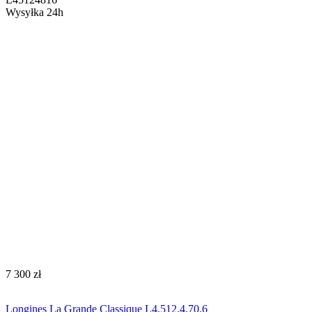
Wysyłka 24h
‍7 300‍
zł
Longines La Grande Classique L4.512.4.70.6