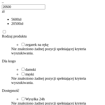
–
zł
5600
zł
20500
zł
Rodzaj produktu
zegarek na rękę
Nie znaleziono żadnej pozycji spełniającej kryteria
wyszukiwania.
Dla kogo
damski
męski
Nie znaleziono żadnej pozycji spełniającej kryteria
wyszukiwania.
Dostępność
Wysyłka 24h
Nie znaleziono żadnej pozycji spełniającej kryteria