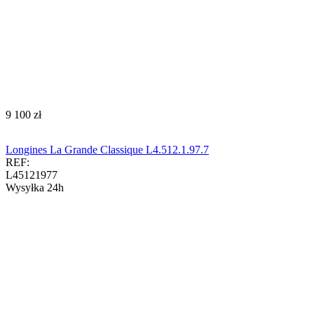
‍9 100‍
zł
Longines La Grande Classique L4.512.1.97.7
REF:
L45121977
Wysyłka 24h