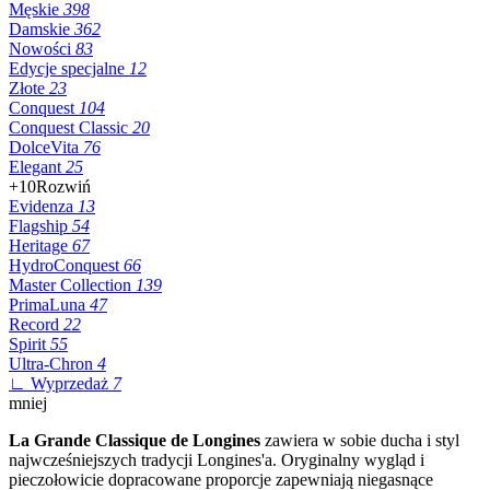
Męskie
398
Damskie
362
Nowości
83
Edycje specjalne
12
Złote
23
Conquest
104
Conquest Classic
20
DolceVita
76
Elegant
25
+10
Rozwiń
Evidenza
13
Flagship
54
Heritage
67
HydroConquest
66
Master Collection
139
PrimaLuna
47
Record
22
Spirit
55
Ultra-Chron
4
∟ Wyprzedaż
7
mniej
La Grande Classique de Longines
zawiera w sobie ducha i styl
najwcześniejszych tradycji Longines'a. Oryginalny wygląd i
pieczołowicie dopracowane proporcje zapewniają niegasnące