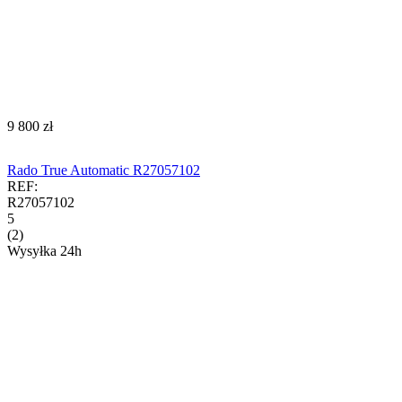
‍9 800‍
zł
Rado True Automatic R27057102
REF:
R27057102
5
(2)
Wysyłka 24h