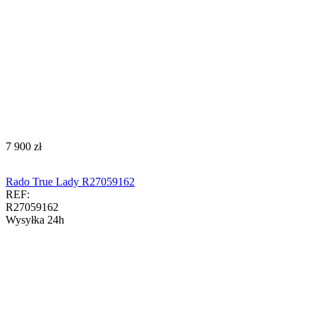
‍7 900‍
zł
Rado True Lady R27059162
REF:
R27059162
Wysyłka 24h