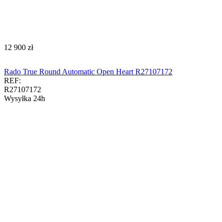
‍12 900‍
zł
Rado True Round Automatic Open Heart R27107172
REF:
R27107172
Wysyłka 24h