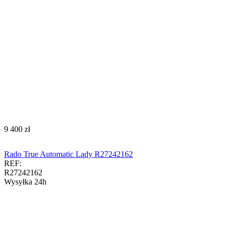
‍9 400‍
zł
Rado True Automatic Lady R27242162
REF:
R27242162
Wysyłka 24h