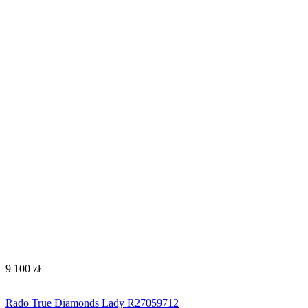
‍9 100‍
zł
Rado True Diamonds Lady R27059712