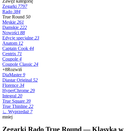
Zawęź kategorię
Zegarki
7797
Rado
384
True Round
50
Męskie
261
Damskie
222
Nowości
88
Edycje specjalne
23
Anatom
12
Captain Cook
44
Centrix
71
Coupole
4
Coupole Classic
24
+8
Rozwiń
DiaMaster
9
Diastar Original
52
Florence
34
HyperChrome
29
Integral
20
True Square
39
True Thinline
22
∟ Wyprzedaż
7
mniej
Zegarki Rado True Round — Klasyka w