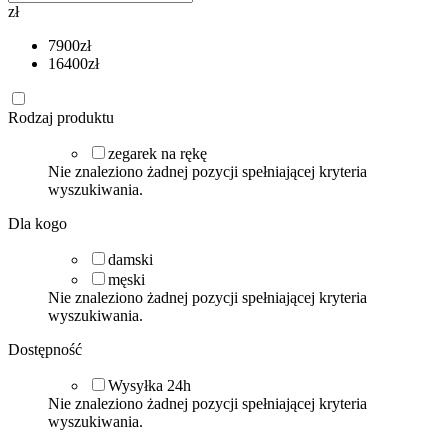
zł
7900
zł
16400
zł
Rodzaj produktu
zegarek na rękę
Nie znaleziono żadnej pozycji spełniającej kryteria
wyszukiwania.
Dla kogo
damski
męski
Nie znaleziono żadnej pozycji spełniającej kryteria
wyszukiwania.
Dostępność
Wysyłka 24h
Nie znaleziono żadnej pozycji spełniającej kryteria
wyszukiwania.