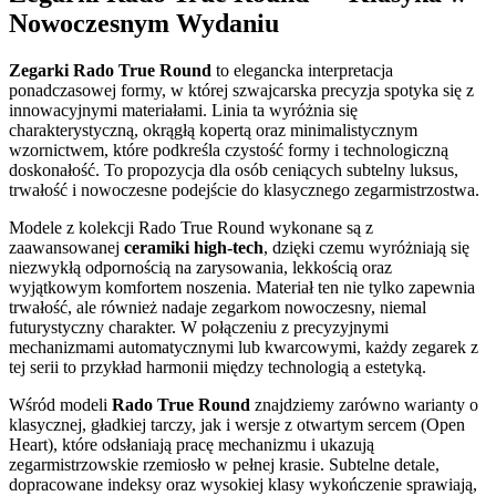
Nowoczesnym Wydaniu
Zegarki Rado True Round
to elegancka interpretacja
ponadczasowej formy, w której szwajcarska precyzja spotyka się z
innowacyjnymi materiałami. Linia ta wyróżnia się
charakterystyczną, okrągłą kopertą oraz minimalistycznym
wzornictwem, które podkreśla czystość formy i technologiczną
doskonałość. To propozycja dla osób ceniących subtelny luksus,
trwałość i nowoczesne podejście do klasycznego zegarmistrzostwa.
Modele z kolekcji Rado True Round wykonane są z
zaawansowanej
ceramiki high-tech
, dzięki czemu wyróżniają się
niezwykłą odpornością na zarysowania, lekkością oraz
wyjątkowym komfortem noszenia. Materiał ten nie tylko zapewnia
trwałość, ale również nadaje zegarkom nowoczesny, niemal
futurystyczny charakter. W połączeniu z precyzyjnymi
mechanizmami automatycznymi lub kwarcowymi, każdy zegarek z
tej serii to przykład harmonii między technologią a estetyką.
Wśród modeli
Rado True Round
znajdziemy zarówno warianty o
klasycznej, gładkiej tarczy, jak i wersje z otwartym sercem (Open
Heart), które odsłaniają pracę mechanizmu i ukazują
zegarmistrzowskie rzemiosło w pełnej krasie. Subtelne detale,
dopracowane indeksy oraz wysokiej klasy wykończenie sprawiają,