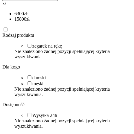
zł
6300
zł
15800
zł
Rodzaj produktu
zegarek na rękę
Nie znaleziono żadnej pozycji spełniającej kryteria
wyszukiwania.
Dla kogo
damski
męski
Nie znaleziono żadnej pozycji spełniającej kryteria
wyszukiwania.
Dostępność
Wysyłka 24h
Nie znaleziono żadnej pozycji spełniającej kryteria
wyszukiwania.