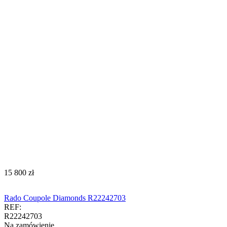
‍15 800‍
zł
Rado Coupole Diamonds R22242703
REF:
R22242703
Na zamówienie