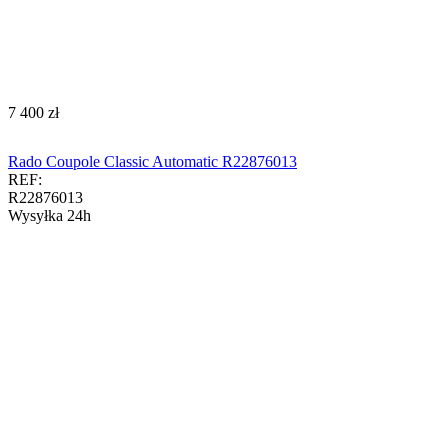
‍7 400‍
zł
Rado Coupole Classic Automatic R22876013
REF:
R22876013
Wysyłka 24h