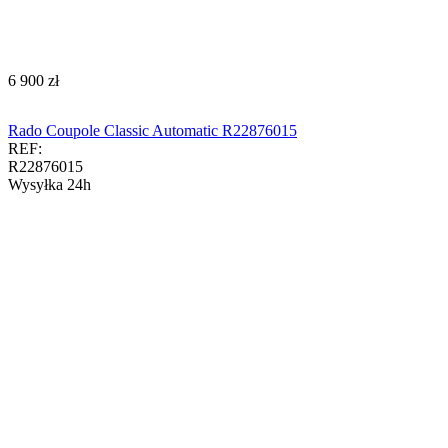
‍6 900‍
zł
Rado Coupole Classic Automatic R22876015
REF:
R22876015
Wysyłka 24h