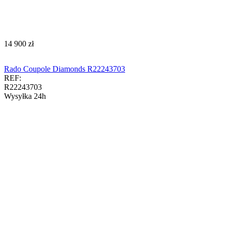
‍14 900‍
zł
Rado Coupole Diamonds R22243703
REF:
R22243703
Wysyłka 24h