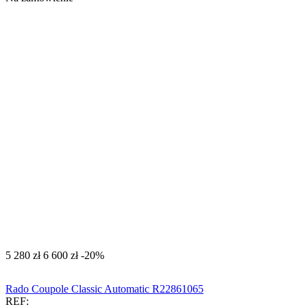
‍5 280‍
zł
‍6 600‍
zł
-20%
Rado Coupole Classic Automatic R22861065
REF: