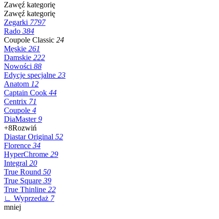
Zawęź kategorię
Zawęź kategorię
Zegarki
7797
Rado
384
Coupole Classic
24
Męskie
261
Damskie
222
Nowości
88
Edycje specjalne
23
Anatom
12
Captain Cook
44
Centrix
71
Coupole
4
DiaMaster
9
+8
Rozwiń
Diastar Original
52
Florence
34
HyperChrome
29
Integral
20
True Round
50
True Square
39
True Thinline
22
∟ Wyprzedaż
7
mniej