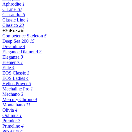
Aphrodite
1
C-Line
10
Cassandra
5
Classic Line
1
Classico
23
+36
Rozwiń
Competence Skeleton
5
Deep Sea 200
15
Dreamline
4
Elegance Diamond
3
Eleganza
3
Elements
1
Elite
4
EOS Classic
3
EOS Ladies
4
Helios Power
3
Mechaline Pro
1
Mechano
3
Mercury Chrono
4
Montalbano
11
Olivia
4
Optimus
1
Premier
7
Primeline
4
Pro Auto
4