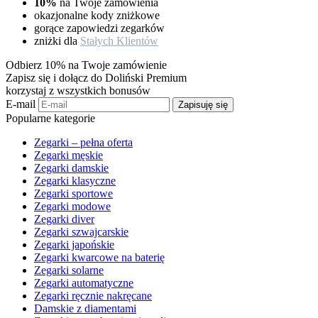
10%
na Twoje zamówienia
okazjonalne kody zniżkowe
gorące zapowiedzi zegarków
zniżki dla
Stałych Klientów
Odbierz 10% na Twoje zamówienie
Zapisz się i dołącz do Doliński Premium
korzystaj z wszystkich bonusów
E-mail
Zapisuję się
Popularne kategorie
Zegarki – pełna oferta
Zegarki męskie
Zegarki damskie
Zegarki klasyczne
Zegarki sportowe
Zegarki modowe
Zegarki diver
Zegarki szwajcarskie
Zegarki japońskie
Zegarki kwarcowe na baterię
Zegarki solarne
Zegarki automatyczne
Zegarki ręcznie nakręcane
Damskie z diamentami