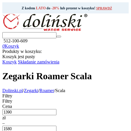
Z kodem
LATO
do
-20%
lub prezent w koszyku!
SPRAWDŹ
512-100-609
0
Koszyk
Produkty w koszyku:
Koszyk jest pusty
Koszyk
Składanie zamówienia
Zegarki Roamer Scala
Dolinski.pl
/
Zegarki
/
Roamer
/
Scala
Filtry
Filtry
Cena
zł
–