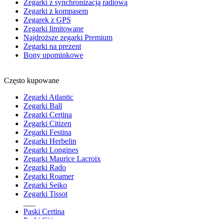
Zegarki z synchronizacją radiową
Zegarki z kompasem
Zegarek z GPS
Zegarki limitowane
Najdroższe zegarki Premium
Zegarki na prezent
Bony upominkowe
Często kupowane
Zegarki Atlantic
Zegarki Ball
Zegarki Certina
Zegarki Citizen
Zegarki Festina
Zegarki Herbelin
Zegarki Longines
Zegarki Maurice Lacroix
Zegarki Rado
Zegarki Roamer
Zegarki Seiko
Zegarki Tissot
___
Paski Certina