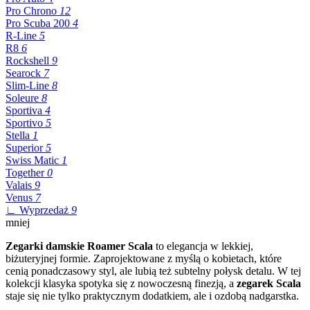
Pro Chrono
12
Pro Scuba 200
4
R-Line
5
R8
6
Rockshell
9
Searock
7
Slim-Line
8
Soleure
8
Sportiva
4
Sportivo
5
Stella
1
Superior
5
Swiss Matic
1
Together
0
Valais
9
Venus
7
∟ Wyprzedaż
9
mniej
Zegarki damskie Roamer Scala
to elegancja w lekkiej,
biżuteryjnej formie. Zaprojektowane z myślą o kobietach, które
cenią ponadczasowy styl, ale lubią też subtelny połysk detalu. W tej
kolekcji klasyka spotyka się z nowoczesną finezją, a
zegarek Scala
staje się nie tylko praktycznym dodatkiem, ale i ozdobą nadgarstka.