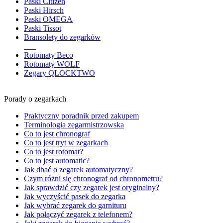
Paski Citizen
Paski Hirsch
Paski OMEGA
Paski Tissot
Bransolety do zegarków
___
Rotomaty Beco
Rotomaty WOLF
Zegary QLOCKTWO
Porady o zegarkach
Praktyczny poradnik przed zakupem
Terminologia zegarmistrzowska
Co to jest chronograf
Co to jest tryt w zegarkach
Co to jest rotomat?
Co to jest automatic?
Jak dbać o zegarek automatyczny?
Czym różni się chronograf od chronometru?
Jak sprawdzić czy zegarek jest oryginalny?
Jak wyczyścić pasek do zegarka
Jak wybrać zegarek do garnituru
Jak połączyć zegarek z telefonem?