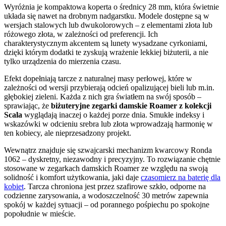
Wyróżnia je kompaktowa koperta o średnicy 28 mm, która świetnie
układa się nawet na drobnym nadgarstku. Modele dostępne są w
wersjach stalowych lub dwukolorowych – z elementami złota lub
różowego złota, w zależności od preferencji. Ich
charakterystycznym akcentem są lunety wysadzane cyrkoniami,
dzięki którym dodatki te zyskują wrażenie lekkiej biżuterii, a nie
tylko urządzenia do mierzenia czasu.
Efekt dopełniają tarcze z naturalnej masy perłowej, które w
zależności od wersji przybierają odcień opalizującej bieli lub m.in.
głębokiej zieleni. Każda z nich gra światłem na swój sposób –
sprawiając, że
biżuteryjne zegarki damskie Roamer z kolekcji
Scala
wyglądają inaczej o każdej porze dnia. Smukłe indeksy i
wskazówki w odcieniu srebra lub złota wprowadzają harmonię w
ten kobiecy, ale nieprzesadzony projekt.
Wewnątrz znajduje się szwajcarski mechanizm kwarcowy Ronda
1062 – dyskretny, niezawodny i precyzyjny. To rozwiązanie chętnie
stosowane w zegarkach damskich Roamer ze względu na swoją
solidność i komfort użytkowania, jaki daje
czasomierz na baterię dla
kobiet
. Tarcza chroniona jest przez szafirowe szkło, odporne na
codzienne zarysowania, a wodoszczelność 30 metrów zapewnia
spokój w każdej sytuacji – od porannego pośpiechu po spokojne
popołudnie w mieście.