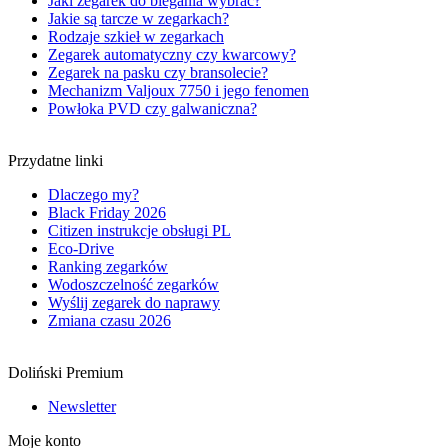
Jaki zegarek do biegania wybrać?
Jakie są tarcze w zegarkach?
Rodzaje szkieł w zegarkach
Zegarek automatyczny czy kwarcowy?
Zegarek na pasku czy bransolecie?
Mechanizm Valjoux 7750 i jego fenomen
Powłoka PVD czy galwaniczna?
Przydatne linki
Dlaczego my?
Black Friday 2026
Citizen instrukcje obsługi PL
Eco-Drive
Ranking zegarków
Wodoszczelność zegarków
Wyślij zegarek do naprawy
Zmiana czasu 2026
Doliński Premium
Newsletter
Moje konto