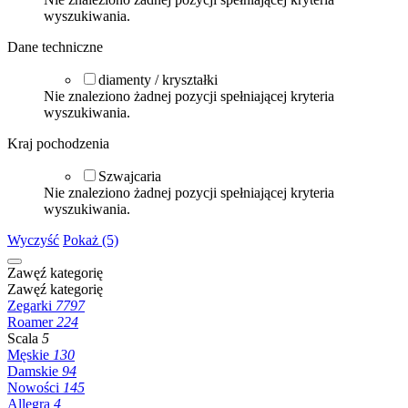
wyszukiwania.
Dane techniczne
diamenty / kryształki
Nie znaleziono żadnej pozycji spełniającej kryteria
wyszukiwania.
Kraj pochodzenia
Szwajcaria
Nie znaleziono żadnej pozycji spełniającej kryteria
wyszukiwania.
Wyczyść
Pokaż (5)
Zawęź kategorię
Zawęź kategorię
Zegarki
7797
Roamer
224
Scala
5
Męskie
130
Damskie
94
Nowości
145
Allegra
4