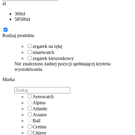
zł
369
zł
58500
zł
Rodzaj produktu
zegarek na rękę
smartwatch
zegarek kieszonkowy
Nie znaleziono żadnej pozycji spełniającej kryteria
wyszukiwania.
Marka
Aerowatch
Alpina
Atlantic
Aviator
Ball
Certina
Citizen