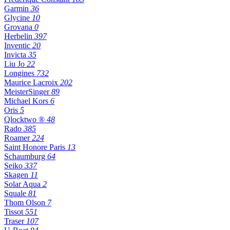
Garmin
36
Glycine
10
Grovana
0
Herbelin
397
Inventic
20
Invicta
35
Liu Jo
22
Longines
732
Maurice Lacroix
202
MeisterSinger
89
Michael Kors
6
Oris
5
Qlocktwo ®
48
Rado
385
Roamer
224
Saint Honore Paris
13
Schaumburg
64
Seiko
337
Skagen
11
Solar Aqua
2
Squale
81
Thom Olson
7
Tissot
551
Traser
107