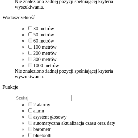
Nie znaleziono żadnej pozycji spełniającej kryteria
wyszukiwania.
Wodoszczelność
30
metrów
50
metrów
60
metrów
100
metrów
200
metrów
300
metrów
1000
metrów
Nie znaleziono żadnej pozycji spełniającej kryteria
wyszukiwania.
Funkcje
2 alarmy
alarm
asystent głosowy
automatyczna aktualizacja czasu oraz daty
barometr
bluetooth