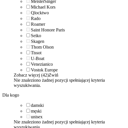
MeisterSinger
Michael Kors
Qlocktwo
Rado
Roamer
Saint Honore Paris
Seiko
Skagen
Thom Olson
Tissot
U-Boat
Venezianico
Vostok Europe
Zobacz więcej (42)
Zwiń
Nie znaleziono żadnej pozycji spełniającej kryteria
wyszukiwania.
Dla kogo
damski
męski
unisex
Nie znaleziono żadnej pozycji spełniającej kryteria
wyszukiwania.