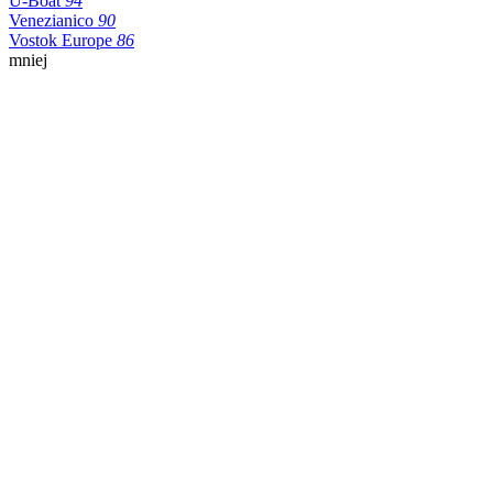
U-Boat
94
Venezianico
90
Vostok Europe
86
mniej