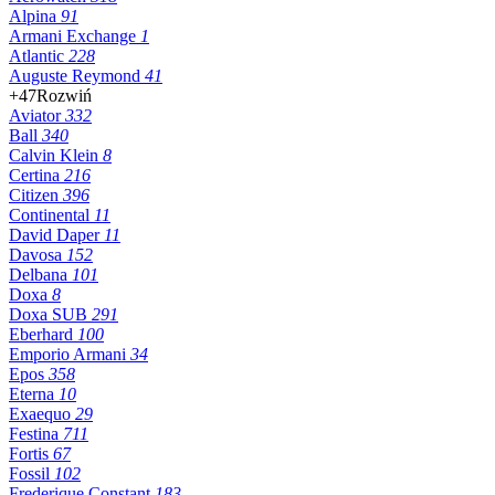
Alpina
91
Armani Exchange
1
Atlantic
228
Auguste Reymond
41
+47
Rozwiń
Aviator
332
Ball
340
Calvin Klein
8
Certina
216
Citizen
396
Continental
11
David Daper
11
Davosa
152
Delbana
101
Doxa
8
Doxa SUB
291
Eberhard
100
Emporio Armani
34
Epos
358
Eterna
10
Exaequo
29
Festina
711
Fortis
67
Fossil
102
Frederique Constant
183