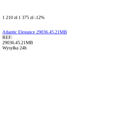
‍1 210‍
zł
‍1 375‍
zł
-12%
Atlantic Elegance 29036.45.21MB
REF:
29036.45.21MB
Wysyłka 24h