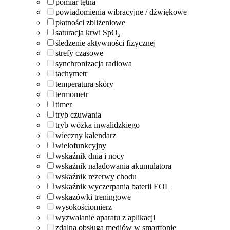
pomiar tętna
powiadomienia wibracyjne / dźwiękowe
płatności zbliżeniowe
saturacja krwi SpO₂
śledzenie aktywności fizycznej
strefy czasowe
synchronizacja radiowa
tachymetr
temperatura skóry
termometr
timer
tryb czuwania
tryb wózka inwalidzkiego
wieczny kalendarz
wielofunkcyjny
wskaźnik dnia i nocy
wskaźnik naładowania akumulatora
wskaźnik rezerwy chodu
wskaźnik wyczerpania baterii EOL
wskazówki treningowe
wysokościomierz
wyzwalanie aparatu z aplikacji
zdalna obsługa mediów w smartfonie