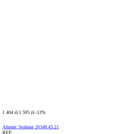
‍1 404‍
zł
‍1 595‍
zł
-12%
Atlantic Seabase 20348.45.21
REF: