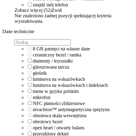
znajdź mój telefon
Zobacz więcej (52)
Zwiń
Nie znaleziono żadnej pozycji spełniającej kryteria
wyszukiwania.
Dane techniczne
8 GB pamięci na własne dane
ceramiczny bezel / ramka
diamenty / kryształki
giloszowana tarcza
głośnik
luminova na wskazówkach
luminova na wskazówkach i indeksach
menu w języku polskim
mikrofon
NFC płatności zbliżeniowe
nivachron™ antymagnetyczna sprężyna
obrotowa skala wewnętrzna
obrotowy bezel
open heart / otwarty balans
przeszklony dekiel