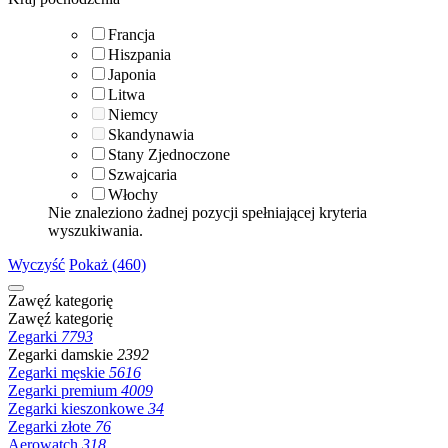
Francja
Hiszpania
Japonia
Litwa
Niemcy
Skandynawia
Stany Zjednoczone
Szwajcaria
Włochy
Nie znaleziono żadnej pozycji spełniającej kryteria
wyszukiwania.
Wyczyść
Pokaż (460)
Zawęź kategorię
Zawęź kategorię
Zegarki
7793
Zegarki damskie
2392
Zegarki męskie
5616
Zegarki premium
4009
Zegarki kieszonkowe
34
Zegarki złote
76
Aerowatch
318