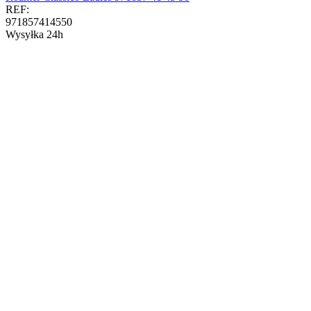
REF:
971857414550
Wysyłka 24h