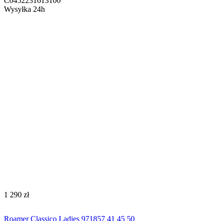
C0452231613100
Wysyłka 24h
‍1 290‍
zł
Roamer Classico Ladies 971857 41 45 50