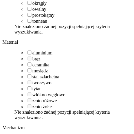
okrągły
owalny
prostokątny
tonneau
Nie znaleziono żadnej pozycji spełniającej kryteria
wyszukiwania.
Materiał
aluminium
brąz
ceramika
mosiądz
stal szlachetna
tworzywo
tytan
włókno węglowe
złoto różowe
złoto żółte
Nie znaleziono żadnej pozycji spełniającej kryteria
wyszukiwania.
Mechanizm