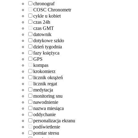
chronograf
COSC Chronometr
cykle u kobiet
czas 24h
czas GMT
datownik
dotykowe szkło
dzień tygodnia
fazy księżyca
GPS
kompas
krokomierz
licznik okrążeń
licznik regat
medytacja
monitoring snu
nawodnienie
nazwa miesiąca
oddychanie
personalizacja ekranu
podświetlenie
pomiar stresu