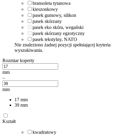
bransoleta tytanowa
kieszonkowy
pasek gumowy, silikon
pasek skórzany
pasek eko skóra, wegański
pasek skórzany egzotyczny
pasek tekstylny, NATO
Nie znaleziono żadnej pozycji spełniającej kryteria
wyszukiwania.
Rozmiar koperty
mm
–
mm
17
mm
39
mm
Kształt
kwadratowy