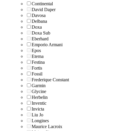
Continental
David Daper
Davosa
Delbana
Doxa
Doxa Sub
Eberhard
Emporio Armani
Epos
Eterna
Festina
Fortis
Fossil
Frederique Constant
Garmin
Glycine
Herbelin
Inventic
Invicta
Liu Jo
Longines
Maurice Lacroix