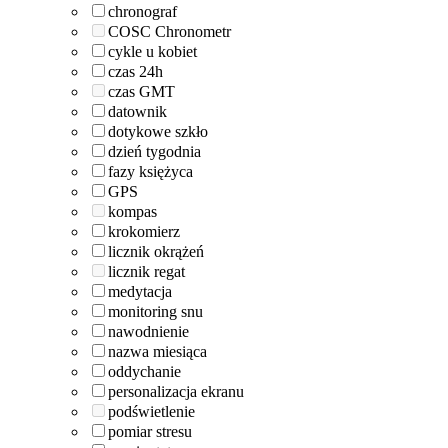
chronograf
COSC Chronometr
cykle u kobiet
czas 24h
czas GMT
datownik
dotykowe szkło
dzień tygodnia
fazy księżyca
GPS
kompas
krokomierz
licznik okrążeń
licznik regat
medytacja
monitoring snu
nawodnienie
nazwa miesiąca
oddychanie
personalizacja ekranu
podświetlenie
pomiar stresu