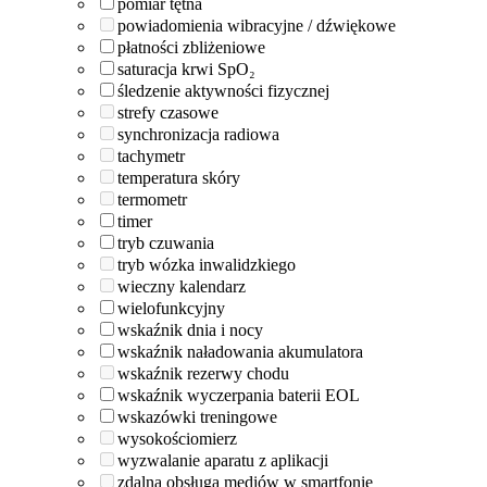
pomiar tętna
powiadomienia wibracyjne / dźwiękowe
płatności zbliżeniowe
saturacja krwi SpO₂
śledzenie aktywności fizycznej
strefy czasowe
synchronizacja radiowa
tachymetr
temperatura skóry
termometr
timer
tryb czuwania
tryb wózka inwalidzkiego
wieczny kalendarz
wielofunkcyjny
wskaźnik dnia i nocy
wskaźnik naładowania akumulatora
wskaźnik rezerwy chodu
wskaźnik wyczerpania baterii EOL
wskazówki treningowe
wysokościomierz
wyzwalanie aparatu z aplikacji
zdalna obsługa mediów w smartfonie