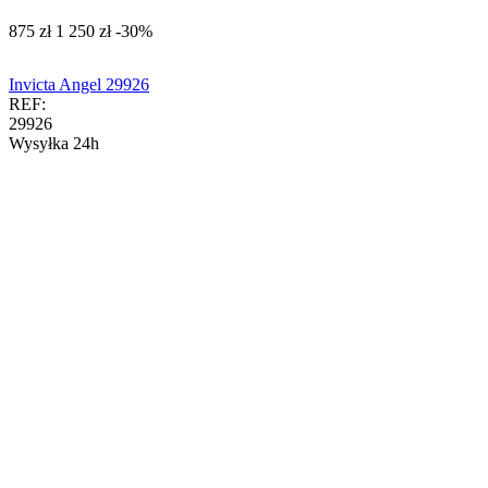
‍875‍
zł
‍1 250‍
zł
-30%
Invicta Angel 29926
REF:
29926
Wysyłka 24h