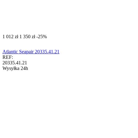
‍1 012‍
zł
‍1 350‍
zł
-25%
Atlantic Seapair 20335.41.21
REF:
20335.41.21
Wysyłka 24h