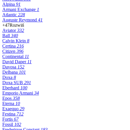
Alpina
91
Armani Exchange
1
Atlantic
228
Auguste Reymond
41
+47
Rozwiń
Aviator
332
Ball
340
Calvin Klein
8
Certina
216
Citizen
396
Continental
11
David Daper
11
Davosa
152
Delbana
101
Doxa
8
Doxa SUB
291
Eberhard
100
Emporio Armani
34
Epos
358
Eterna
10
Exaequo
29
Festina
712
Fortis
67
Fossil
102
Frederique Constant
183