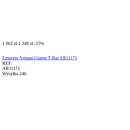
‍1 062‍
zł
‍1 249‍
zł
-15%
Emporio Armani Gianni T-Bar AR11171
REF:
AR11171
Wysyłka 24h