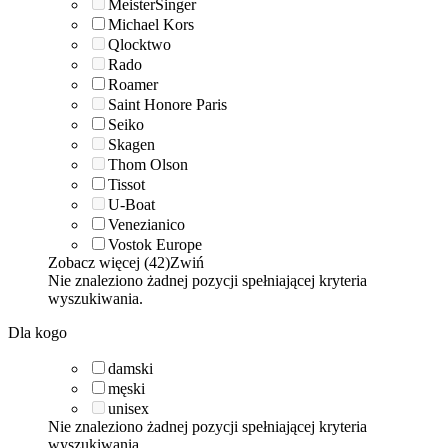
MeisterSinger
Michael Kors
Qlocktwo
Rado
Roamer
Saint Honore Paris
Seiko
Skagen
Thom Olson
Tissot
U-Boat
Venezianico
Vostok Europe
Zobacz więcej (42)
Zwiń
Nie znaleziono żadnej pozycji spełniającej kryteria
wyszukiwania.
Dla kogo
damski
męski
unisex
Nie znaleziono żadnej pozycji spełniającej kryteria
wyszukiwania.