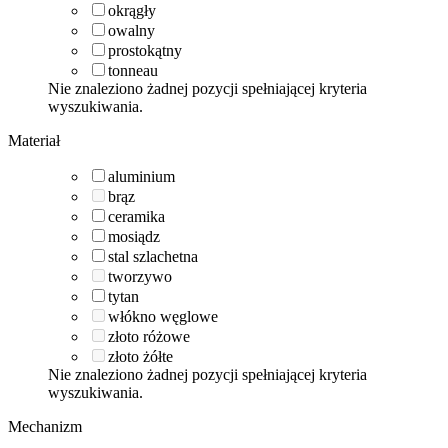
okrągły
owalny
prostokątny
tonneau
Nie znaleziono żadnej pozycji spełniającej kryteria
wyszukiwania.
Materiał
aluminium
brąz
ceramika
mosiądz
stal szlachetna
tworzywo
tytan
włókno węglowe
złoto różowe
złoto żółte
Nie znaleziono żadnej pozycji spełniającej kryteria
wyszukiwania.
Mechanizm