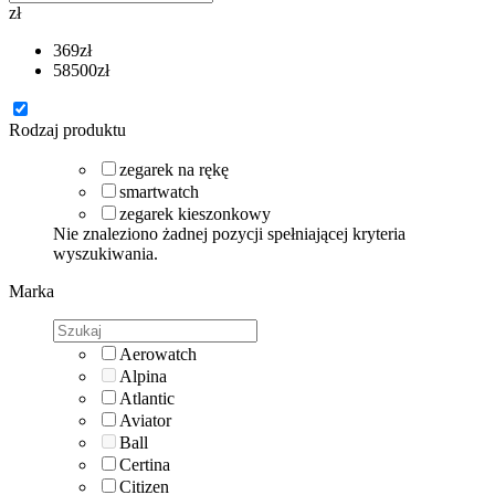
zł
369
zł
58500
zł
Rodzaj produktu
zegarek na rękę
smartwatch
zegarek kieszonkowy
Nie znaleziono żadnej pozycji spełniającej kryteria
wyszukiwania.
Marka
Aerowatch
Alpina
Atlantic
Aviator
Ball
Certina
Citizen