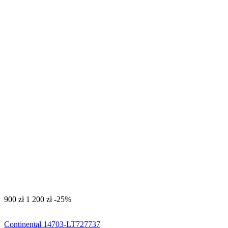
‍900‍
zł
‍1 200‍
zł
-25%
Continental 14703-LT727737