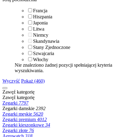
Francja
Hiszpania
Japonia
Litwa
Niemcy
Skandynawia
Stany Zjednoczone
Szwajcaria
Włochy
Nie znaleziono żadnej pozycji spełniającej kryteria
wyszukiwania.
Wyczyść
Pokaż (460)
Zawęź kategorię
Zawęź kategorię
Zegarki
7797
Zegarki damskie
2392
Zegarki męskie
5620
Zegarki premium
4012
Zegarki kieszonkowe
34
Zegarki złote
76
Aerowatch
318