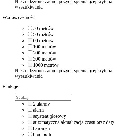
Nie znaleziono żadnej pozycji spełniającej kryteria
wyszukiwania.
Wodoszczelność
30
metrów
50
metrów
60
metrów
100
metrów
200
metrów
300
metrów
1000
metrów
Nie znaleziono żadnej pozycji spełniającej kryteria
wyszukiwania.
Funkcje
2 alarmy
alarm
asystent głosowy
automatyczna aktualizacja czasu oraz daty
barometr
bluetooth