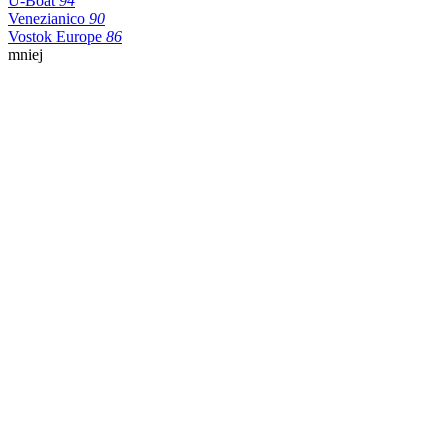
U-Boat
94
Venezianico
90
Vostok Europe
86
mniej