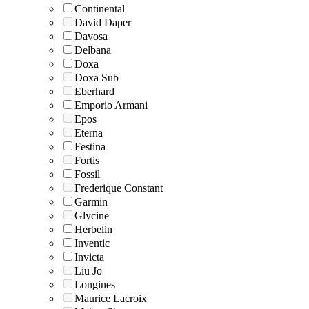
Continental
David Daper
Davosa
Delbana
Doxa
Doxa Sub
Eberhard
Emporio Armani
Epos
Eterna
Festina
Fortis
Fossil
Frederique Constant
Garmin
Glycine
Herbelin
Inventic
Invicta
Liu Jo
Longines
Maurice Lacroix