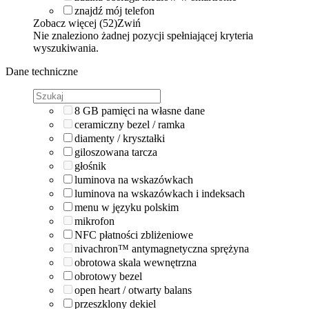
znajdź mój telefon
Zobacz więcej (52)
Zwiń
Nie znaleziono żadnej pozycji spełniającej kryteria
wyszukiwania.
Dane techniczne
8 GB pamięci na własne dane
ceramiczny bezel / ramka
diamenty / kryształki
giloszowana tarcza
głośnik
luminova na wskazówkach
luminova na wskazówkach i indeksach
menu w języku polskim
mikrofon
NFC płatności zbliżeniowe
nivachron™ antymagnetyczna sprężyna
obrotowa skala wewnętrzna
obrotowy bezel
open heart / otwarty balans
przeszklony dekiel