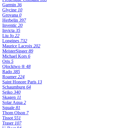
Garmin
36
Glycine
10
Grovana
0
Herbelin
397
Inventic
20
Invicta
35
Liu Jo
22
Longines
732
Maurice Lacroix
202
MeisterSinger
89
Michael Kors
6
Oris
5
Qlocktwo ®
48
Rado
385
Roamer
224
Saint Honore Paris
13
Schaumburg
64
Seiko
340
Skagen
11
Solar Aqua
2
Squale
81
Thom Olson
7
Tissot
551
Traser
107