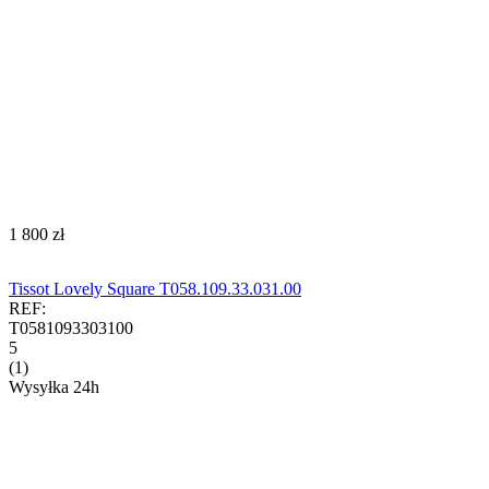
‍1 800‍
zł
Tissot Lovely Square T058.109.33.031.00
REF:
T0581093303100
5
(1)
Wysyłka 24h