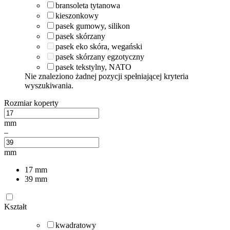
bransoleta tytanowa
kieszonkowy
pasek gumowy, silikon
pasek skórzany
pasek eko skóra, wegański
pasek skórzany egzotyczny
pasek tekstylny, NATO
Nie znaleziono żadnej pozycji spełniającej kryteria
wyszukiwania.
Rozmiar koperty
mm
–
mm
17
mm
39
mm
Kształt
kwadratowy