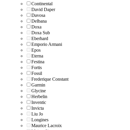
Continental
David Daper
Davosa
Delbana
Doxa
Doxa Sub
Eberhard
Emporio Armani
Epos
Eterna
Festina
Fortis
Fossil
Frederique Constant
Garmin
Glycine
Herbelin
Inventic
Invicta
Liu Jo
Longines
Maurice Lacroix