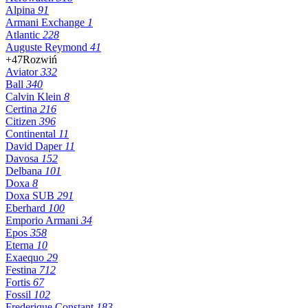
Alpina
91
Armani Exchange
1
Atlantic
228
Auguste Reymond
41
+47
Rozwiń
Aviator
332
Ball
340
Calvin Klein
8
Certina
216
Citizen
396
Continental
11
David Daper
11
Davosa
152
Delbana
101
Doxa
8
Doxa SUB
291
Eberhard
100
Emporio Armani
34
Epos
358
Eterna
10
Exaequo
29
Festina
712
Fortis
67
Fossil
102
Frederique Constant
183