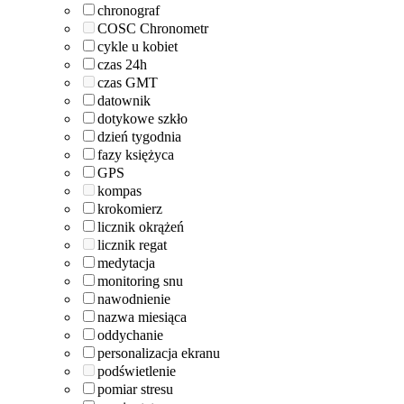
chronograf
COSC Chronometr
cykle u kobiet
czas 24h
czas GMT
datownik
dotykowe szkło
dzień tygodnia
fazy księżyca
GPS
kompas
krokomierz
licznik okrążeń
licznik regat
medytacja
monitoring snu
nawodnienie
nazwa miesiąca
oddychanie
personalizacja ekranu
podświetlenie
pomiar stresu