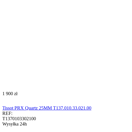
‍1 900‍
zł
Tissot PRX Quartz 25MM T137.010.33.021.00
REF:
T1370103302100
Wysyłka 24h