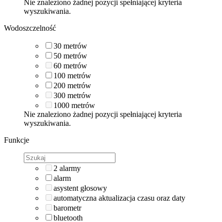
Nie znaleziono żadnej pozycji spełniającej kryteria
wyszukiwania.
Wodoszczelność
30
metrów
50
metrów
60
metrów
100
metrów
200
metrów
300
metrów
1000
metrów
Nie znaleziono żadnej pozycji spełniającej kryteria
wyszukiwania.
Funkcje
2 alarmy
alarm
asystent głosowy
automatyczna aktualizacja czasu oraz daty
barometr
bluetooth