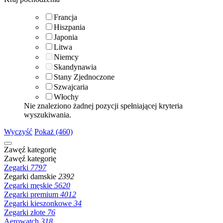
Francja
Hiszpania
Japonia
Litwa
Niemcy
Skandynawia
Stany Zjednoczone
Szwajcaria
Włochy
Nie znaleziono żadnej pozycji spełniającej kryteria
wyszukiwania.
Wyczyść
Pokaż (460)
Zawęź kategorię
Zawęź kategorię
Zegarki
7797
Zegarki damskie
2392
Zegarki męskie
5620
Zegarki premium
4012
Zegarki kieszonkowe
34
Zegarki złote
76
Aerowatch
318