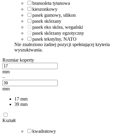
bransoleta tytanowa
kieszonkowy
pasek gumowy, silikon
pasek skórzany
pasek eko skóra, wegański
pasek skórzany egzotyczny
pasek tekstylny, NATO
Nie znaleziono żadnej pozycji spełniającej kryteria
wyszukiwania.
Rozmiar koperty
mm
–
mm
17
mm
39
mm
Kształt
kwadratowy