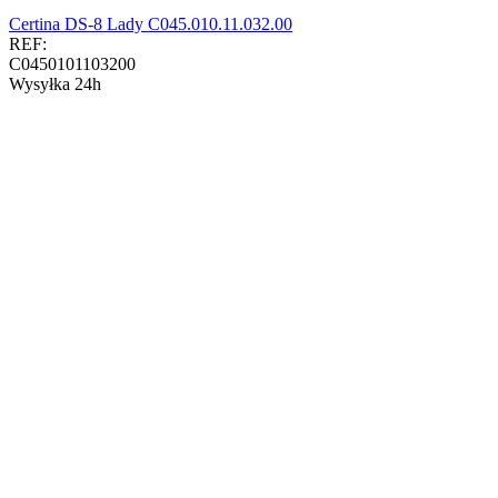
Certina DS-8 Lady C045.010.11.032.00
REF:
C0450101103200
Wysyłka 24h