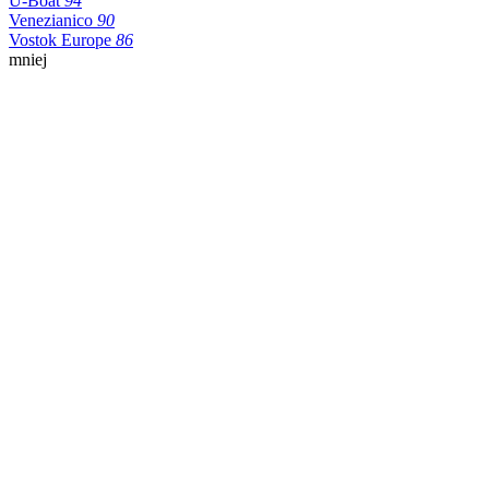
U-Boat
94
Venezianico
90
Vostok Europe
86
mniej