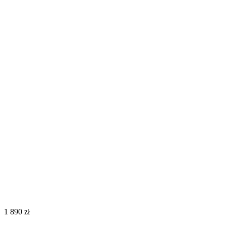
‍1 890‍
zł