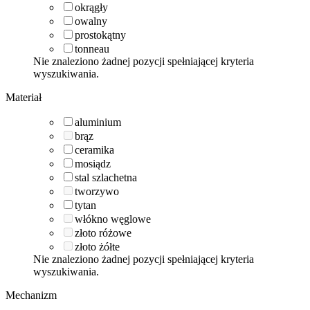
okrągły
owalny
prostokątny
tonneau
Nie znaleziono żadnej pozycji spełniającej kryteria
wyszukiwania.
Materiał
aluminium
brąz
ceramika
mosiądz
stal szlachetna
tworzywo
tytan
włókno węglowe
złoto różowe
złoto żółte
Nie znaleziono żadnej pozycji spełniającej kryteria
wyszukiwania.
Mechanizm