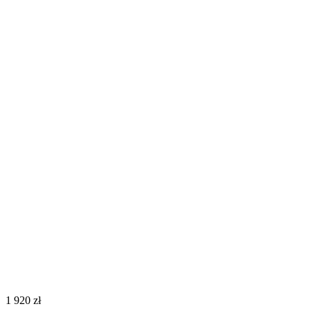
‍1 920‍
zł