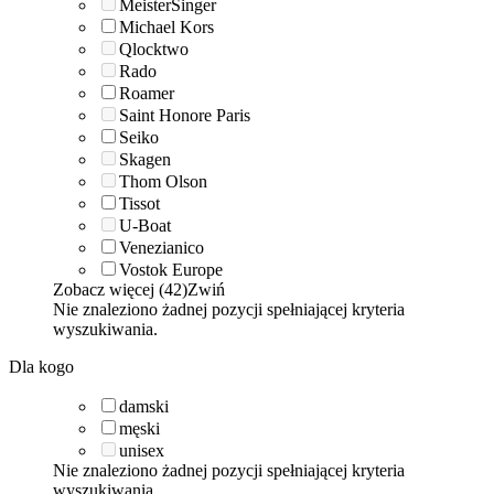
MeisterSinger
Michael Kors
Qlocktwo
Rado
Roamer
Saint Honore Paris
Seiko
Skagen
Thom Olson
Tissot
U-Boat
Venezianico
Vostok Europe
Zobacz więcej (42)
Zwiń
Nie znaleziono żadnej pozycji spełniającej kryteria
wyszukiwania.
Dla kogo
damski
męski
unisex
Nie znaleziono żadnej pozycji spełniającej kryteria
wyszukiwania.