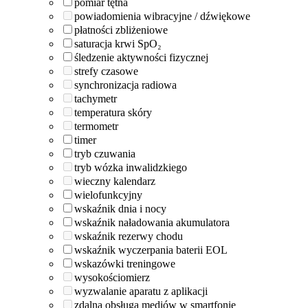
pomiar tętna
powiadomienia wibracyjne / dźwiękowe
płatności zbliżeniowe
saturacja krwi SpO₂
śledzenie aktywności fizycznej
strefy czasowe
synchronizacja radiowa
tachymetr
temperatura skóry
termometr
timer
tryb czuwania
tryb wózka inwalidzkiego
wieczny kalendarz
wielofunkcyjny
wskaźnik dnia i nocy
wskaźnik naładowania akumulatora
wskaźnik rezerwy chodu
wskaźnik wyczerpania baterii EOL
wskazówki treningowe
wysokościomierz
wyzwalanie aparatu z aplikacji
zdalna obsługa mediów w smartfonie