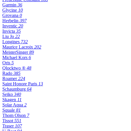
Garmin
36
Glycine
10
Grovana
0
Herbelin
397
Inventic
20
Invicta
35
Liu Jo
22
Longines
732
Maurice Lacroix
202
MeisterSinger
89
Michael Kors
6
Oris
5
Qlocktwo ®
48
Rado
385
Roamer
224
Saint Honore Paris
13
Schaumburg
64
Seiko
340
Skagen
11
Solar Aqua
2
Squale
81
Thom Olson
7
Tissot
551
Traser
107