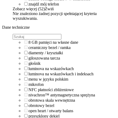
znajdź mój telefon
Zobacz więcej (52)
Zwiń
Nie znaleziono żadnej pozycji spełniającej kryteria
wyszukiwania.
Dane techniczne
8 GB pamięci na własne dane
ceramiczny bezel / ramka
diamenty / kryształki
giloszowana tarcza
głośnik
luminova na wskazówkach
luminova na wskazówkach i indeksach
menu w języku polskim
mikrofon
NFC płatności zbliżeniowe
nivachron™ antymagnetyczna sprężyna
obrotowa skala wewnętrzna
obrotowy bezel
open heart / otwarty balans
przeszklony dekiel